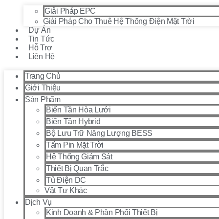
Giải Pháp EPC
Giải Pháp Cho Thuê Hệ Thống Điện Mặt Trời
Dự Án
Tin Tức
Hỗ Trợ
Liên Hệ
Trang Chủ
Giới Thiệu
Sản Phẩm
Biến Tần Hòa Lưới
Biến Tần Hybrid
Bộ Lưu Trữ Năng Lượng BESS
Tấm Pin Mặt Trời
Hệ Thống Giám Sát
Thiết Bị Quan Trắc
Tủ Điện DC
Vật Tư Khác
Dịch Vụ
Kinh Doanh & Phân Phối Thiết Bị