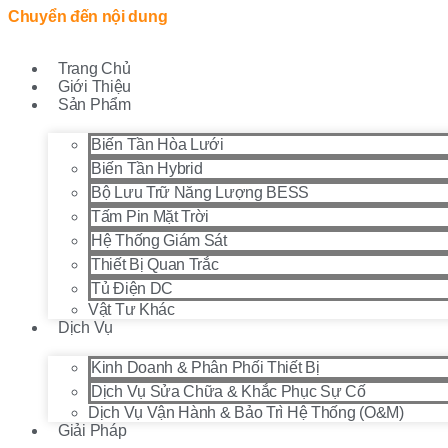
Chuyển đến nội dung
Trang Chủ
Giới Thiệu
Sản Phẩm
Biến Tần Hòa Lưới
Biến Tần Hybrid
Bộ Lưu Trữ Năng Lượng BESS
Tấm Pin Mặt Trời
Hệ Thống Giám Sát
Thiết Bị Quan Trắc
Tủ Điện DC
Vật Tư Khác
Dịch Vụ
Kinh Doanh & Phân Phối Thiết Bị
Dịch Vụ Sửa Chữa & Khắc Phục Sự Cố
Dịch Vụ Vận Hành & Bảo Trì Hệ Thống (O&M)
Giải Pháp