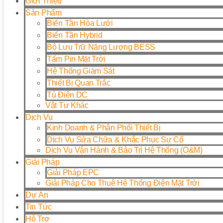
Giới Thiệu
Sản Phẩm
Biến Tần Hòa Lưới
Biến Tần Hybrid
Bộ Lưu Trữ Năng Lượng BESS
Tấm Pin Mặt Trời
Hệ Thống Giám Sát
Thiết Bị Quan Trắc
Tủ Điện DC
Vật Tư Khác
Dịch Vụ
Kinh Doanh & Phân Phối Thiết Bị
Dịch Vụ Sửa Chữa & Khắc Phục Sự Cố
Dịch Vụ Vận Hành & Bảo Trì Hệ Thống (O&M)
Giải Pháp
Giải Pháp EPC
Giải Pháp Cho Thuê Hệ Thống Điện Mặt Trời
Dự Án
Tin Tức
Hỗ Trợ