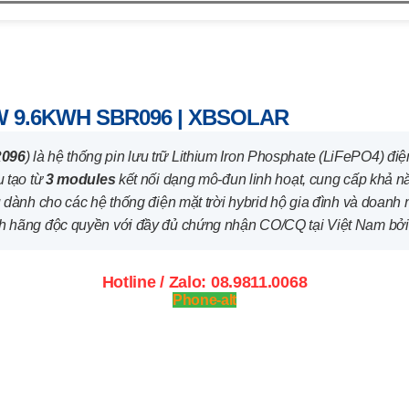
ện mặt trời Sungrow 9.6kWh SBR096 | XBSOLAR
 9.6KWH SBR096 | XBSOLAR
096
) là hệ thống pin lưu trữ Lithium Iron Phosphate (LiFePO4) đi
u tạo từ
3 modules
kết nối dạng mô-đun linh hoạt, cung cấp khả n
dành cho các hệ thống điện mặt trời hybrid hộ gia đình và doanh n
nh hãng độc quyền với đầy đủ chứng nhận CO/CQ tại Việt Nam bở
Hotline / Zalo: 08.9811.0068
Phone-alt