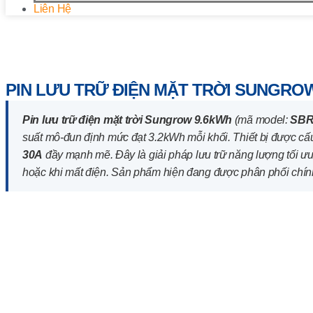
Liên Hệ
Trang chủ
/
Bộ Lưu Trữ Năng Lượng BESS
/ Pin lưu trữ đi
PIN LƯU TRỮ ĐIỆN MẶT TRỜI SUNGROW
Pin lưu trữ điện mặt trời Sungrow 9.6kWh
(mã model:
SBR
suất mô-đun định mức đạt 3.2kWh mỗi khối. Thiết bị được cấ
30A
đầy mạnh mẽ. Đây là giải pháp lưu trữ năng lượng tối ưu 
hoặc khi mất điện. Sản phẩm hiện đang được phân phối chí