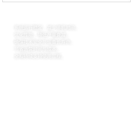
客户专属优势
系统运行稳定，减少停机时间。
优化性能，降低产量衰减。
确保技术安全与设备长寿命。
节省运营时间与成本。
全程持续支持使用过程。
XBSOLAR 的优势
直接进口设备，确保货源稳定与价格竞争力。
专属技术中心，快速精准处理故障。
经验丰富且专业培训的工程师团队。
标准化技术流程，严格遵守安全标准。
承诺长期陪伴企业发展。
联系 XBSOLAR