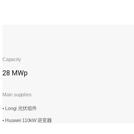
Capacity
28 MWp
Main supplies
• Longi 光伏组件
• Huawei 110kW 逆变器