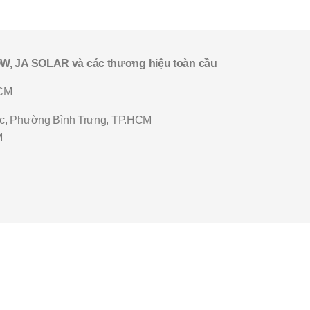
, JA SOLAR và các thương hiệu toàn cầu
HCM
c, Phường Bình Trưng, TP.HCM
M