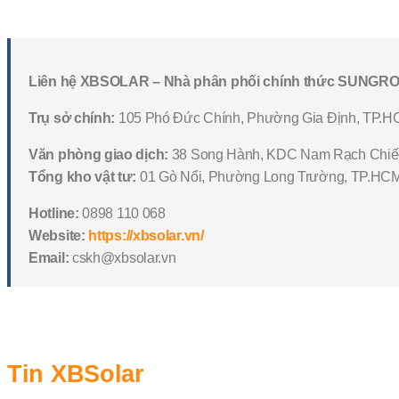
Liên hệ XBSOLAR – Nhà phân phối chính thức SUNGROW
Trụ sở chính:
105 Phó Đức Chính, Phường Gia Định, TP.
Văn phòng giao dịch:
38 Song Hành, KDC Nam Rạch Chiế
Tổng kho vật tư:
01 Gò Nổi, Phường Long Trường, TP.HC
Hotline:
0898 110 068
Website:
https://xbsolar.vn/
Email:
cskh@xbsolar.vn
Tin XBSolar