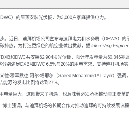
WC）的屋顶安装光伏板，为3,000户家庭提供电力。
。近日，迪拜机场公司宣布与迪拜电力和水务局（DEWA）的子公
少碳排放，为打造更绿色的航空业做出贡献，据
Interesting Enginee
B和DWC共安装62,904块光伏板，预计年发电量为60,346兆瓦
将分别满足DXB和DWC 6.5%与20%的用电需求，支持迪拜机
默德·阿尔·塔耶尔（Saeed Mohammed Al Tayer）
清洁能源的发电比例将达到27%。
指出，机场用电量巨大，这既带来了机遇，也意味着必须承担推动真正变革
Alnuaimi）博士强调，与迪拜机场的长期合作对推动迪拜的可持续