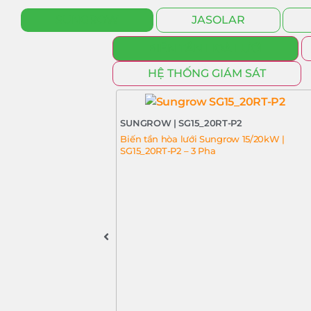
SUNGROW
JASOLAR
BIẾN TẦN HOÀ LƯỚI
HỆ THỐNG GIÁM SÁT
SUNGROW | SG15_20RT-P2
Biến tần hòa lưới Sungrow 15/20kW |
SG15_20RT-P2 – 3 Pha