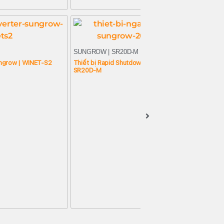
M
SUNGROW | SR20D-M
ungrow | WINET-S2
Thiết bị Rapid Shutdown Sungrow 20A |
SR20D-M
S
B