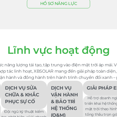
HỒ SƠ NĂNG LỰC
Lĩnh vực hoạt động
c năng lượng tái tạo, tập trung vào điện mặt trời áp mái. 
ợp tác linh hoạt, XBSOLAR mang đến giải pháp toàn diện,
ận hành và đồng hành trên hành trình chuyển đổi xanh – 
DỊCH VỤ SỬA
DỊCH VỤ
GIẢI PHÁP 
CHỮA & KHẮC
VẬN HÀNH
Hỗ trợ doanh ng
PHỤC SỰ CỐ
& BẢO TRÌ
triển khai hệ thốn
HỆ THỐNG
mặt trời theo hìn
Đội ngũ kỹ thuật kiểm
tổng thầu trọn gó
(O&M)