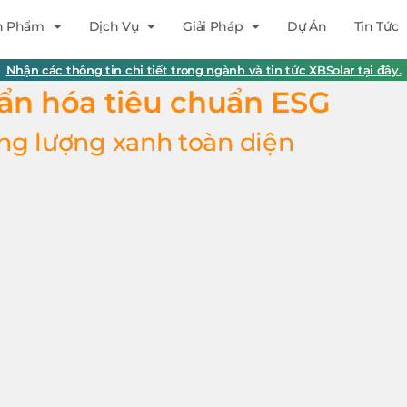
n Phẩm
Dịch Vụ
Giải Pháp
Dự Án
Tin Tức
Nhận các thông tin chi tiết trong ngành và tin tức XBSolar tại đây.
uẩn hóa tiêu chuẩn ESG
ăng lượng xanh toàn diện