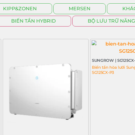
KIPP&ZONEN
MERSEN
KHÁ
BIẾN TẦN HYBRID
BỘ LƯU TRỮ NĂN
SUNGROW | SG125CX
Biến tần hòa lưới Sun
SG125CX-P3