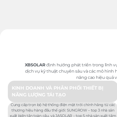
XBSOLAR
định hướng phát triển trong lĩnh vự
dịch vụ kỹ thuật chuyên sâu và các mô hình h
nâng cao hiệu quả v
KINH DOANH VÀ PHÂN PHỐI THIẾT BỊ
NĂNG LƯỢNG TÁI TẠO
Cung cấp trọn bộ hệ thống điện mặt trời chính hãng từ các
thương hiệu hàng đầu thế giới: SUNGROW – top 3 nhà sản
xuất biến tần toàn cầu, và JASOLAR – top 5 nhà sản xuất tấm