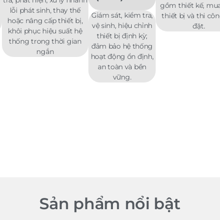
tra, phát hiện, xử lý nhanh
gồm thiết kế, mu
lỗi phát sinh, thay thế
Giám sát, kiểm tra,
thiết bị và thi cô
hoặc nâng cấp thiết bị,
vệ sinh, hiệu chỉnh
đặt.
khôi phục hiệu suất hệ
thiết bị định kỳ;
thống trong thời gian
đảm bảo hệ thống
ngắn
hoạt động ổn định,
an toàn và bền
vững.
Sản phẩm nổi bật