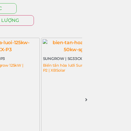
C
G LƯỢNG
-P3
SUNGROW | SG33CX-P2
S
grow 125kW |
Biến tần hòa lưới Sungrow 33kW SG33CX-
B
P2 | XBSolar
S