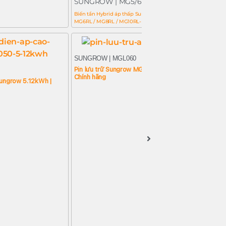
SUNGROW | MG5/6RL
S
Biến tần Hybrid áp thấp Sungrow 5/6/8/10kW | MG5RL /
Bi
MG6RL / MG8RL / MG10RL- 1 Pha
SUNGROW | MGL060
Pin lưu trữ Sungrow MGL060 6kWh | Giá tốt |
Chính hãng
 Sungrow 5.12kWh |
S
P