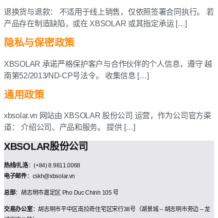
退换货与退款： 不适用于线上销售，仅依照签署合同执行。 若
产品存在制造缺陷，或在 XBSOLAR 或其指定承运 […]
隐私与保密政策
XBSOLAR 承诺严格保护客户与合作伙伴的个人信息，遵守 越
南第52/2013/ND-CP号法令。 收集信息 […]
通用政策
xbsolar.vn 网站由 XBSOLAR 股份公司 运营，作为公司官方渠
道： 介绍公司、产品和服务。 提供 […]
XBSOLAR股份公司
热线/扎洛
：(+84) 8.9811.0068
电子邮件
：cskh@xbsolar.vn
总部
：胡志明市嘉定区 Pho Duc Chinh 105 号
交易办公室
：胡志明市平中区南拉奇住宅区宋行38号（湖景城 – 胡志明市旁边 – 龙