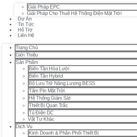
Giải Pháp EPC
Giải Pháp Cho Thuê Hệ Thống Điện Mặt Trời
Dự Án
Tin Tức
Hỗ Trợ
Liên Hệ
Trang Chủ
Giới Thiệu
Sản Phẩm
Biến Tần Hòa Lưới
Biến Tần Hybrid
Bộ Lưu Trữ Năng Lượng BESS
Tấm Pin Mặt Trời
Hệ Thống Giám Sát
Thiết Bị Quan Trắc
Tủ Điện DC
Vật Tư Khác
Dịch Vụ
Kinh Doanh & Phân Phối Thiết Bị