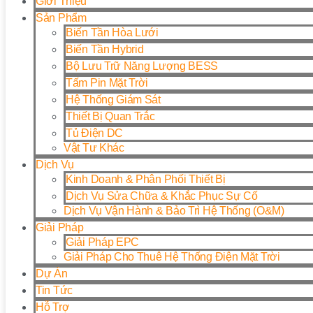
Giới Thiệu
Sản Phẩm
Biến Tần Hòa Lưới
Biến Tần Hybrid
Bộ Lưu Trữ Năng Lượng BESS
Tấm Pin Mặt Trời
Hệ Thống Giám Sát
Thiết Bị Quan Trắc
Tủ Điện DC
Vật Tư Khác
Dịch Vụ
Kinh Doanh & Phân Phối Thiết Bị
Dịch Vụ Sửa Chữa & Khắc Phục Sự Cố
Dịch Vụ Vận Hành & Bảo Trì Hệ Thống (O&M)
Giải Pháp
Giải Pháp EPC
Giải Pháp Cho Thuê Hệ Thống Điện Mặt Trời
Dự Án
Tin Tức
Hỗ Trợ