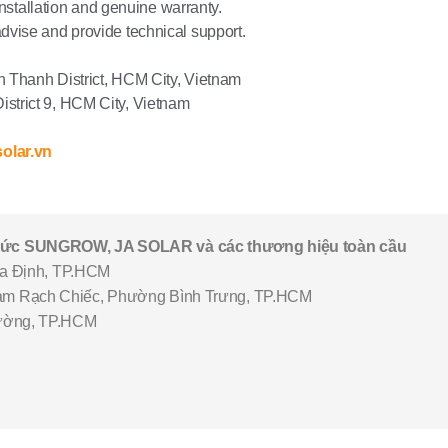
nstallation and genuine warranty.
ise and provide technical support.
 Thanh District, HCM City, Vietnam
trict 9, HCM City, Vietnam
olar.vn
thức SUNGROW, JA SOLAR và các thương hiệu toàn cầu
a Định, TP.HCM
m Rạch Chiếc, Phường Bình Trưng, TP.HCM
ường, TP.HCM