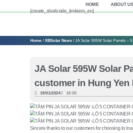
HOME
ABOUT U
[create_shortcode_timkiem_en]
Home
/
XBSolar News
/ JA Solar 595W Solar Panels – 5
JA Solar 595W Solar Pa
customer in Hung Yen 
19/01/2024
18:08
Sincere thanks to our customers for choosing to