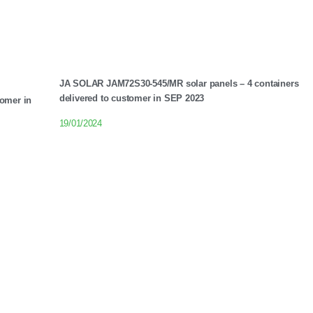
JA SOLAR JAM72S30-545/MR solar panels – 4 containers
delivered to customer in SEP 2023
tomer in
19/01/2024