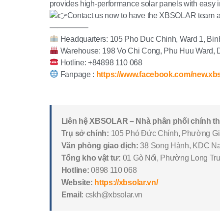
provides high-performance solar panels with easy i
Contact us now to have the XBSOLAR team adv
—————
Headquarters: 105 Pho Duc Chinh, Ward 1, Binh
Warehouse: 198 Vo Chi Cong, Phu Huu Ward, Dis
Hotline: +84898 110 068
Fanpage :
https://www.facebook.com/new.xbs
Liên hệ XBSOLAR – Nhà phân phối chính 
Trụ sở chính:
105 Phó Đức Chính, Phường Gi
Văn phòng giao dịch:
38 Song Hành, KDC Na
Tổng kho vật tư:
01 Gò Nổi, Phường Long Tr
Hotline:
0898 110 068
Website:
https://xbsolar.vn/
Email:
cskh@xbsolar.vn