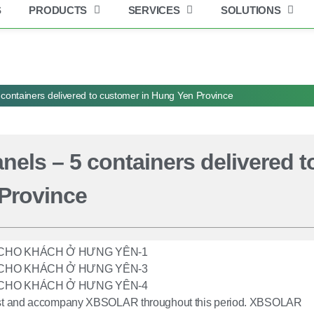
S
PRODUCTS
SERVICES
SOLUTIONS
Get industry insights and XBSolar news here.
 containers delivered to customer in Hung Yen Province
nels – 5 containers delivered t
Province
 trust and accompany XBSOLAR throughout this period. XBSOLAR