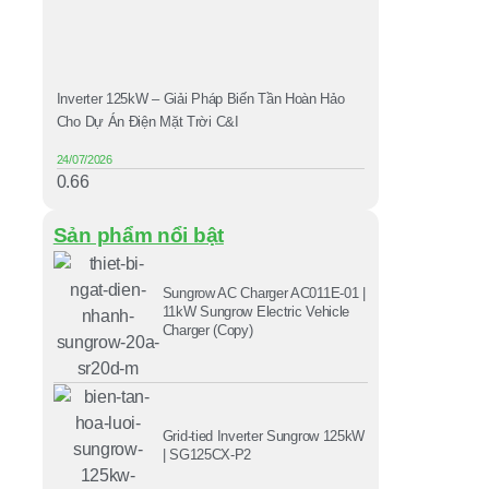
Inverter 125kW – Giải Pháp Biến Tần Hoàn Hảo
Cho Dự Án Điện Mặt Trời C&I
24/07/2026
Sản phẩm nổi bật
Sungrow AC Charger AC011E-01 |
11kW Sungrow Electric Vehicle
Charger (Copy)
Grid-tied Inverter Sungrow 125kW
| SG125CX-P2