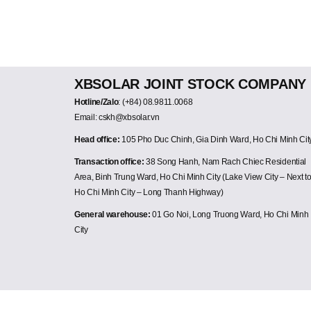
XBSOLAR JOINT STOCK COMPANY
Hotline/Zalo
: (+84) 08.9811.0068
Email: cskh@xbsolar.vn
Head office:
105 Pho Duc Chinh, Gia Dinh Ward, Ho Chi Minh Cit
Transaction office:
38 Song Hanh, Nam Rach Chiec Residential
Area, Binh Trung Ward, Ho Chi Minh City (Lake View City – Next t
Ho Chi Minh City – Long Thanh Highway)
General warehouse:
01 Go Noi, Long Truong Ward, Ho Chi Minh
City