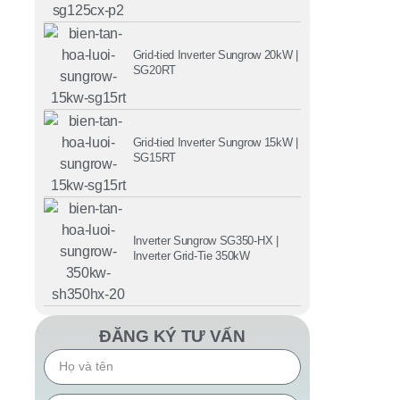
Grid-tied Inverter Sungrow 20kW |
SG20RT
Grid-tied Inverter Sungrow 15kW |
SG15RT
Inverter Sungrow SG350-HX |
Inverter Grid-Tie 350kW
ĐĂNG KÝ TƯ VẤN