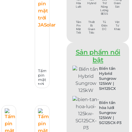
Hòa
Hybrid
Trữ
Giám
Lưới
Năng
Sát
Lượng
BESS
Tấm
Thiết
Tủ
Vật
Pin
Bị
Điện
Tư
Mặt
Quan
DC
Khác
Trời
Trắc
Sản phẩm nổi
bật
Biến tần
Tấm
Hybrid
pin
Sungrow
mặt
125kW |
trời
SH125CX
JASolar
610-
630W
|
Biến tần
JAM66D45
hòa lưới
LB
Sungrow
Series
125kW |
SG125CX-P3