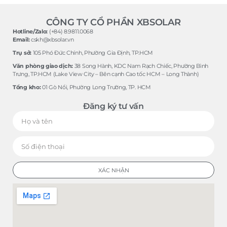
CÔNG TY CỔ PHẦN XBSOLAR
Hotline/Zalo:
(+84) 8.9811.0068
Email:
cskh@xbsolar.vn
Trụ sở:
105 Phó Ðức Chính, Phường Gia Ðịnh, TP.HCM
Văn phòng giao dịch:
38 Song Hành, KDC Nam Rạch Chiếc, Phường Bình
Trưng, TP.HCM (Lake View City – Bên cạnh Cao tốc HCM – Long Thành)
Tổng kho:
01 Gò Nổi, Phường Long Trường, TP. HCM
Đăng ký tư vấn
XÁC NHẬN