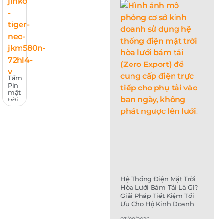
Tấm
Pin
mặt
trời
Jinko
Tiger
Neo
|
JKM580N-
72HL4-
V
Hệ Thống Điện Mặt Trời
Hòa Lưới Bám Tải Là Gì?
Giải Pháp Tiết Kiệm Tối
Ưu Cho Hộ Kinh Doanh
03/08/2026