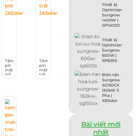
Thiết bị
Optimizer
Sungrow
1400W |
SP1400D
Thiết bị
Optimizer
Sungrow
600W |
SP600S
Tấm
Tấm
pin
pin
mặt
mặt
trời
trời
Biến tần
JASolar
JASolar
Sungrow
625-
705-
SG150CX
650W
730W
150kW 3
|
|
Pha |
JAM72D42
JAM66D46
XBSolar
LB
LB
Series
Series
Bài viết mới
nhất