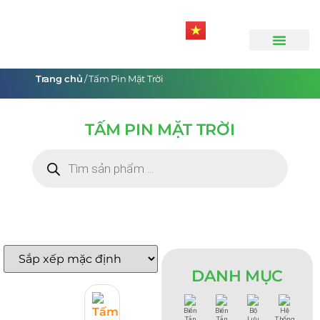
Trang chủ
/ Tấm Pin Mặt Trời
TẤM PIN MẶT TRỜI
DANH MỤC
Biến
Biến
Bộ
Hệ
Tần
Tần
Lưu
Thống