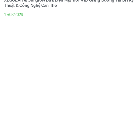
XBSOLAR & Sungrow Đưa Điện Mặt Trời Vào Giảng Đường Tại ĐH Kỹ
Thuật & Công Nghệ Cần Thơ
17/03/2026