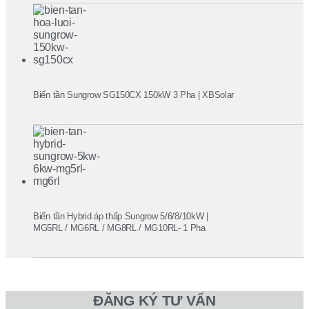
Biến tần Sungrow SG150CX 150kW 3 Pha | XBSolar
Biến tần Hybrid áp thấp Sungrow 5/6/8/10kW |
MG5RL / MG6RL / MG8RL / MG10RL- 1 Pha
ĐĂNG KÝ TƯ VẤN