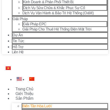
Kinh Doanh & Phân Phối Thiết Bị
Dịch Vụ Sửa Chữa & Khắc Phục Sự Cố
Dịch Vụ Vận Hành & Bảo Trì Hệ Thống (O&M)
Giải Pháp
Giải Pháp EPC
Giải Pháp Cho Thuê Hệ Thống Điện Mặt Trời
Dự Án
Tin Tức
Hỗ Trợ
Liên Hệ
Trang Chủ
Giới Thiệu
Sản Phẩm
Biến Tần Hòa Lưới