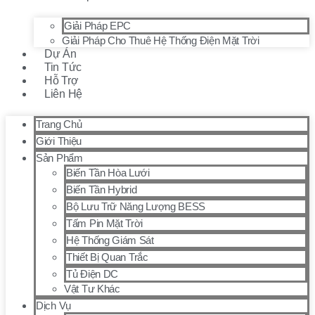
Giải Pháp EPC
Giải Pháp Cho Thuê Hệ Thống Điện Mặt Trời
Dự Án
Tin Tức
Hỗ Trợ
Liên Hệ
Trang Chủ
Giới Thiệu
Sản Phẩm
Biến Tần Hòa Lưới
Biến Tần Hybrid
Bộ Lưu Trữ Năng Lượng BESS
Tấm Pin Mặt Trời
Hệ Thống Giám Sát
Thiết Bị Quan Trắc
Tủ Điện DC
Vật Tư Khác
Dịch Vụ