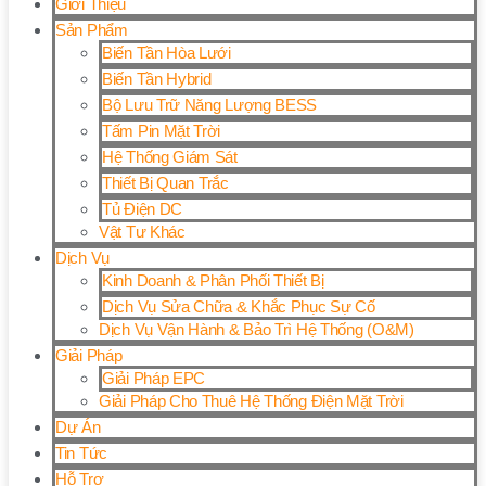
Giới Thiệu
Sản Phẩm
Biến Tần Hòa Lưới
Biến Tần Hybrid
Bộ Lưu Trữ Năng Lượng BESS
Tấm Pin Mặt Trời
Hệ Thống Giám Sát
Thiết Bị Quan Trắc
Tủ Điện DC
Vật Tư Khác
Dịch Vụ
Kinh Doanh & Phân Phối Thiết Bị
Dịch Vụ Sửa Chữa & Khắc Phục Sự Cố
Dịch Vụ Vận Hành & Bảo Trì Hệ Thống (O&M)
Giải Pháp
Giải Pháp EPC
Giải Pháp Cho Thuê Hệ Thống Điện Mặt Trời
Dự Án
Tin Tức
Hỗ Trợ