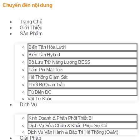
Chuyển đến nội dung
Trang Chủ
Giới Thiệu
Sản Phẩm
Biến Tần Hòa Lưới
Biến Tần Hybrid
Bộ Lưu Trữ Năng Lượng BESS
Tấm Pin Mặt Trời
Hệ Thống Giám Sát
Thiết Bị Quan Trắc
Tủ Điện DC
Vật Tư Khác
Dịch Vụ
Kinh Doanh & Phân Phối Thiết Bị
Dịch Vụ Sửa Chữa & Khắc Phục Sự Cố
Dịch Vụ Vận Hành & Bảo Trì Hệ Thống (O&M)
Giải Pháp