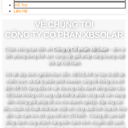
Hỗ Trợ
Liên Hệ
VỀ CHÚNG TÔI
CÔNG TY CỔ PHẦN XBSOLAR
Chào mừng bạn đến với
Công ty Cổ phần XBSolar
– đơn vị
tiên phong trong lĩnh vực cung cấp giải pháp năng lượng mặt
trời tại Việt Nam.
Với bề dày kinh nghiệm thực tiễn, XBSOLAR tự hào là đối tác
chiến lược và đại lý phân phối Inverter, cùng hệ thống lưu trữ
điện BESS hàng đầu từ các thương hiệu danh tiếng toàn cầu.
XBSolar không chỉ cung cấp thiết bị phần cứng mà còn mang
đến những giải pháp tối ưu cho doanh nghiệp, đáp ứng các
tiêu chuẩn kỹ thuật khắt khe nhất với công suất linh hoạt từ 4ms
đến các trạm lưu trữ quy mô lớn 257kWh. Chúng tôi cam kết
đồng hành cùng khách hàng trên hành trình chuyển đổi xanh,