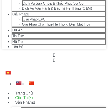
Dịch Vụ Sửa Chữa & Khắc Phục Sự Cố
Dịch Vụ Vận Hành & Bảo Trì Hệ Thống (O&M)
Giải Pháp
Giải Pháp EPC
Giải Pháp Cho Thuê Hệ Thống Điện Mặt Trời
Dự Án
Tin Tức
Hỗ Trợ
Liên Hệ
Trang Chủ
Giới Thiệu
Sản Phẩm