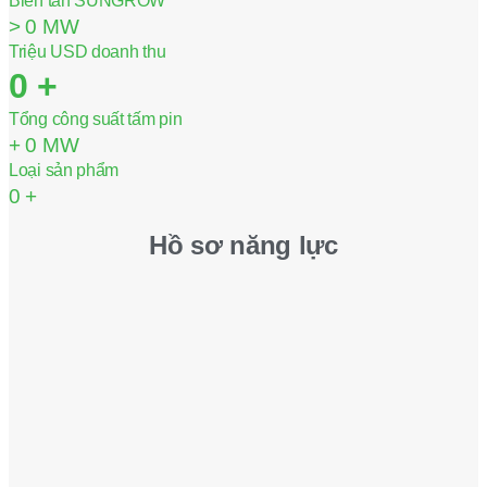
Biến tần SUNGROW
>
0
MW
Triệu USD doanh thu
0
+
Tổng công suất tấm pin
+
0
MW
Loại sản phẩm
0
+
Hồ sơ năng lực