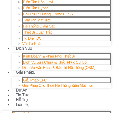
Biến Tần Hòa Lưới
Biến Tần Hybrid
Bộ Lưu Trữ Năng Lượng BESS
Tấm Pin Mặt Trời
Hệ Thống Giám Sát
Thiết Bị Quan Trắc
Tủ Điện DC
Vật Tư Khác
Dịch Vụ
Kinh Doanh & Phân Phối Thiết Bị
Dịch Vụ Sửa Chữa & Khắc Phục Sự Cố
Dịch Vụ Vận Hành & Bảo Trì Hệ Thống (O&M)
Giải Pháp
Giải Pháp EPC
Giải Pháp Cho Thuê Hệ Thống Điện Mặt Trời
Dự Án
Tin Tức
Hỗ Trợ
Liên Hệ