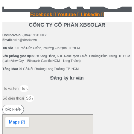
Facebook
Youtube
Linkedin
CÔNG TY CỔ PHẦN XBSOLAR
Hotline/Zalo:
(+84) 8.9811.0068
Email:
cskh@xbsolar.vn
Trụ sở:
105 Phó Ðức Chính, Phường Gia Ðịnh, TP.HCM
Văn phòng giao dịch:
38 Song Hành, KDC Nam Rạch Chiếc, Phường Bình Trưng, TP.HCM
(Lake View City – Bên cạnh Cao tốc HCM – Long Thành)
Tổng kho:
01 Gò Nổi, Phường Long Trường, TP. HCM
Đăng ký tư vấn
Họ và tên
Số điện thoại
XÁC NHẬN