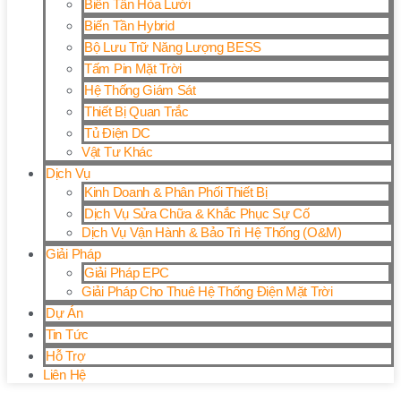
Biến Tần Hòa Lưới
Biến Tần Hybrid
Bộ Lưu Trữ Năng Lượng BESS
Tấm Pin Mặt Trời
Hệ Thống Giám Sát
Thiết Bị Quan Trắc
Tủ Điện DC
Vật Tư Khác
Dịch Vụ
Kinh Doanh & Phân Phối Thiết Bị
Dịch Vụ Sửa Chữa & Khắc Phục Sự Cố
Dịch Vụ Vận Hành & Bảo Trì Hệ Thống (O&M)
Giải Pháp
Giải Pháp EPC
Giải Pháp Cho Thuê Hệ Thống Điện Mặt Trời
Dự Án
Tin Tức
Hỗ Trợ
Liên Hệ