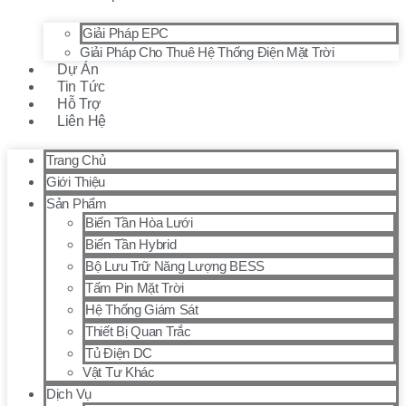
Giải Pháp EPC
Giải Pháp Cho Thuê Hệ Thống Điện Mặt Trời
Dự Án
Tin Tức
Hỗ Trợ
Liên Hệ
Trang Chủ
Giới Thiệu
Sản Phẩm
Biến Tần Hòa Lưới
Biến Tần Hybrid
Bộ Lưu Trữ Năng Lượng BESS
Tấm Pin Mặt Trời
Hệ Thống Giám Sát
Thiết Bị Quan Trắc
Tủ Điện DC
Vật Tư Khác
Dịch Vụ