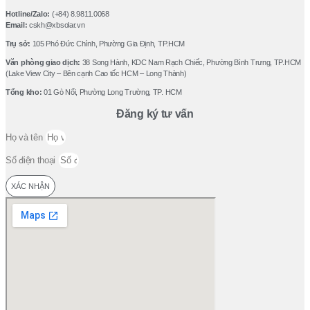
Hotline/Zalo:
(+84) 8.9811.0068
Email:
cskh@xbsolar.vn
Trụ sở:
105 Phó Ðức Chính, Phường Gia Ðịnh, TP.HCM
Văn phòng giao dịch:
38 Song Hành, KDC Nam Rạch Chiếc, Phường Bình Trưng, TP.HCM
(Lake View City – Bên cạnh Cao tốc HCM – Long Thành)
Tổng kho:
01 Gò Nổi, Phường Long Trường, TP. HCM
Đăng ký tư vấn
Họ và tên
Số điện thoại
XÁC NHẬN