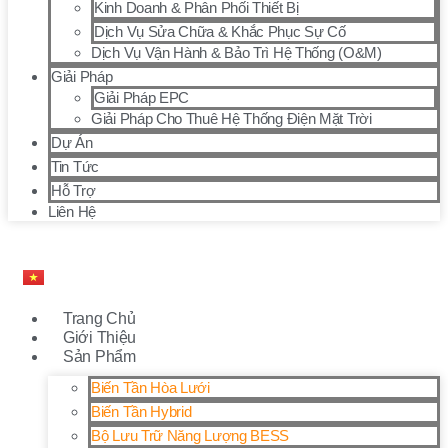
Kinh Doanh & Phân Phối Thiết Bị
Dịch Vụ Sửa Chữa & Khắc Phục Sự Cố
Dịch Vụ Vận Hành & Bảo Trì Hệ Thống (O&M)
Giải Pháp
Giải Pháp EPC
Giải Pháp Cho Thuê Hệ Thống Điện Mặt Trời
Dự Án
Tin Tức
Hỗ Trợ
Liên Hệ
Trang Chủ
Giới Thiệu
Sản Phẩm
Biến Tần Hòa Lưới
Biến Tần Hybrid
Bộ Lưu Trữ Năng Lượng BESS