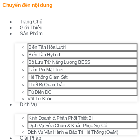
Chuyển đến nội dung
Trang Chủ
Giới Thiệu
Sản Phẩm
Biến Tần Hòa Lưới
Biến Tần Hybrid
Bộ Lưu Trữ Năng Lượng BESS
Tấm Pin Mặt Trời
Hệ Thống Giám Sát
Thiết Bị Quan Trắc
Tủ Điện DC
Vật Tư Khác
Dịch Vụ
Kinh Doanh & Phân Phối Thiết Bị
Dịch Vụ Sửa Chữa & Khắc Phục Sự Cố
Dịch Vụ Vận Hành & Bảo Trì Hệ Thống (O&M)
Giải Pháp