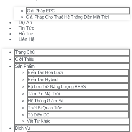
Giải Pháp EPC
Giải Pháp Cho Thuê Hệ Thống Điện Mặt Trời
Dự Án
Tin Tức
Hỗ Trợ
Liên Hệ
Trang Chủ
Giới Thiệu
Sản Phẩm
Biến Tần Hòa Lưới
Biến Tần Hybrid
Bộ Lưu Trữ Năng Lượng BESS
Tấm Pin Mặt Trời
Hệ Thống Giám Sát
Thiết Bị Quan Trắc
Tủ Điện DC
Vật Tư Khác
Dịch Vụ