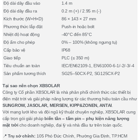
Độ dài dây đầu vào
1.4 m
Độ dài dây đầu ra
0.2 m (+) / 2.95 m (-)
Kích thước (W×H×D)
86 × 143 × 27 mm
Phương thức lắp đặt
Push-in hoặc bolt
Nhiệt độ hoạt động
-40°C đến 85°C
Độ ẩm cho phép
0% – 100% (không ngưng tụ)
Cấp bảo vệ
IP68
Giao tiếp
PLC (≤ 350 m)
Tiêu chuẩn an toàn
IEC/EN62109-1, EN61000-6-1/-2/-3/-4
Sản phẩm tương thích
SG25–50CX-P2, SG125CX-P2
Tại sao nên chọn XBSOLAR
Công ty Cổ phần XBSOLAR là nhà phân phối chính thức các thiết bị
điện mặt trời và giải pháp năng lượng từ các thương hiệu toàn cầu như
SUNGROW, JASOLAR, MERSEN, KIPP&ZONEN, ANTAI
.
Với mạng lưới kho và đội ngũ kỹ thuật chuyên nghiệp, XBSOLAR cung
cấp trọn gói giải pháp
biến tần – tấm pin – phụ kiện năng lượng
mặt trời
cho doanh nghiệp, đại lý và nhà đầu tư trên toàn quốc.
📍
Trụ sở chính:
105 Phó Đức Chính, Phường Gia Định, TP.HCM