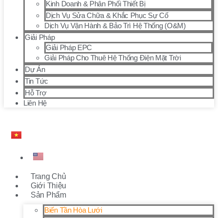
Kinh Doanh & Phân Phối Thiết Bị
Dịch Vụ Sửa Chữa & Khắc Phục Sự Cố
Dịch Vụ Vận Hành & Bảo Trì Hệ Thống (O&M)
Giải Pháp
Giải Pháp EPC
Giải Pháp Cho Thuê Hệ Thống Điện Mặt Trời
Dự Án
Tin Tức
Hỗ Trợ
Liên Hệ
Trang Chủ
Giới Thiệu
Sản Phẩm
Biến Tần Hòa Lưới