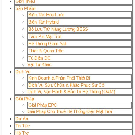
Giới Thiệu
Sản Phẩm
Biến Tần Hòa Lưới
Biến Tần Hybrid
Bộ Lưu Trữ Năng Lượng BESS
Tấm Pin Mặt Trời
Hệ Thống Giám Sát
Thiết Bị Quan Trắc
Tủ Điện DC
Vật Tư Khác
Dịch Vụ
Kinh Doanh & Phân Phối Thiết Bị
Dịch Vụ Sửa Chữa & Khắc Phục Sự Cố
Dịch Vụ Vận Hành & Bảo Trì Hệ Thống (O&M)
Giải Pháp
Giải Pháp EPC
Giải Pháp Cho Thuê Hệ Thống Điện Mặt Trời
Dự Án
Tin Tức
Hỗ Trợ