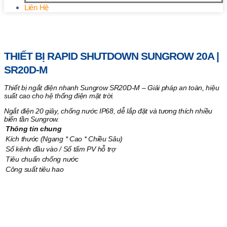
Liên Hệ
Trang chủ
/
Sản phẩm nổi bật
/ Thiết bị Rapid Shutdown
Sungrow 20A | SR20D-M
THIẾT BỊ RAPID SHUTDOWN SUNGROW 20A |
SR20D-M
Thiết bị ngắt điện nhanh Sungrow SR20D-M – Giải pháp an toàn, hiệu
suất cao cho hệ thống điện mặt trời.
Ngắt điện 20 giây, chống nước IP68, dễ lắp đặt và tương thích nhiều
biến tần Sungrow.
Thông tin chung
Kích thước (Ngang * Cao * Chiều Sâu)
Số kênh đầu vào / Số tấm PV hỗ trợ
Tiêu chuẩn chống nước
Công suất tiêu hao