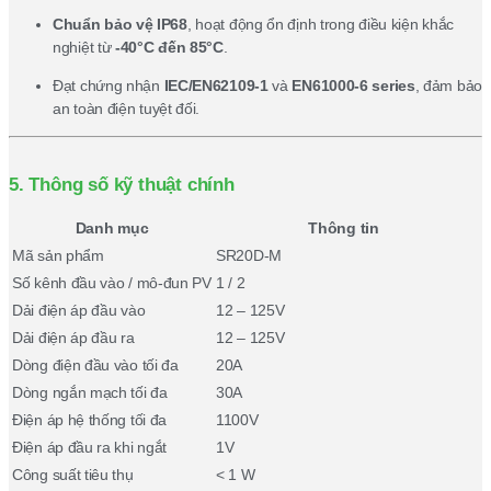
Chuẩn bảo vệ IP68
, hoạt động ổn định trong điều kiện khắc
nghiệt từ
-40°C đến 85°C
.
Đạt chứng nhận
IEC/EN62109-1
và
EN61000-6 series
, đảm bảo
an toàn điện tuyệt đối.
5. Thông số kỹ thuật chính
Danh mục
Thông tin
Mã sản phẩm
SR20D-M
Số kênh đầu vào / mô-đun PV
1 / 2
Dải điện áp đầu vào
12 – 125V
Dải điện áp đầu ra
12 – 125V
Dòng điện đầu vào tối đa
20A
Dòng ngắn mạch tối đa
30A
Điện áp hệ thống tối đa
1100V
Điện áp đầu ra khi ngắt
1V
Công suất tiêu thụ
< 1 W