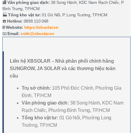
🏬
Văn phòng giao dịch:
38 Song Hành, KDC Nam Rạch Chiếc, P.
Bình Trưng, TP.HCM
🏭
Tổng kho vật tư:
01 Gò Nổi, P. Long Trường, TP.HCM
☎️
Hotline:
0898 110 068
🌐
Website:
https://xbsolar.vn
📧
Email:
cskh@xbsolar.vn
Liên hệ XBSOLAR – Nhà phân phối chính hãng
SUNGROW, JA SOLAR và các thương hiệu toàn
cầu
Trụ sở chính:
105 Phó Đức Chính, Phường Gia
Định, TP.HCM
Văn phòng giao dịch:
38 Song Hành, KDC Nam
Rạch Chiếc, Phường Bình Trưng, TP.HCM
Tổng kho vật tư:
01 Gò Nổi, Phường Long
Trường, TP.HCM