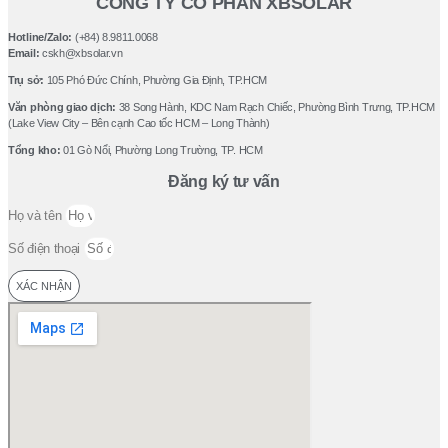
CÔNG TY CỔ PHẦN XBSOLAR
Hotline/Zalo:
(+84) 8.9811.0068
Email:
cskh@xbsolar.vn
Trụ sở:
105 Phó Ðức Chính, Phường Gia Ðịnh, TP.HCM
Văn phòng giao dịch:
38 Song Hành, KDC Nam Rạch Chiếc, Phường Bình Trưng, TP.HCM
(Lake View City – Bên cạnh Cao tốc HCM – Long Thành)
Tổng kho:
01 Gò Nổi, Phường Long Trường, TP. HCM
Đăng ký tư vấn
Họ và tên
Số điện thoại
XÁC NHẬN