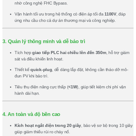
nhờ công nghệ FHC Bypass.
Vận hành tối ưu trong hệ thống có điện áp tối đa
1100V
, đáp
ứng nhu cầu cho cả dự án thương mại và công nghiệp.
3. Quản lý thông minh và dễ bảo trì
Tích hợp
giao tiếp PLC hai chiều lên đến 350m
, hỗ trợ giám
sát và điều khiển linh hoạt.
Thiết kế
quick-plug
, dễ dàng lắp đặt, không cần tháo dỡ mô-
đun PV khi bảo trì.
Tiêu thụ điện năng cực thấp (
<1W
), giúp tiết kiệm chi phí vận
hành dài hạn.
4. An toàn và độ bền cao
Kích hoạt ngắt điện trong 20 giây
, bảo vệ sơ bộ trong 10 giây
giúp giảm thiểu rủi ro cháy nổ.