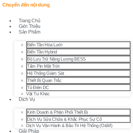
Chuyển đến nội dung
Trang Chủ
Giới Thiệu
Sản Phẩm
Biến Tần Hòa Lưới
Biến Tần Hybrid
Bộ Lưu Trữ Năng Lượng BESS
Tấm Pin Mặt Trời
Hệ Thống Giám Sát
Thiết Bị Quan Trắc
Tủ Điện DC
Vật Tư Khác
Dịch Vụ
Kinh Doanh & Phân Phối Thiết Bị
Dịch Vụ Sửa Chữa & Khắc Phục Sự Cố
Dịch Vụ Vận Hành & Bảo Trì Hệ Thống (O&M)
Giải Pháp