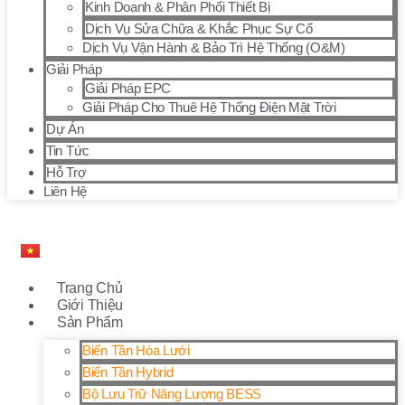
Kinh Doanh & Phân Phối Thiết Bị
Dịch Vụ Sửa Chữa & Khắc Phục Sự Cố
Dịch Vụ Vận Hành & Bảo Trì Hệ Thống (O&M)
Giải Pháp
Giải Pháp EPC
Giải Pháp Cho Thuê Hệ Thống Điện Mặt Trời
Dự Án
Tin Tức
Hỗ Trợ
Liên Hệ
Trang Chủ
Giới Thiệu
Sản Phẩm
Biến Tần Hòa Lưới
Biến Tần Hybrid
Bộ Lưu Trữ Năng Lượng BESS