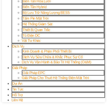
Biến Tần Hòa Lưới
Biến Tần Hybrid
Bộ Lưu Trữ Năng Lượng BESS
Tấm Pin Mặt Trời
Hệ Thống Giám Sát
Thiết Bị Quan Trắc
Tủ Điện DC
Vật Tư Khác
Dịch Vụ
Kinh Doanh & Phân Phối Thiết Bị
Dịch Vụ Sửa Chữa & Khắc Phục Sự Cố
Dịch Vụ Vận Hành & Bảo Trì Hệ Thống (O&M)
Giải Pháp
Giải Pháp EPC
Giải Pháp Cho Thuê Hệ Thống Điện Mặt Trời
Dự Án
Tin Tức
Hỗ Trợ
Liên Hệ