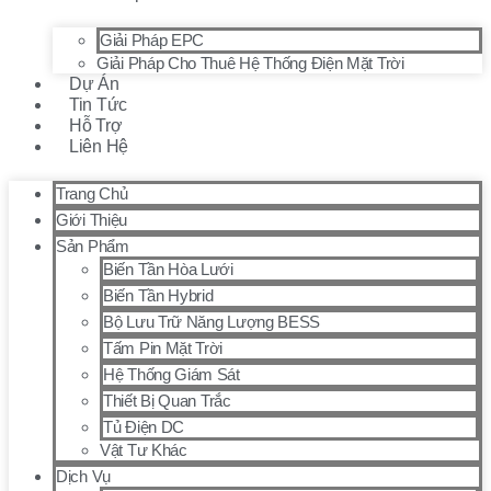
Giải Pháp EPC
Giải Pháp Cho Thuê Hệ Thống Điện Mặt Trời
Dự Án
Tin Tức
Hỗ Trợ
Liên Hệ
Trang Chủ
Giới Thiệu
Sản Phẩm
Biến Tần Hòa Lưới
Biến Tần Hybrid
Bộ Lưu Trữ Năng Lượng BESS
Tấm Pin Mặt Trời
Hệ Thống Giám Sát
Thiết Bị Quan Trắc
Tủ Điện DC
Vật Tư Khác
Dịch Vụ