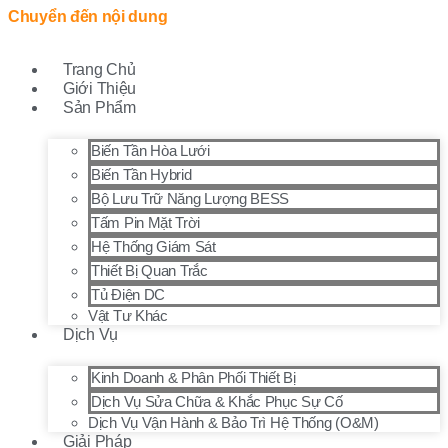
Chuyển đến nội dung
Trang Chủ
Giới Thiệu
Sản Phẩm
Biến Tần Hòa Lưới
Biến Tần Hybrid
Bộ Lưu Trữ Năng Lượng BESS
Tấm Pin Mặt Trời
Hệ Thống Giám Sát
Thiết Bị Quan Trắc
Tủ Điện DC
Vật Tư Khác
Dịch Vụ
Kinh Doanh & Phân Phối Thiết Bị
Dịch Vụ Sửa Chữa & Khắc Phục Sự Cố
Dịch Vụ Vận Hành & Bảo Trì Hệ Thống (O&M)
Giải Pháp