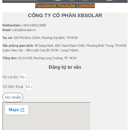
Facebook
Youtube
Linkedin
CÔNG TY CỔ PHẦN XBSOLAR
Hotline/Zalo:
(+84) 8.9811.0068
Email:
cskh@xbsolar.vn
Trụ sở:
105 Phó Ðức Chính, Phường Gia Ðịnh, TP.HCM
Văn phòng giao dịch:
38 Song Hành, KDC Nam Rạch Chiếc, Phường Bình Trưng, TP.HCM
(Lake View City – Bên cạnh Cao tốc HCM – Long Thành)
Tổng kho:
01 Gò Nổi, Phường Long Trường, TP. HCM
Đăng ký tư vấn
Họ và tên
Số điện thoại
XÁC NHẬN