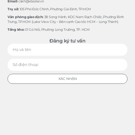
Email:
cskh@xbsolar.vn
Trụ sở:
105 Phó Ðức Chính, Phường Gia Ðịnh, TP.HCM
Văn phòng giao dịch:
38 Song Hành, KDC Nam Rạch Chiếc, Phường Bình
Trưng, TP.HCM (Lake View City – Bên cạnh Cao tốc HCM – Long Thành)
Tổng kho:
01 Gò Nổi, Phường Long Trường, TP. HCM
Đăng ký tư vấn
XÁC NHẬN