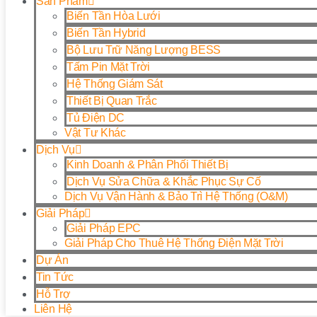
Sản Phẩm
Biến Tần Hòa Lưới
Biến Tần Hybrid
Bộ Lưu Trữ Năng Lượng BESS
Tấm Pin Mặt Trời
Hệ Thống Giám Sát
Thiết Bị Quan Trắc
Tủ Điện DC
Vật Tư Khác
Dịch Vụ
Kinh Doanh & Phân Phối Thiết Bị
Dịch Vụ Sửa Chữa & Khắc Phục Sự Cố
Dịch Vụ Vận Hành & Bảo Trì Hệ Thống (O&M)
Giải Pháp
Giải Pháp EPC
Giải Pháp Cho Thuê Hệ Thống Điện Mặt Trời
Dự Án
Tin Tức
Hỗ Trợ
Liên Hệ