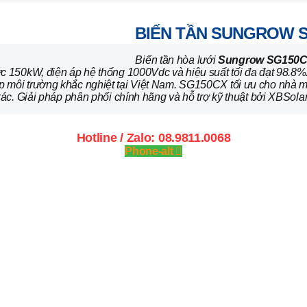
150kW 3 Pha | XBSolar
BIẾN TẦN SUNGROW S
Biến tần hòa lưới
Sungrow SG150
c 150kW, điện áp hệ thống 1000Vdc và hiệu suất tối đa đạt 98.8%.
 môi trường khắc nghiệt tại Việt Nam. SG150CX tối ưu cho nhà má
xác. Giải pháp phân phối chính hãng và hỗ trợ kỹ thuật bởi XBSolar
Hotline / Zalo: 08.9811.0068
Phone-alt