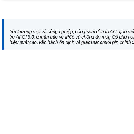
Trang chủ
/
Biến Tần Hòa Lưới
/ Biến tần Sungrow SG150CX 
trời thương mại và công nghiệp, công suất đầu ra AC định mứ
trợ AFCI 3.0, chuẩn bảo vệ IP66 và chống ăn mòn C5 phù hợp
hiệu suất cao, vận hành ổn định và giám sát chuỗi pin chính 