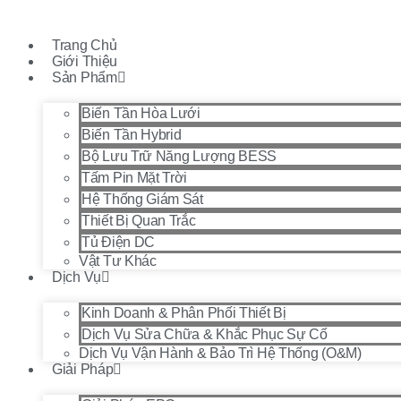
Chuyển
đến
Trang Chủ
nội
Giới Thiệu
dung
Sản Phẩm
Biến Tần Hòa Lưới
Biến Tần Hybrid
Bộ Lưu Trữ Năng Lượng BESS
Tấm Pin Mặt Trời
Hệ Thống Giám Sát
Thiết Bị Quan Trắc
Tủ Điện DC
Vật Tư Khác
Dịch Vụ
Kinh Doanh & Phân Phối Thiết Bị
Dịch Vụ Sửa Chữa & Khắc Phục Sự Cố
Dịch Vụ Vận Hành & Bảo Trì Hệ Thống (O&M)
Giải Pháp