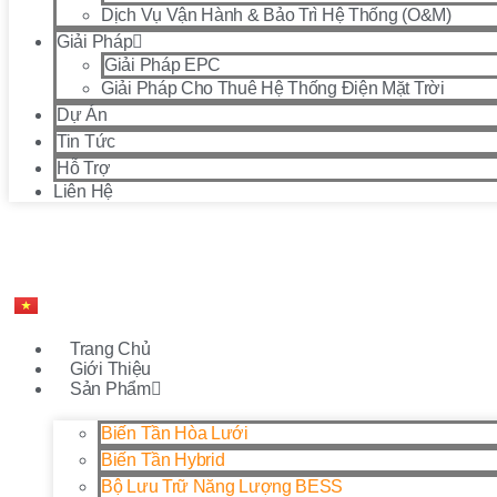
Dịch Vụ Vận Hành & Bảo Trì Hệ Thống (O&M)
Giải Pháp
Giải Pháp EPC
Giải Pháp Cho Thuê Hệ Thống Điện Mặt Trời
Dự Án
Tin Tức
Hỗ Trợ
Liên Hệ
Trang Chủ
Giới Thiệu
Sản Phẩm
Biến Tần Hòa Lưới
Biến Tần Hybrid
Bộ Lưu Trữ Năng Lượng BESS