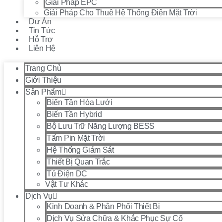
Giải Pháp EPC
Giải Pháp Cho Thuê Hệ Thống Điện Mặt Trời
Dự Án
Tin Tức
Hỗ Trợ
Liên Hệ
Trang Chủ
Giới Thiệu
Sản Phẩm
Biến Tần Hòa Lưới
Biến Tần Hybrid
Bộ Lưu Trữ Năng Lượng BESS
Tấm Pin Mặt Trời
Hệ Thống Giám Sát
Thiết Bị Quan Trắc
Tủ Điện DC
Vật Tư Khác
Dịch Vụ
Kinh Doanh & Phân Phối Thiết Bị
Dịch Vụ Sửa Chữa & Khắc Phục Sự Cố