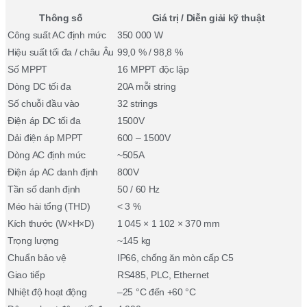
Thông số
Giá trị / Diễn giải kỹ thuật
Công suất AC định mức
350 000 W
Hiệu suất tối đa / châu Âu
99,0 % / 98,8 %
Số MPPT
16 MPPT độc lập
Dòng DC tối đa
20A mỗi string
Số chuỗi đầu vào
32 strings
Điện áp DC tối đa
1500V
Dải điện áp MPPT
600 – 1500V
Dòng AC định mức
~505A
Điện áp AC danh định
800V
Tần số danh định
50 / 60 Hz
Méo hài tổng (THD)
< 3 %
Kích thước (W×H×D)
1 045 × 1 102 × 370 mm
Trọng lượng
~145 kg
Chuẩn bảo vệ
IP66, chống ăn mòn cấp C5
Giao tiếp
RS485, PLC, Ethernet
Nhiệt độ hoạt động
–25 °C đến +60 °C