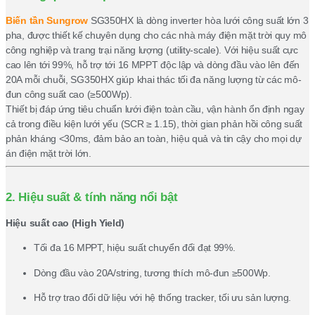
Biến tần Sungrow
SG350HX là dòng inverter hòa lưới công suất lớn 3
pha, được thiết kế chuyên dụng cho các nhà máy điện mặt trời quy mô
công nghiệp và trang trại năng lượng (utility-scale). Với hiệu suất cực
cao lên tới 99%, hỗ trợ tới 16 MPPT độc lập và dòng đầu vào lên đến
20A mỗi chuỗi, SG350HX giúp khai thác tối đa năng lượng từ các mô-
đun công suất cao (≥500Wp).
Thiết bị đáp ứng tiêu chuẩn lưới điện toàn cầu, vận hành ổn định ngay
cả trong điều kiện lưới yếu (SCR ≥ 1.15), thời gian phản hồi công suất
phản kháng <30ms, đảm bảo an toàn, hiệu quả và tin cậy cho mọi dự
án điện mặt trời lớn.
2. Hiệu suất & tính năng nổi bật
Hiệu suất cao (High Yield)
Tối đa 16 MPPT, hiệu suất chuyển đổi đạt 99%.
Dòng đầu vào 20A/string, tương thích mô-đun ≥500Wp.
Hỗ trợ trao đổi dữ liệu với hệ thống tracker, tối ưu sản lượng.