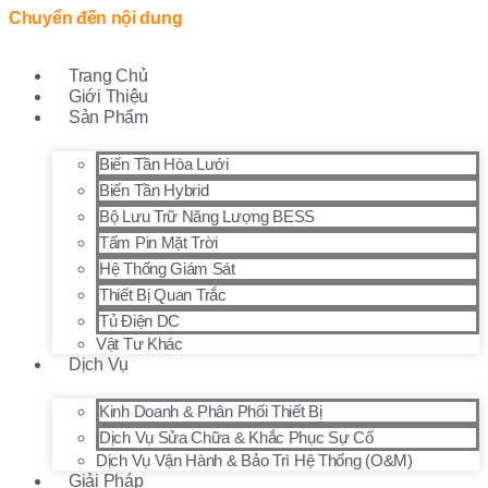
Chuyển đến nội dung
Trang Chủ
Giới Thiệu
Sản Phẩm
Biến Tần Hòa Lưới
Biến Tần Hybrid
Bộ Lưu Trữ Năng Lượng BESS
Tấm Pin Mặt Trời
Hệ Thống Giám Sát
Thiết Bị Quan Trắc
Tủ Điện DC
Vật Tư Khác
Dịch Vụ
Kinh Doanh & Phân Phối Thiết Bị
Dịch Vụ Sửa Chữa & Khắc Phục Sự Cố
Dịch Vụ Vận Hành & Bảo Trì Hệ Thống (O&M)
Giải Pháp