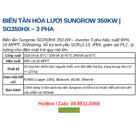
Trang chủ
/
Biến Tần Hòa Lưới
/ Biến tần hòa lưới Sungrow
350kW | SG350HX – 3 Pha
BIẾN TẦN HÒA LƯỚI SUNGROW 350KW |
SG350HX – 3 PHA
Biến tần Sungrow SG350HX 350 kW – inverter 3 pha hiệu suất 99%,
16 MPPT, 20A/string, hỗ trợ lưới yếu SCR≥1.15, IP66, giám sát PLC, lý
tưởng cho điện mặt trời quy mô lớn.
Công suất
352kVA tại 30℃ / 320kVA @ 40℃/ 295kVA tại 50℃
Hiệu suất
99% với 16 MPPT
Vỏ hợp kim nhôm đúc nguyên khối, sơn tĩnh điện hai lớp, trọng lượng nhẹ chỉ
Thiết kế
<= 110 kg
Giao tiếp kết
RS485 (Logger 1000), Bluetooth, WLAN, Ethernet
nối
Chính hãng 5 năm tại trung tâm Sungrow và hỗ trợ kỹ thuật miễn phí trọn đời
Bảo hành
sản phẩm tại XBSolar
Hotline / Zalo: 08.9811.0068
Phone-alt