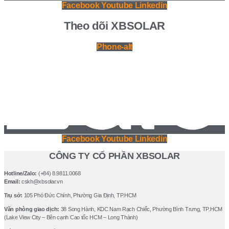
Facebook
Youtube
Linkedin
Theo dõi XBSOLAR
Phone-alt
Facebook
Youtube
Linkedin
CÔNG TY CỔ PHẦN XBSOLAR
Hotline/Zalo:
(+84) 8.9811.0068
Email:
cskh@xbsolar.vn
Trụ sở:
105 Phó Ðức Chính, Phường Gia Ðịnh, TP.HCM
Văn phòng giao dịch:
38 Song Hành, KDC Nam Rạch Chiếc, Phường Bình Trưng, TP.HCM
(Lake View City – Bên cạnh Cao tốc HCM – Long Thành)