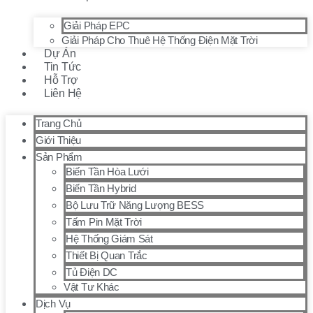
Giải Pháp EPC
Giải Pháp Cho Thuê Hệ Thống Điện Mặt Trời
Dự Án
Tin Tức
Hỗ Trợ
Liên Hệ
Trang Chủ
Giới Thiệu
Sản Phẩm
Biến Tần Hòa Lưới
Biến Tần Hybrid
Bộ Lưu Trữ Năng Lượng BESS
Tấm Pin Mặt Trời
Hệ Thống Giám Sát
Thiết Bị Quan Trắc
Tủ Điện DC
Vật Tư Khác
Dịch Vụ