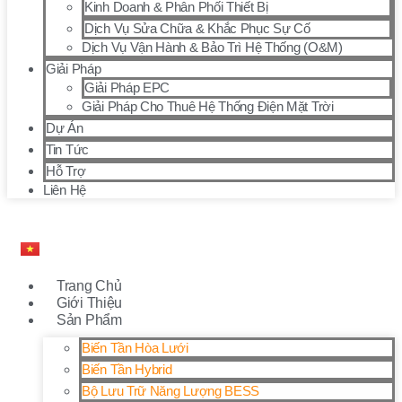
Kinh Doanh & Phân Phối Thiết Bị
Dịch Vụ Sửa Chữa & Khắc Phục Sự Cố
Dịch Vụ Vận Hành & Bảo Trì Hệ Thống (O&M)
Giải Pháp
Giải Pháp EPC
Giải Pháp Cho Thuê Hệ Thống Điện Mặt Trời
Dự Án
Tin Tức
Hỗ Trợ
Liên Hệ
Trang Chủ
Giới Thiệu
Sản Phẩm
Biến Tần Hòa Lưới
Biến Tần Hybrid
Bộ Lưu Trữ Năng Lượng BESS