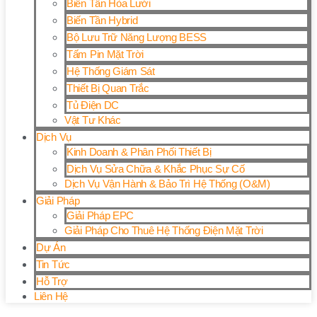
Biến Tần Hòa Lưới
Biến Tần Hybrid
Bộ Lưu Trữ Năng Lượng BESS
Tấm Pin Mặt Trời
Hệ Thống Giám Sát
Thiết Bị Quan Trắc
Tủ Điện DC
Vật Tư Khác
Dịch Vụ
Kinh Doanh & Phân Phối Thiết Bị
Dịch Vụ Sửa Chữa & Khắc Phục Sự Cố
Dịch Vụ Vận Hành & Bảo Trì Hệ Thống (O&M)
Giải Pháp
Giải Pháp EPC
Giải Pháp Cho Thuê Hệ Thống Điện Mặt Trời
Dự Án
Tin Tức
Hỗ Trợ
Liên Hệ