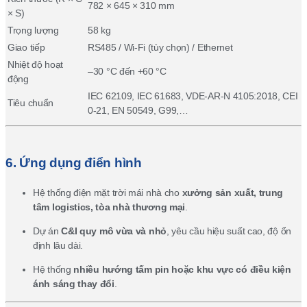
782 × 645 × 310 mm
× S)
Trọng lượng
58 kg
Giao tiếp
RS485 / Wi-Fi (tùy chọn) / Ethernet
Nhiệt độ hoạt
–30 °C đến +60 °C
động
IEC 62109, IEC 61683, VDE-AR-N 4105:2018, CEI
Tiêu chuẩn
0-21, EN 50549, G99,…
6. Ứng dụng điển hình
Hệ thống điện mặt trời mái nhà cho
xưởng sản xuất, trung
tâm logistics, tòa nhà thương mại
.
Dự án
C&I quy mô vừa và nhỏ
, yêu cầu hiệu suất cao, độ ổn
định lâu dài.
Hệ thống
nhiều hướng tấm pin hoặc khu vực có điều kiện
ánh sáng thay đổi
.