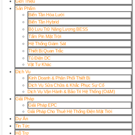
Giới Thiệu
Sản Phẩm
Biến Tần Hòa Lưới
Biến Tần Hybrid
Bộ Lưu Trữ Năng Lượng BESS
Tấm Pin Mặt Trời
Hệ Thống Giám Sát
Thiết Bị Quan Trắc
Tủ Điện DC
Vật Tư Khác
Dịch Vụ
Kinh Doanh & Phân Phối Thiết Bị
Dịch Vụ Sửa Chữa & Khắc Phục Sự Cố
Dịch Vụ Vận Hành & Bảo Trì Hệ Thống (O&M)
Giải Pháp
Giải Pháp EPC
Giải Pháp Cho Thuê Hệ Thống Điện Mặt Trời
Dự Án
Tin Tức
Hỗ Trợ