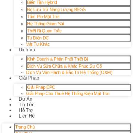
Biến Tần Hybrid
Bộ Lưu Trữ Năng Lượng BESS
Tấm Pin Mặt Trời
Hệ Thống Giám Sát
Thiết Bị Quan Trắc
Tủ Điện DC
Vật Tư Khác
Dịch Vụ
Kinh Doanh & Phân Phối Thiết Bị
Dịch Vụ Sửa Chữa & Khắc Phục Sự Cố
Dịch Vụ Vận Hành & Bảo Trì Hệ Thống (O&M)
Giải Pháp
Giải Pháp EPC
Giải Pháp Cho Thuê Hệ Thống Điện Mặt Trời
Dự Án
Tin Tức
Hỗ Trợ
Liên Hệ
Trang Chủ