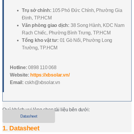
Trụ sở chính:
105 Phó Đức Chính, Phường Gia
Định, TP.HCM
Văn phòng giao dịch:
38 Song Hành, KDC Nam
Rạch Chiếc, Phường Bình Trưng, TP.HCM
Tổng kho vật tư:
01 Gò Nổi, Phường Long
Trường, TP.HCM
Hotline:
0898 110 068
Website:
https://xbsolar.vn/
Email:
cskh@xbsolar.vn
Quý khách vui lòng chọn tài liệu bên dưới:
Datasheet
1. Datasheet