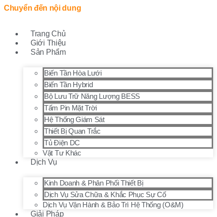
Chuyển đến nội dung
Trang Chủ
Giới Thiệu
Sản Phẩm
Biến Tần Hòa Lưới
Biến Tần Hybrid
Bộ Lưu Trữ Năng Lượng BESS
Tấm Pin Mặt Trời
Hệ Thống Giám Sát
Thiết Bị Quan Trắc
Tủ Điện DC
Vật Tư Khác
Dịch Vụ
Kinh Doanh & Phân Phối Thiết Bị
Dịch Vụ Sửa Chữa & Khắc Phục Sự Cố
Dịch Vụ Vận Hành & Bảo Trì Hệ Thống (O&M)
Giải Pháp