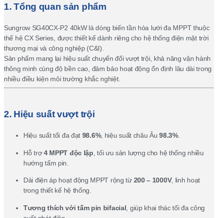
1. Tổng quan sản phẩm
Sungrow SG40CX-P2 40kW là dòng biến tần hòa lưới đa MPPT thuộc
thế hệ CX Series, được thiết kế dành riêng cho hệ thống điện mặt trời
thương mại và công nghiệp (C&I).
Sản phẩm mang lại hiệu suất chuyển đổi vượt trội, khả năng vận hành
thông minh cùng độ bền cao, đảm bảo hoạt động ổn định lâu dài trong
nhiều điều kiện môi trường khắc nghiệt.
2. Hiệu suất vượt trội
Hiệu suất tối đa đạt
98.6%
, hiệu suất châu Âu
98.3%
.
Hỗ trợ
4 MPPT độc lập
, tối ưu sản lượng cho hệ thống nhiều
hướng tấm pin.
Dải điện áp hoạt động MPPT rộng từ
200 – 1000V
, linh hoạt
trong thiết kế hệ thống.
Tương thích với tấm pin bifacial
, giúp khai thác tối đa công
suất phát điện.