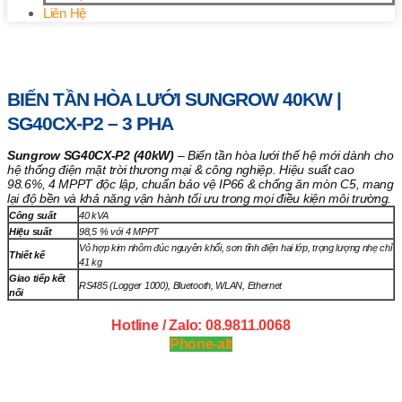
Liên Hệ
Trang chủ
/
Biến Tần Hòa Lưới
/ Biến tần hòa lưới Sungrow
40kW | SG40CX-P2 – 3 Pha
BIẾN TẦN HÒA LƯỚI SUNGROW 40KW |
SG40CX-P2 – 3 PHA
Sungrow SG40CX-P2 (40kW)
– Biến tần hòa lưới thế hệ mới dành cho
hệ thống điện mặt trời thương mại & công nghiệp. Hiệu suất cao
98.6%, 4 MPPT độc lập, chuẩn bảo vệ IP66 & chống ăn mòn C5, mang
lại độ bền và khả năng vận hành tối ưu trong mọi điều kiện môi trường.
Công suất
40 kVA
Hiệu suất
98,5 % với 4 MPPT
Vỏ hợp kim nhôm đúc nguyên khối, sơn tĩnh điện hai lớp, trọng lượng nhẹ chỉ
Thiết kế
41 kg
Giao tiếp kết
RS485 (Logger 1000), Bluetooth, WLAN, Ethernet
nối
Hotline / Zalo: 08.9811.0068
Phone-alt