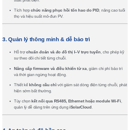
Tích hợp
chức năng phục hồi tổn hao do PID
, nâng cao tuổi
thọ và hiệu suất mô-đun PV.
3. Quản lý thông minh & dễ bảo trì
Hỗ trợ
chuẩn đoán và đo đồ thị I–V trực tuyến
, cho phép kỹ
sư theo dõi chi tiết từng chuỗi.
Nâng cấp firmware và điều khiển từ xa
, giảm chi phí bảo trì
và thời gian ngừng hoạt động.
Thiết kế
không cầu chì
với giám sát dòng điện từng chuỗi, phát
hiện sớm bất thường.
Tùy chọn
kết nối qua RS485, Ethernet hoặc module Wi-Fi
,
quản lý dễ dàng trên ứng dụng
iSolarCloud
.