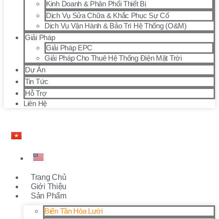
Kinh Doanh & Phân Phối Thiết Bị
Dịch Vụ Sửa Chữa & Khắc Phục Sự Cố
Dịch Vụ Vận Hành & Bảo Trì Hệ Thống (O&M)
Giải Pháp
Giải Pháp EPC
Giải Pháp Cho Thuê Hệ Thống Điện Mặt Trời
Dự Án
Tin Tức
Hỗ Trợ
Liên Hệ
Trang Chủ
Giới Thiệu
Sản Phẩm
Biến Tần Hòa Lưới