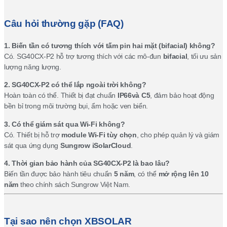
Câu hỏi thường gặp (FAQ)
1. Biến tần có tương thích với tấm pin hai mặt (bifacial) không?
Có. SG40CX-P2 hỗ trợ tương thích với các mô-đun
bifacial
, tối ưu sản
lượng năng lượng.
2. SG40CX-P2 có thể lắp ngoài trời không?
Hoàn toàn có thể. Thiết bị đạt chuẩn
IP66và C5
, đảm bảo hoạt động
bền bỉ trong môi trường bụi, ẩm hoặc ven biển.
3. Có thể giám sát qua Wi-Fi không?
Có. Thiết bị hỗ trợ
module Wi-Fi tùy chọn
, cho phép quản lý và giám
sát qua ứng dụng
Sungrow iSolarCloud
.
4. Thời gian bảo hành của SG40CX-P2 là bao lâu?
Biến tần được bảo hành tiêu chuẩn
5 năm
, có thể
mở rộng lên 10
năm
theo chính sách Sungrow Việt Nam.
Tại sao nên chọn XBSOLAR