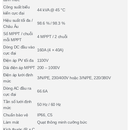
Công suất biểu
44 kVA @ 45 °C
kiến cực đại
Hiệu suất tối đa /
98.6 % / 98.3 %
Châu Âu
Số MPPT / chuỗi
4 MPPT / 2 chuỗi
mỗi MPPT
Dòng DC đầu vào
160A (4 × 40A)
cực đại
Điện áp PV tối đa
1100V
Dải điện áp MPPT
200 – 1000V
Điện áp lưới định
3/N/PE, 230/400V hoặc 3/N/PE, 220/380V
mức
Dòng AC đầu ra
66.6A
cực đại
Tần số lưới định
50 Hz / 60 Hz
mức
Chuẩn bảo vệ
IP66, C5
Làm mát
Quạt thông minh cưỡng bức
Kích thước (R × C