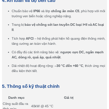
4. An toàn và độ bền cao
Chuẩn bảo vệ
IP66
và lớp
chống ăn mòn C5
, phù hợp với môi
trường ven biển hoặc công nghiệp nặng.
Trang bị
bảo vệ chống sét lan truyền DC loại I+II và AC loại
II
.
Tích hợp
AFCI
– hệ thống phát hiện hồ quang điện thông minh,
tăng cường an toàn vận hành.
Có đầy đủ các tính năng bảo vệ:
ngược cực DC, ngắn mạch
AC, dòng rò, quá áp, quá nhiệt
.
Dải nhiệt độ hoạt động rộng:
–30 °C đến +60 °C
, thích ứng mọi
điều kiện thời tiết.
5. Thông số kỹ thuật chính
Danh mục
Giá trị
Công suất đầu ra
40kW @ 45 °C
định mức