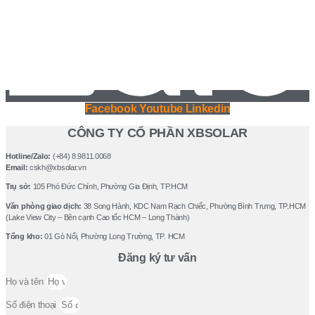
Facebook
Youtube
Linkedin
CÔNG TY CỔ PHẦN XBSOLAR
Hotline/Zalo:
(+84) 8.9811.0068
Email:
cskh@xbsolar.vn
Trụ sở:
105 Phó Ðức Chính, Phường Gia Ðịnh, TP.HCM
Văn phòng giao dịch:
38 Song Hành, KDC Nam Rạch Chiếc, Phường Bình Trưng, TP.HCM
(Lake View City – Bên cạnh Cao tốc HCM – Long Thành)
Tổng kho:
01 Gò Nổi, Phường Long Trường, TP. HCM
Đăng ký tư vấn
Họ và tên
Số điện thoại