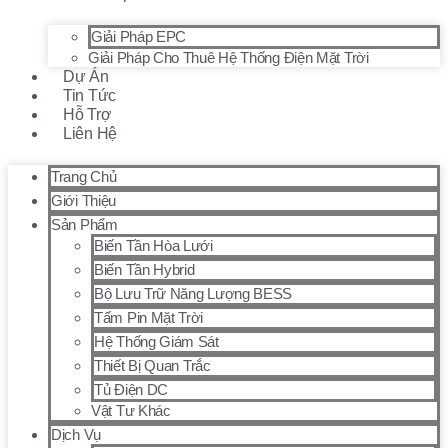
Giải Pháp EPC
Giải Pháp Cho Thuê Hệ Thống Điện Mặt Trời
Dự Án
Tin Tức
Hỗ Trợ
Liên Hệ
Trang Chủ
Giới Thiệu
Sản Phẩm
Biến Tần Hòa Lưới
Biến Tần Hybrid
Bộ Lưu Trữ Năng Lượng BESS
Tấm Pin Mặt Trời
Hệ Thống Giám Sát
Thiết Bị Quan Trắc
Tủ Điện DC
Vật Tư Khác
Dịch Vụ