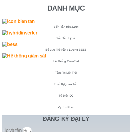
DANH MỤC
Biến Tần Hòa Lưới
Biến Tần Hybrid
Bộ Lưu Trữ Năng Lượng BESS
Hệ Thống Giám Sát
Tấm Pin Mặt Trời
Thiết Bị Quan Trắc
Tủ Điện DC
Vật Tư Khác
ĐĂNG KÝ ĐẠI LÝ
Họ và tên