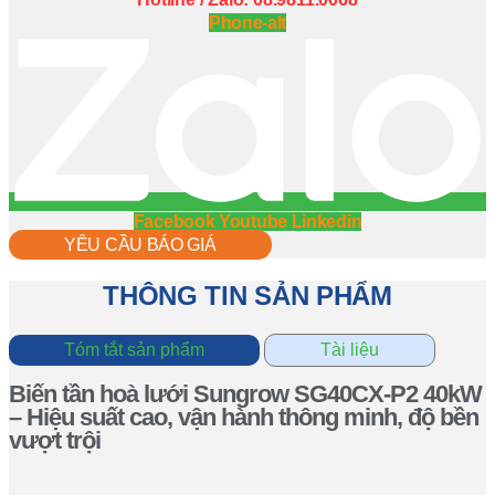
Phone-alt
Facebook
Youtube
Linkedin
YÊU CẦU BÁO GIÁ
THÔNG TIN SẢN PHẨM
Tóm tắt sản phẩm
Tài liệu
Biến tần hoà lưới Sungrow SG40CX-P2 40kW
– Hiệu suất cao, vận hành thông minh, độ bền
vượt trội