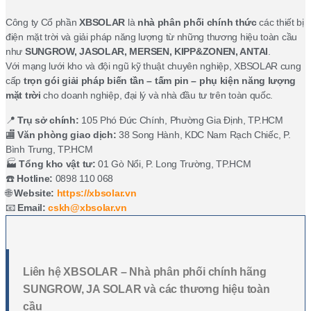
Công ty Cổ phần
XBSOLAR
là
nhà phân phối chính thức
các thiết bị
điện mặt trời và giải pháp năng lượng từ những thương hiệu toàn cầu
như
SUNGROW, JASOLAR, MERSEN, KIPP&ZONEN, ANTAI
.
Với mạng lưới kho và đội ngũ kỹ thuật chuyên nghiệp, XBSOLAR cung
cấp
trọn gói giải pháp biến tần – tấm pin – phụ kiện năng lượng
mặt trời
cho doanh nghiệp, đại lý và nhà đầu tư trên toàn quốc.
📍
Trụ sở chính:
105 Phó Đức Chính, Phường Gia Định, TP.HCM
🏬
Văn phòng giao dịch:
38 Song Hành, KDC Nam Rạch Chiếc, P.
Bình Trưng, TP.HCM
🏭
Tổng kho vật tư:
01 Gò Nổi, P. Long Trường, TP.HCM
☎️
Hotline:
0898 110 068
🌐
Website:
https://xbsolar.vn
📧
Email:
cskh@xbsolar.vn
Liên hệ XBSOLAR – Nhà phân phối chính hãng
SUNGROW, JA SOLAR và các thương hiệu toàn
cầu