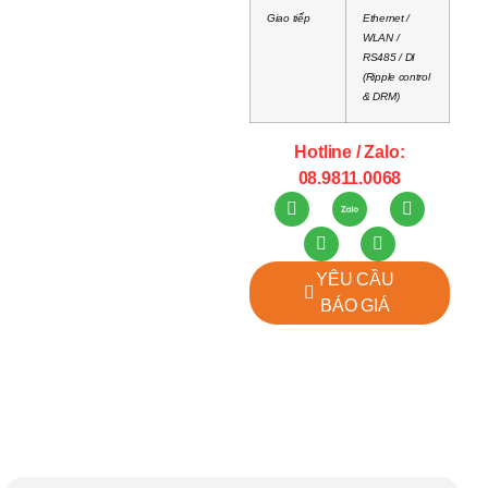
Giao tiếp
Ethernet /
WLAN /
RS485 / DI
(Ripple control
& DRM)
Hotline / Zalo:
08.9811.0068
YÊU CẦU
BÁO GIÁ