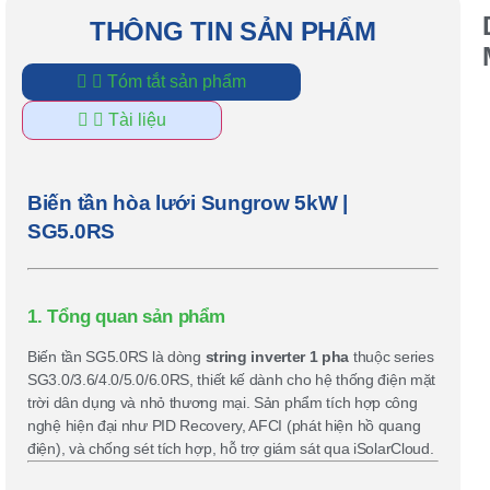
THÔNG TIN SẢN PHẨM
Tóm tắt sản phẩm
B
Tài liệu
T
H
L
B
Biến tần hòa lưới Sungrow 5kW |
T
Hy
SG5.0RS
B
L
T
N
L
1. Tổng quan sản phẩm
B
Biến tần SG5.0RS là dòng
string inverter 1 pha
thuộc series
H
T
SG3.0/3.6/4.0/5.0/6.0RS, thiết kế dành cho hệ thống điện mặt
G
trời dân dụng và nhỏ thương mại. Sản phẩm tích hợp công
S
nghệ hiện đại như PID Recovery, AFCI (phát hiện hồ quang
T
Pi
điện), và chống sét tích hợp, hỗ trợ giám sát qua iSolarCloud.
M
Tr
Th