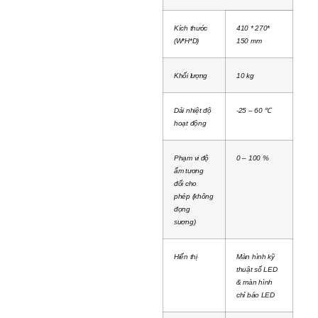
Kích thước
410 * 270*
(W*H*D)
150 mm
Khối lượng
10 kg
Dải nhiệt độ
-25 – 60 ℃
hoạt động
Phạm vi độ
0 – 100 %
ẩm tương
đối cho
phép (không
đọng
sương)
Hiển thị
Màn hình kỹ
thuật số LED
& màn hình
chỉ báo LED