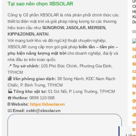
Ư
Tại sao nên chọn XBSOLAR
C
H
Công ty Cổ phần XBSOLAR là nhà phân phối chính thức các
K
thiết bị điện mặt trời và giải pháp năng lượng từ các thương
D
hiệu toàn cầu như
SUNGROW, JASOLAR, MERSEN,
03
KIPP&ZONEN, ANTAI
.
Với mạng lưới kho và đội ngũ kỹ thuật chuyên nghiệp,
XBSOLAR cung cấp trọn gói giải pháp
biến tần – tấm pin –
phụ kiện năng lượng mặt trời
cho doanh nghiệp, đại lý và
nhà đầu tư trên toàn quốc.
📍
Trụ sở chính:
105 Phó Đức Chính, Phường Gia Định,
TP.HCM
🏬
Văn phòng giao dịch:
38 Song Hành, KDC Nam Rạch
Chiếc, P. Bình Trưng, TP.HCM
🏭
Tổng kho vật tư:
01 Gò Nổi, P. Long Trường, TP.HCM
☎️
Hotline:
0898 110 068
🌐
Website:
https://xbsolar.vn
📧
Email:
cskh@xbsolar.vn