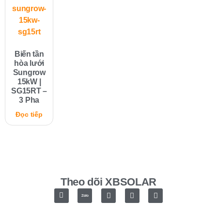
Biến tần
hòa lưới
Sungrow
15kW |
SG15RT –
3 Pha
Đọc tiếp
Theo dõi XBSOLAR