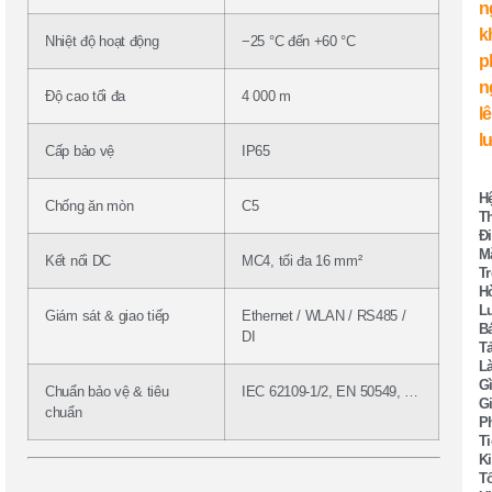
Nhiệt độ hoạt động
−25 °C đến +60 °C
Độ cao tối đa
4 000 m
Cấp bảo vệ
IP65
H
Chống ăn mòn
C5
T
Đ
M
Kết nối DC
MC4, tối đa 16 mm²
Tr
H
L
Giám sát & giao tiếp
Ethernet / WLAN / RS485 /
B
DI
Tả
L
G
Chuẩn bảo vệ & tiêu
IEC 62109-1/2, EN 50549, …
Gi
chuẩn
P
Ti
K
T