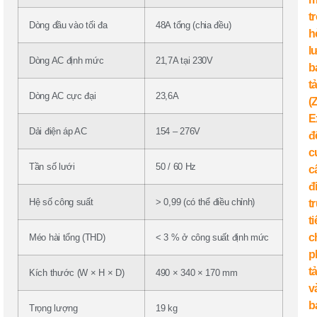
Dòng đầu vào tối đa
48A tổng (chia đều)
Dòng AC định mức
21,7A tại 230V
Dòng AC cực đại
23,6A
Dải điện áp AC
154 – 276V
Tần số lưới
50 / 60 Hz
Hệ số công suất
> 0,99 (có thể điều chỉnh)
Méo hài tổng (THD)
< 3 % ở công suất định mức
Kích thước (W × H × D)
490 × 340 × 170 mm
Trọng lượng
19 kg