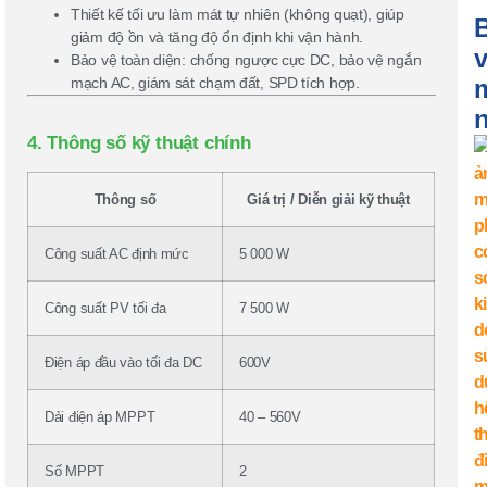
Thiết kế tối ưu làm mát tự nhiên (không quạt), giúp
B
giảm độ ồn và tăng độ ổn định khi vận hành.
v
Bảo vệ toàn diện: chống ngược cực DC, bảo vệ ngắn
mạch AC, giám sát chạm đất, SPD tích hợp.
4. Thông số kỹ thuật chính
Thông số
Giá trị / Diễn giải kỹ thuật
Công suất AC định mức
5 000 W
Công suất PV tối đa
7 500 W
Điện áp đầu vào tối đa DC
600V
Dải điện áp MPPT
40 – 560V
Số MPPT
2