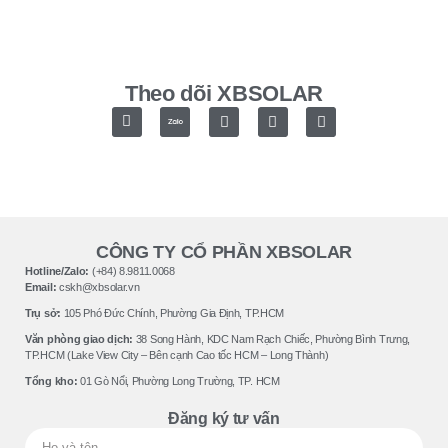
Theo dõi XBSOLAR
CÔNG TY CỔ PHẦN XBSOLAR
Hotline/Zalo:
(+84) 8.9811.0068
Email:
cskh@xbsolar.vn
Trụ sở:
105 Phó Ðức Chính, Phường Gia Ðịnh, TP.HCM
Văn phòng giao dịch:
38 Song Hành, KDC Nam Rạch Chiếc, Phường Bình Trưng,
TP.HCM (Lake View City – Bên cạnh Cao tốc HCM – Long Thành)
Tổng kho:
01 Gò Nổi, Phường Long Trường, TP. HCM
Đăng ký tư vấn