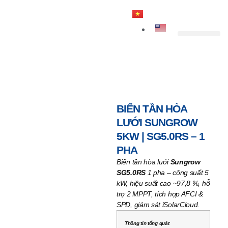
Trang Chủ
Giới Thiệu
Sản Phẩm
Dịch Vụ
Giải Pháp
Trang chủ
/
Biến Tần Hòa Lưới
/ Biến tần hòa lưới
Sungrow 5kW | SG5.0RS – 1 Pha
BIẾN TẦN HÒA
LƯỚI SUNGROW
5KW | SG5.0RS – 1
PHA
Biến tần hòa lưới
Sungrow
SG5.0RS
1 pha – công suất 5
kW, hiệu suất cao ~97,8 %, hỗ
trợ 2 MPPT, tích hợp AFCI &
SPD, giám sát iSolarCloud.
Thông tin tổng quát