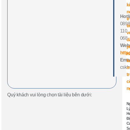
Hotl
089
110
068
Webs
http
Emai
cskh
Quý khách vui lòng chọn tài liệu bên dưới:
N
L
H
Đ
C
S