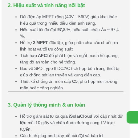
Bị
2. Hiệu suất và tính năng nổi bật
Q
Tr
Dải điện áp MPPT rộng (40V – 560V) giúp khai thác
T
Đ
hiệu quả trong nhiều điều kiện ánh sáng.
D
Hiệu suất tối đa đạt
97,8 %
, hiệu suất châu Âu ~ 97,4
V
%.
T
K
Hỗ trợ
2 MPPT
độc lập, giúp phân chia các chuỗi pin
linh hoạt và tối ưu công suất.
Tích hợp
AFCI
để phát hiện và ngắt mạch hồ quang,
tăng độ an toàn cho hệ thống.
Bảo vệ SPD Type II DC/AC tích hợp bên trong thiết bị
giúp chống sét lan truyền và xung điện cao.
Thiết kế chống ăn mòn cấp
C5
, phù hợp môi trường
mặn hoặc công nghiệp.
3. Quản lý thông minh & an toàn
Hỗ trợ giám sát từ xa qua
iSolarCloud
với cập nhật dữ
liệu mỗi 10 giây và chẩn đoán đường cong I-V trực
tuyến.
Cấu hình plug-and-play, dễ cài đặt và bảo trì.