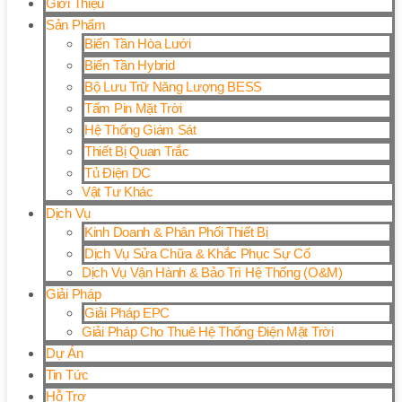
Giới Thiệu
Sản Phẩm
Biến Tần Hòa Lưới
Biến Tần Hybrid
Bộ Lưu Trữ Năng Lượng BESS
Tấm Pin Mặt Trời
Hệ Thống Giám Sát
Thiết Bị Quan Trắc
Tủ Điện DC
Vật Tư Khác
Dịch Vụ
Kinh Doanh & Phân Phối Thiết Bị
Dịch Vụ Sửa Chữa & Khắc Phục Sự Cố
Dịch Vụ Vận Hành & Bảo Trì Hệ Thống (O&M)
Giải Pháp
Giải Pháp EPC
Giải Pháp Cho Thuê Hệ Thống Điện Mặt Trời
Dự Án
Tin Tức
Hỗ Trợ