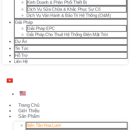
Kinh Doanh & Phân Phối Thiết Bị
Dịch Vụ Sửa Chữa & Khắc Phục Sự Cố
Dịch Vụ Vận Hành & Bảo Trì Hệ Thống (O&M)
Giải Pháp
Giải Pháp EPC
Giải Pháp Cho Thuê Hệ Thống Điện Mặt Trời
Dự Án
Tin Tức
Hỗ Trợ
Liên Hệ
Trang Chủ
Giới Thiệu
Sản Phẩm
Biến Tần Hòa Lưới