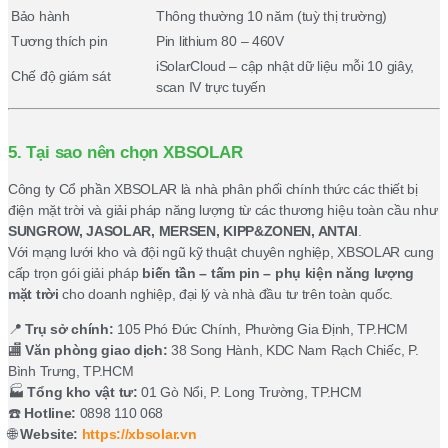
Bảo hành
Thông thường 10 năm (tuỳ thị trường)
Tương thích pin
Pin lithium 80 – 460V
iSolarCloud – cập nhật dữ liệu mỗi 10 giây,
Chế độ giám sát
scan IV trực tuyến
5. Tại sao nên chọn XBSOLAR
Công ty Cổ phần XBSOLAR là nhà phân phối chính thức các thiết bị
điện mặt trời và giải pháp năng lượng từ các thương hiệu toàn cầu như
SUNGROW, JASOLAR, MERSEN, KIPP&ZONEN, ANTAI
.
Với mạng lưới kho và đội ngũ kỹ thuật chuyên nghiệp, XBSOLAR cung
cấp trọn gói giải pháp
biến tần – tấm pin – phụ kiện năng lượng
mặt trời
cho doanh nghiệp, đại lý và nhà đầu tư trên toàn quốc.
📍
Trụ sở chính:
105 Phó Đức Chính, Phường Gia Định, TP.HCM
🏬
Văn phòng giao dịch:
38 Song Hành, KDC Nam Rạch Chiếc, P.
Bình Trưng, TP.HCM
🏭
Tổng kho vật tư:
01 Gò Nổi, P. Long Trường, TP.HCM
☎️
Hotline:
0898 110 068
🌐
Website:
https://xbsolar.vn