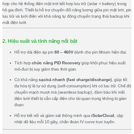
hợp cho hệ thống điện mặt trời kết hợp lưu trữ (solar + battery) trong
hộ gia đình. Thiết bị hỗ trợ chuyển đổi năng lượng giữa pin mặt trời, pin
lưu trữ và lưới điện với khả năng tự động chuyển trạng thái backup khi
mất điện lưới.
2. Hiệu suất và tính năng nổi bật
Hỗ trợ dải điện áp pin
80 – 460V
dành cho pin lithium hiện đại.
Tích hợp
chức năng PID Recovery
giúp khôi phục hiệu suất
mô-đun bị suy giảm theo thời gian.
Có khả năng
sạc/xả nhanh (fast charge/discharge)
, giúp tối
đa hóa tỷ lệ tự sử dụng (self-consumption) khi có lưu trữ. Chế độ
chuyển mạch mượt mà (seamless backup), đảm bảo khi mất
điện lưới thiết bị vẫn cấp điện cho tải quan trọng không bị gián
đoạn.
Hỗ trợ kết nối và giám sát thông minh qua
iSolarCloud
, cập
nhật dữ liệu mỗi 10 giây, chẩn đoán IV curve trực tuyến.