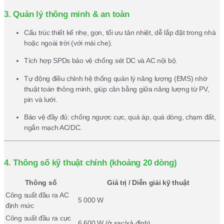
3. Quản lý thông minh & an toàn
Cấu trúc thiết kế nhẹ, gọn, tối ưu tản nhiệt, dễ lắp đặt trong nhà
hoặc ngoài trời (với mái che).
Tích hợp SPDs bảo vệ chống sét DC và AC nội bộ.
Tự động điều chỉnh hệ thống quản lý năng lượng (EMS) nhờ
thuật toán thông minh, giúp cân bằng giữa năng lượng từ PV,
pin và lưới.
Bảo vệ đầy đủ: chống ngược cực, quá áp, quá dòng, chạm đất,
ngắn mạch AC/DC.
4. Thông số kỹ thuật chính (khoảng 20 dòng)
Thông số
Giá trị / Diễn giải kỹ thuật
Công suất đầu ra AC
5 000 W
định mức
Công suất đầu ra cực
6 600 W (ở sạc/xả đỉnh)