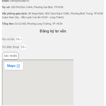
Email:
cskh@xbsolar.vn
Trụ sở:
105 Phó Ðức Chính, Phường Gia Ðịnh, TP.HCM
Văn phòng giao dịch:
38 Song Hành, KDC Nam Rạch Chiếc, Phường Bình Trưng, TP.HCM
(Lake View City – Bên cạnh Cao tốc HCM – Long Thành)
Tổng kho:
01 Gò Nổi, Phường Long Trường, TP. HCM
Đăng ký tư vấn
Họ và tên
Số điện thoại
XÁC NHẬN