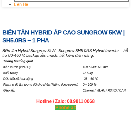
Liên Hệ
Trang chủ
/
Biến Tần Hybrid
/ Biến tần Hybrid áp cao
Sungrow 5kW | SH5.0RS – 1 Pha
BIẾN TẦN HYBRID ÁP CAO SUNGROW 5KW |
SH5.0RS – 1 PHA
Biến tần Hybrid Sungrow 5kW | Sungrow SH5.0RS Hybrid Inverter – hỗ
trợ 80-460 V, backup liền mạch, tiết kiệm điện năng.
Thông tin tổng quát
Kích thước (W*H*D)
490 * 340* 170 mm
Khối lượng
18.5 kg
Dải nhiệt độ hoạt động
-25 – 60 ℃
Phạm vi độ ẩm tương đối cho phép (không đọng sương)
0 – 100 %
Giao tiếp
Ethernet / WLAN / RS485 / CAN
Hotline / Zalo: 08.9811.0068
Phone-alt