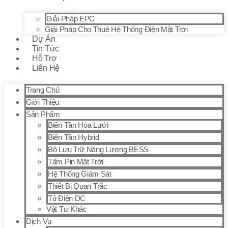
Giải Pháp EPC
Giải Pháp Cho Thuê Hệ Thống Điện Mặt Trời
Dự Án
Tin Tức
Hỗ Trợ
Liên Hệ
Trang Chủ
Giới Thiệu
Sản Phẩm
Biến Tần Hòa Lưới
Biến Tần Hybrid
Bộ Lưu Trữ Năng Lượng BESS
Tấm Pin Mặt Trời
Hệ Thống Giám Sát
Thiết Bị Quan Trắc
Tủ Điện DC
Vật Tư Khác
Dịch Vụ