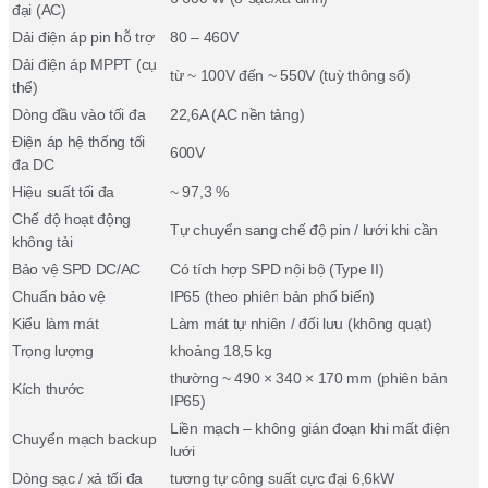
đại (AC)
Dải điện áp pin hỗ trợ
80 – 460V
Dải điện áp MPPT (cụ
từ ~ 100V đến ~ 550V (tuỳ thông số)
thể)
Dòng đầu vào tối đa
22,6A (AC nền tảng)
Điện áp hệ thống tối
600V
đa DC
Hiệu suất tối đa
~ 97,3 %
Chế độ hoạt động
Tự chuyển sang chế độ pin / lưới khi cần
không tải
Bảo vệ SPD DC/AC
Có tích hợp SPD nội bộ (Type II)
Chuẩn bảo vệ
IP65 (theo phiên bản phổ biến)
Kiểu làm mát
Làm mát tự nhiên / đối lưu (không quạt)
Trọng lượng
khoảng 18,5 kg
thường ~ 490 × 340 × 170 mm (phiên bản
Kích thước
IP65)
Liền mạch – không gián đoạn khi mất điện
Chuyển mạch backup
lưới
Dòng sạc / xả tối đa
tương tự công suất cực đại 6,6kW