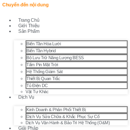
Chuyển đến nội dung
Trang Chủ
Giới Thiệu
Sản Phẩm
Biến Tần Hòa Lưới
Biến Tần Hybrid
Bộ Lưu Trữ Năng Lượng BESS
Tấm Pin Mặt Trời
Hệ Thống Giám Sát
Thiết Bị Quan Trắc
Tủ Điện DC
Vật Tư Khác
Dịch Vụ
Kinh Doanh & Phân Phối Thiết Bị
Dịch Vụ Sửa Chữa & Khắc Phục Sự Cố
Dịch Vụ Vận Hành & Bảo Trì Hệ Thống (O&M)
Giải Pháp