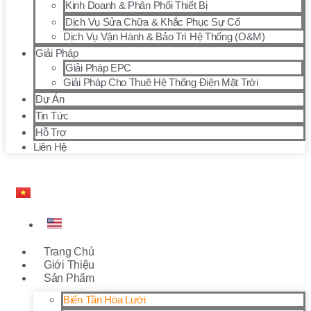
Kinh Doanh & Phân Phối Thiết Bị
Dịch Vụ Sửa Chữa & Khắc Phục Sự Cố
Dịch Vụ Vận Hành & Bảo Trì Hệ Thống (O&M)
Giải Pháp
Giải Pháp EPC
Giải Pháp Cho Thuê Hệ Thống Điện Mặt Trời
Dự Án
Tin Tức
Hỗ Trợ
Liên Hệ
Trang Chủ
Giới Thiệu
Sản Phẩm
Biến Tần Hòa Lưới