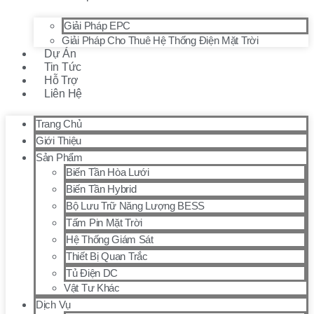
Giải Pháp EPC
Giải Pháp Cho Thuê Hệ Thống Điện Mặt Trời
Dự Án
Tin Tức
Hỗ Trợ
Liên Hệ
Trang Chủ
Giới Thiệu
Sản Phẩm
Biến Tần Hòa Lưới
Biến Tần Hybrid
Bộ Lưu Trữ Năng Lượng BESS
Tấm Pin Mặt Trời
Hệ Thống Giám Sát
Thiết Bị Quan Trắc
Tủ Điện DC
Vật Tư Khác
Dịch Vụ