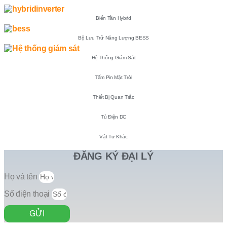
Biến Tần Hybrid
Bộ Lưu Trữ Năng Lượng BESS
Hệ Thống Giám Sát
Tấm Pin Mặt Trời
Thiết Bị Quan Trắc
Tủ Điện DC
Vật Tư Khác
ĐĂNG KÝ ĐẠI LÝ
Họ và tên
Số điện thoại
GỬI