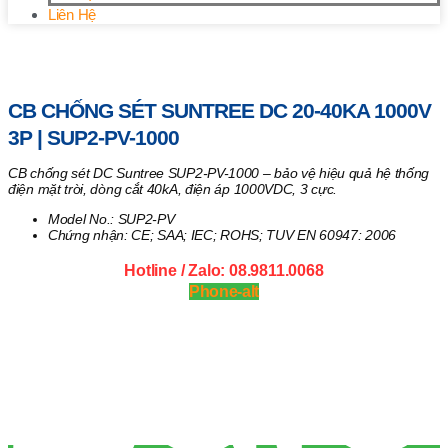
Liên Hệ
Trang chủ
/
Vật tư khác
/ CB chống sét Suntree DC 20-40kA
1000V 3P | SUP2-PV-1000
CB CHỐNG SÉT SUNTREE DC 20-40KA 1000V
3P | SUP2-PV-1000
CB chống sét DC Suntree SUP2-PV-1000 – bảo vệ hiệu quả hệ thống
điện mặt trời, dòng cắt 40kA, điện áp 1000VDC, 3 cực.
Model No.: SUP2-PV
Chứng nhận: CE; SAA; IEC; ROHS; TUV EN 60947: 2006
Hotline / Zalo: 08.9811.0068
Phone-alt