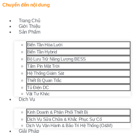
Chuyển đến nội dung
Trang Chủ
Giới Thiệu
Sản Phẩm
Biến Tần Hòa Lưới
Biến Tần Hybrid
Bộ Lưu Trữ Năng Lượng BESS
Tấm Pin Mặt Trời
Hệ Thống Giám Sát
Thiết Bị Quan Trắc
Tủ Điện DC
Vật Tư Khác
Dịch Vụ
Kinh Doanh & Phân Phối Thiết Bị
Dịch Vụ Sửa Chữa & Khắc Phục Sự Cố
Dịch Vụ Vận Hành & Bảo Trì Hệ Thống (O&M)
Giải Pháp