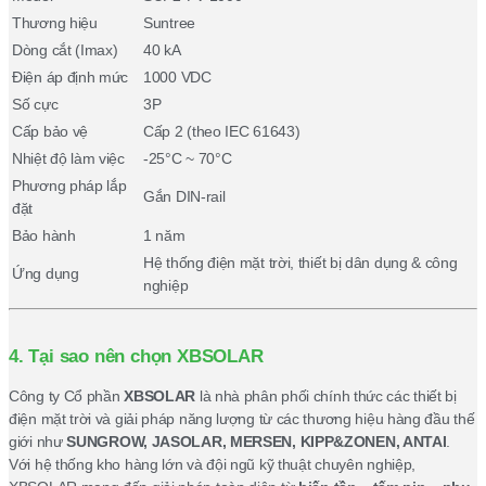
Thương hiệu
Suntree
Dòng cắt (Imax)
40 kA
Điện áp định mức
1000 VDC
Số cực
3P
Cấp bảo vệ
Cấp 2 (theo IEC 61643)
Nhiệt độ làm việc
-25°C ~ 70°C
Phương pháp lắp
Gắn DIN-rail
đặt
Bảo hành
1 năm
Hệ thống điện mặt trời, thiết bị dân dụng & công
Ứng dụng
nghiệp
4. Tại sao nên chọn XBSOLAR
Công ty Cổ phần
XBSOLAR
là nhà phân phối chính thức các thiết bị
điện mặt trời và giải pháp năng lượng từ các thương hiệu hàng đầu thế
giới như
SUNGROW, JASOLAR, MERSEN, KIPP&ZONEN, ANTAI
.
Với hệ thống kho hàng lớn và đội ngũ kỹ thuật chuyên nghiệp,