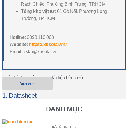
Rạch Chiếc, Phường Bình Trưng, TP.HCM
Tổng kho vật tư:
01 Gò Nổi, Phường Long
Trường, TP.HCM
Hotline:
0898 110 068
Website:
https://xbsolar.vn/
Email:
cskh@xbsolar.vn
Quý khách vui lòng chọn tài liệu bên dưới:
Datasheet
1. Datasheet
DANH MỤC
Biến Tần Hòa Lưới