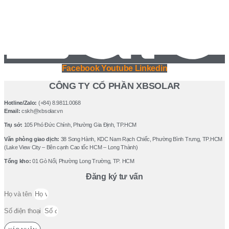
Facebook
Youtube
Linkedin
CÔNG TY CỔ PHẦN XBSOLAR
Hotline/Zalo:
(+84) 8.9811.0068
Email:
cskh@xbsolar.vn
Trụ sở:
105 Phó Ðức Chính, Phường Gia Ðịnh, TP.HCM
Văn phòng giao dịch:
38 Song Hành, KDC Nam Rạch Chiếc, Phường Bình Trưng, TP.HCM
(Lake View City – Bên cạnh Cao tốc HCM – Long Thành)
Tổng kho:
01 Gò Nổi, Phường Long Trường, TP. HCM
Đăng ký tư vấn
Họ và tên
Số điện thoại