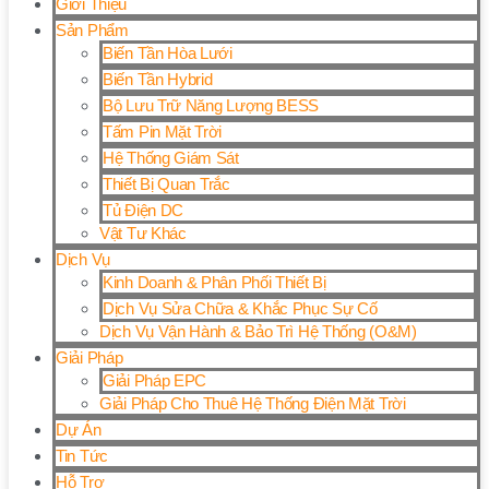
Giới Thiệu
Sản Phẩm
Biến Tần Hòa Lưới
Biến Tần Hybrid
Bộ Lưu Trữ Năng Lượng BESS
Tấm Pin Mặt Trời
Hệ Thống Giám Sát
Thiết Bị Quan Trắc
Tủ Điện DC
Vật Tư Khác
Dịch Vụ
Kinh Doanh & Phân Phối Thiết Bị
Dịch Vụ Sửa Chữa & Khắc Phục Sự Cố
Dịch Vụ Vận Hành & Bảo Trì Hệ Thống (O&M)
Giải Pháp
Giải Pháp EPC
Giải Pháp Cho Thuê Hệ Thống Điện Mặt Trời
Dự Án
Tin Tức
Hỗ Trợ