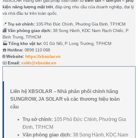
XBSOLAR mang đến giải pháp toàn diện từ
biến tần – tấm pin – phụ
kiện năng lượng mặt trời
, đáp ứng nhu cầu của doanh nghiệp, đại lý
và nhà đầu tư trên toàn quốc.
📍
Trụ sở chính:
105 Phó Đức Chính, Phường Gia Định, TP.HCM
🏬
Văn phòng giao dịch:
38 Song Hành, KDC Nam Rạch Chiếc, P.
Bình Trưng, TP.HCM
🏭
Tổng kho vật tư:
01 Gò Nổi, P. Long Trường, TP.HCM
☎️
Hotline:
0898 110 068
🌐
Website:
https://xbsolar.vn
📧
Email:
cskh@xbsolar.vn
Liên hệ XBSOLAR – Nhà phân phối chính hãng
SUNGROW, JA SOLAR và các thương hiệu toàn
cầu
Trụ sở chính:
105 Phó Đức Chính, Phường Gia
Định, TP.HCM
Văn phòng giao dịch:
38 Song Hành, KDC Nam