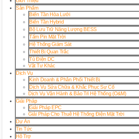
Giới Thiệu
Sản Phẩm
Biến Tần Hòa Lưới
Biến Tần Hybrid
Bộ Lưu Trữ Năng Lượng BESS
Tấm Pin Mặt Trời
Hệ Thống Giám Sát
Thiết Bị Quan Trắc
Tủ Điện DC
Vật Tư Khác
Dịch Vụ
Kinh Doanh & Phân Phối Thiết Bị
Dịch Vụ Sửa Chữa & Khắc Phục Sự Cố
Dịch Vụ Vận Hành & Bảo Trì Hệ Thống (O&M)
Giải Pháp
Giải Pháp EPC
Giải Pháp Cho Thuê Hệ Thống Điện Mặt Trời
Dự Án
Tin Tức
Hỗ Trợ