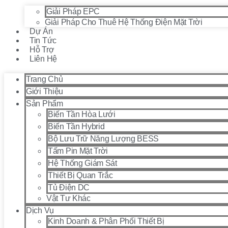
Giải Pháp EPC
Giải Pháp Cho Thuê Hệ Thống Điện Mặt Trời
Dự Án
Tin Tức
Hỗ Trợ
Liên Hệ
Trang Chủ
Giới Thiệu
Sản Phẩm
Biến Tần Hòa Lưới
Biến Tần Hybrid
Bộ Lưu Trữ Năng Lượng BESS
Tấm Pin Mặt Trời
Hệ Thống Giám Sát
Thiết Bị Quan Trắc
Tủ Điện DC
Vật Tư Khác
Dịch Vụ
Kinh Doanh & Phân Phối Thiết Bị