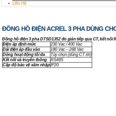
Liên Hệ
Trang chủ
/
Vật tư khác
/ Đồng hồ điện Acrel 3 pha dùng cho 
ĐỒNG HỒ ĐIỆN ACREL 3 PHA DÙNG CHO
Đồng hồ điện 3 pha DTSD1352 đo gián tiếp qua CT, kết nối R
Điện áp định mức
230 Vac / 400 Vac
Dải điện áp đầu vào
180 Vac – 268 Vac
Dòng hoạt động tối đa
Tùy chọn (dùng CT rời)
Kết nối và truyền thông
RS485
Cấp độ bảo vệ xâm nhập
IP20