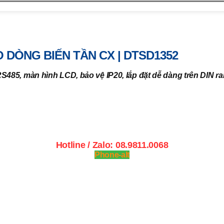
dòng biến tần CX | DTSD1352
 DÒNG BIẾN TẦN CX | DTSD1352
S485, màn hình LCD, bảo vệ IP20, lắp đặt dễ dàng trên DIN ra
Hotline / Zalo: 08.9811.0068
Phone-alt