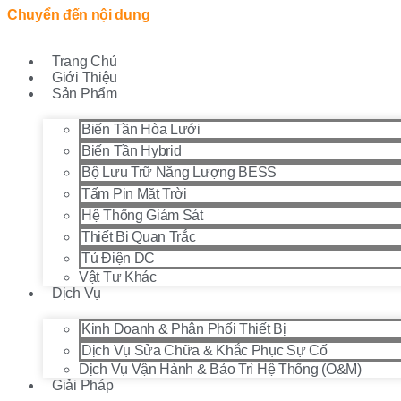
Chuyển đến nội dung
Trang Chủ
Giới Thiệu
Sản Phẩm
Biến Tần Hòa Lưới
Biến Tần Hybrid
Bộ Lưu Trữ Năng Lượng BESS
Tấm Pin Mặt Trời
Hệ Thống Giám Sát
Thiết Bị Quan Trắc
Tủ Điện DC
Vật Tư Khác
Dịch Vụ
Kinh Doanh & Phân Phối Thiết Bị
Dịch Vụ Sửa Chữa & Khắc Phục Sự Cố
Dịch Vụ Vận Hành & Bảo Trì Hệ Thống (O&M)
Giải Pháp