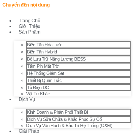
Chuyển đến nội dung
Trang Chủ
Giới Thiệu
Sản Phẩm
Biến Tần Hòa Lưới
Biến Tần Hybrid
Bộ Lưu Trữ Năng Lượng BESS
Tấm Pin Mặt Trời
Hệ Thống Giám Sát
Thiết Bị Quan Trắc
Tủ Điện DC
Vật Tư Khác
Dịch Vụ
Kinh Doanh & Phân Phối Thiết Bị
Dịch Vụ Sửa Chữa & Khắc Phục Sự Cố
Dịch Vụ Vận Hành & Bảo Trì Hệ Thống (O&M)
Giải Pháp