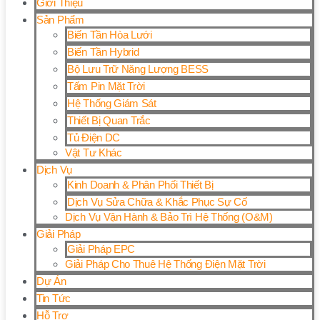
Giới Thiệu
Sản Phẩm
Biến Tần Hòa Lưới
Biến Tần Hybrid
Bộ Lưu Trữ Năng Lượng BESS
Tấm Pin Mặt Trời
Hệ Thống Giám Sát
Thiết Bị Quan Trắc
Tủ Điện DC
Vật Tư Khác
Dịch Vụ
Kinh Doanh & Phân Phối Thiết Bị
Dịch Vụ Sửa Chữa & Khắc Phục Sự Cố
Dịch Vụ Vận Hành & Bảo Trì Hệ Thống (O&M)
Giải Pháp
Giải Pháp EPC
Giải Pháp Cho Thuê Hệ Thống Điện Mặt Trời
Dự Án
Tin Tức
Hỗ Trợ