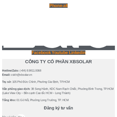
Phone-alt
Facebook
Youtube
Linkedin
CÔNG TY CỔ PHẦN XBSOLAR
Hotline/Zalo:
(+84) 8.9811.0068
Email:
cskh@xbsolar.vn
Trụ sở:
105 Phó Ðức Chính, Phường Gia Ðịnh, TP.HCM
Văn phòng giao dịch:
38 Song Hành, KDC Nam Rạch Chiếc, Phường Bình Trưng, TP.HCM
(Lake View City – Bên cạnh Cao tốc HCM – Long Thành)
Tổng kho:
01 Gò Nổi, Phường Long Trường, TP. HCM
Đăng ký tư vấn