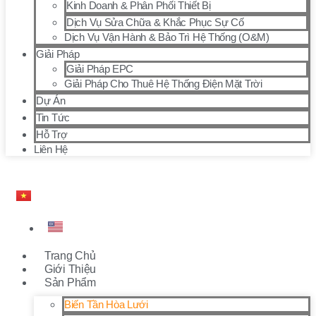
Kinh Doanh & Phân Phối Thiết Bị
Dịch Vụ Sửa Chữa & Khắc Phục Sự Cố
Dịch Vụ Vận Hành & Bảo Trì Hệ Thống (O&M)
Giải Pháp
Giải Pháp EPC
Giải Pháp Cho Thuê Hệ Thống Điện Mặt Trời
Dự Án
Tin Tức
Hỗ Trợ
Liên Hệ
Trang Chủ
Giới Thiệu
Sản Phẩm
Biến Tần Hòa Lưới