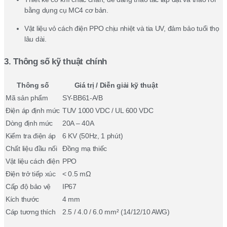
bằng dụng cụ MC4 cơ bản.
Vật liệu vỏ cách điện PPO chịu nhiệt và tia UV, đảm bảo tuổi thọ
lâu dài.
3. Thông số kỹ thuật chính
Thông số
Giá trị / Diễn giải kỹ thuật
Mã sản phẩm
SY-BB61-A/B
Điện áp định mức
TUV 1000 VDC / UL 600 VDC
Dòng định mức
20A – 40A
Kiểm tra điện áp
6 KV (50Hz, 1 phút)
Chất liệu đầu nối
Đồng mạ thiếc
Vật liệu cách điện
PPO
Điện trở tiếp xúc
< 0.5 mΩ
Cấp độ bảo vệ
IP67
Kích thước
4 mm
Cáp tương thích
2.5 / 4.0 / 6.0 mm² (14/12/10 AWG)