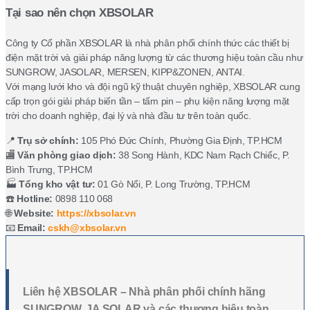
Tại sao nên chọn XBSOLAR
Công ty Cổ phần XBSOLAR là nhà phân phối chính thức các thiết bị
điện mặt trời và giải pháp năng lượng từ các thương hiệu toàn cầu như
SUNGROW, JASOLAR, MERSEN, KIPP&ZONEN, ANTAI.
Với mạng lưới kho và đội ngũ kỹ thuật chuyên nghiệp, XBSOLAR cung
cấp trọn gói giải pháp biến tần – tấm pin – phụ kiện năng lượng mặt
trời cho doanh nghiệp, đại lý và nhà đầu tư trên toàn quốc.
📍
Trụ sở chính:
105 Phó Đức Chính, Phường Gia Định, TP.HCM
🏬
Văn phòng giao dịch:
38 Song Hành, KDC Nam Rạch Chiếc, P.
Bình Trưng, TP.HCM
🏭
Tổng kho vật tư:
01 Gò Nổi, P. Long Trường, TP.HCM
☎️
Hotline:
0898 110 068
🌐
Website:
https://xbsolar.vn
📧
Email:
cskh@xbsolar.vn
Liên hệ XBSOLAR – Nhà phân phối chính hãng
SUNGROW, JA SOLAR và các thương hiệu toàn