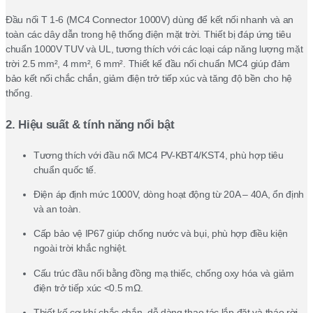
Đầu nối T 1-6 (MC4 Connector 1000V) dùng để kết nối nhanh và an
toàn các dây dẫn trong hệ thống điện mặt trời. Thiết bị đáp ứng tiêu
chuẩn 1000V TUV và UL, tương thích với các loại cáp năng lượng mặt
trời 2.5 mm², 4 mm², 6 mm². Thiết kế đầu nối chuẩn MC4 giúp đảm
bảo kết nối chắc chắn, giảm điện trở tiếp xúc và tăng độ bền cho hệ
thống.
2. Hiệu suất & tính năng nổi bật
Tương thích với đầu nối MC4 PV-KBT4/KST4, phù hợp tiêu
chuẩn quốc tế.
Điện áp định mức 1000V, dòng hoạt động từ 20A – 40A, ổn định
và an toàn.
Cấp bảo vệ IP67 giúp chống nước và bụi, phù hợp điều kiện
ngoài trời khắc nghiệt.
Cấu trúc đầu nối bằng đồng mạ thiếc, chống oxy hóa và giảm
điện trở tiếp xúc <0.5 mΩ.
Thiết kế cơ khí chắc chắn, dễ dàng thao tác lắp đặt và tháo rời