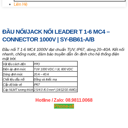
Liên Hệ
Trang chủ
/
Vật tư khác
/ Đầu nối/Jack nối LEADER T 1-6
MC4 – Connector 1000V | SY-BB61-A/B
ĐẦU NỐI/JACK NỐI LEADER T 1-6 MC4 –
CONNECTOR 1000V | SY-BB61-A/B
Đầu nối T 1-6 MC4 1000V đạt chuẩn TUV, IP67, dòng 20–40A. Kết nối
nhanh, chống nước, đảm bảo truyền dẫn ổn định cho hệ thống điện
mặt trời.
Vật liệu cách điện
PPO
Điện áp định mức
TUV 1000 VDC / UL 600 VDC
Dòng định mức
20 A – 40 A
Chất liệu đầu nối
Đồng và thiếc mạ
Cấp độ bảo vệ
IP67
Cáp NLMT tương thích
2.5/4.0 /6.0 mm² (14/12/10 AWG)
Hotline / Zalo: 08.9811.0068
Phone-alt