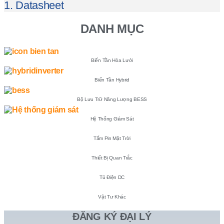
1. Datasheet
DANH MỤC
Biến Tần Hòa Lưới
Biến Tần Hybrid
Bộ Lưu Trữ Năng Lượng BESS
Hệ Thống Giám Sát
Tấm Pin Mặt Trời
Thiết Bị Quan Trắc
Tủ Điện DC
Vật Tư Khác
ĐĂNG KÝ ĐẠI LÝ