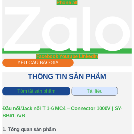
Phone-alt
Facebook
Youtube
Linkedin
YÊU CẦU BÁO GIÁ
THÔNG TIN SẢN PHẨM
Tóm tắt sản phẩm
Tài liệu
Đầu nối/Jack nối T 1-6 MC4 – Connector 1000V | SY-
BB61-A/B
1. Tổng quan sản phẩm