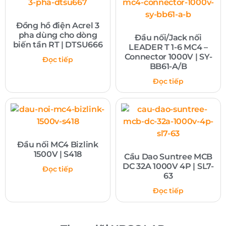
Đồng hồ điện Acrel 3
pha dùng cho dòng
Đầu nối/Jack nối
biến tần RT | DTSU666
LEADER T 1-6 MC4 –
Connector 1000V | SY-
Đọc tiếp
BB61-A/B
Đọc tiếp
Đầu nối MC4 Bizlink
1500V | S418
Cầu Dao Suntree MCB
DC 32A 1000V 4P | SL7-
Đọc tiếp
63
Đọc tiếp