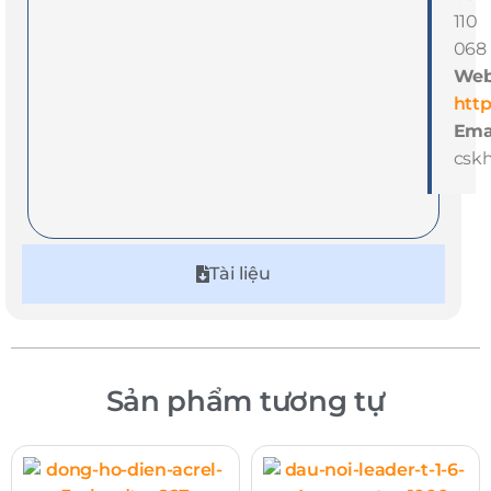
110
068
Web
http
Emai
csk
Tài liệu
Sản phẩm tương tự