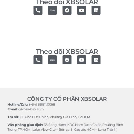
Theo dõi XBSOLAR
Theo dõi XBSOLAR
CÔNG TY CỔ PHẦN XBSOLAR
Hotline/Zalo:
(+84) 8.9811.0068
Email:
cskh@xbsolar.vn
Trụ sở:
105 Phó Ðức Chính, Phường Gia Ðịnh, TP.HCM
Văn phòng giao dịch:
38 Song Hành, KDC Nam Rạch Chiếc, Phường Bình
Trưng, TP.HCM (Lake View City – Bên cạnh Cao tốc HCM – Long Thành)