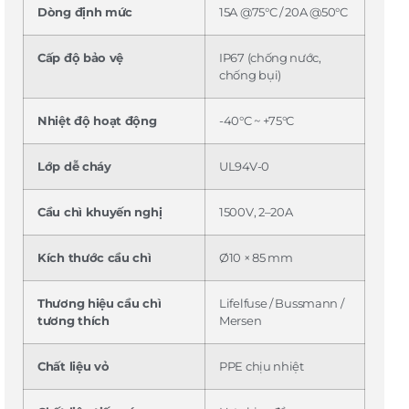
Dòng định mức
15A @75°C / 20A @50°C
Cấp độ bảo vệ
IP67 (chống nước,
chống bụi)
Nhiệt độ hoạt động
-40°C ~ +75°C
Lớp dễ cháy
UL94V-0
Cầu chì khuyến nghị
1500V, 2–20A
Kích thước cầu chì
Ø10 × 85 mm
Thương hiệu cầu chì
Lifelfuse / Bussmann /
tương thích
Mersen
Chất liệu vỏ
PPE chịu nhiệt