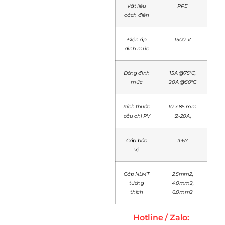
Vật liệu
PPE
cách điện
Điện áp
1500 V
định mức
Dòng định
15A @75°C,
mức
20A @50°C
Kích thước
10 x 85 mm
cầu chì PV
(2-20A)
Cấp bảo
IP67
vệ
Cáp NLMT
2.5mm2,
tương
4.0mm2,
thích
6.0mm2
Hotline / Zalo: