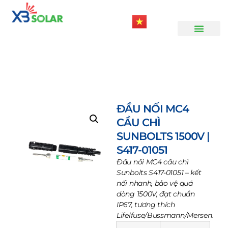
Trang chủ
/
Vật tư khác
/ Đầu nối MC4 cầu chì
Sunbolts 1500V | S417-01051
ĐẦU NỐI MC4
CẦU CHÌ
SUNBOLTS 1500V |
S417-01051
Đầu nối MC4 cầu chì
Sunbolts S417-01051 – kết
nối nhanh, bảo vệ quá
dòng 1500V, đạt chuẩn
IP67, tương thích
Lifelfuse/Bussmann/Mersen.