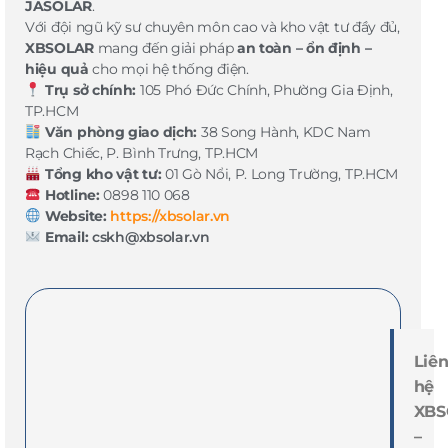
JASOLAR
.
Với đội ngũ kỹ sư chuyên môn cao và kho vật tư đầy đủ,
XBSOLAR
mang đến giải pháp
an toàn – ổn định –
hiệu quả
cho mọi hệ thống điện.
Trụ sở chính:
105 Phó Đức Chính, Phường Gia Định,
TP.HCM
Văn phòng giao dịch:
38 Song Hành, KDC Nam
Rạch Chiếc, P. Bình Trưng, TP.HCM
Tổng kho vật tư:
01 Gò Nổi, P. Long Trường, TP.HCM
Hotline:
0898 110 068
Website:
https://xbsolar.vn
Email:
cskh@xbsolar.vn
Liê
hệ
XBS
–