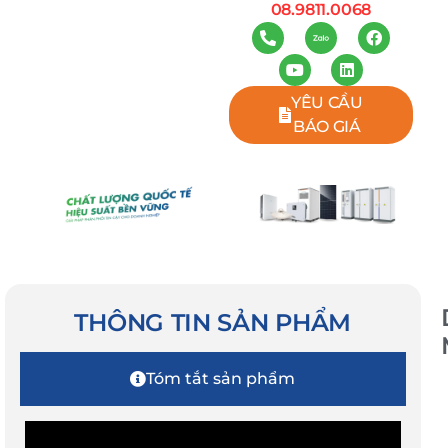
08.9811.0068
YÊU CẦU
BÁO GIÁ
THÔNG TIN SẢN PHẨM
Tóm tắt sản phẩm
B
T
H
L
B
T