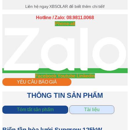
Liên hệ ngay XBSOLAR để biết thêm chi tiết!
Hotline / Zalo: 08.9811.0068
Phone-alt
Facebook
Youtube
Linkedin
YÊU CẦU BÁO GIÁ
THÔNG TIN SẢN PHẨM
Tóm tắt sản phẩm
Tài liệu
Biến tần hòa lưới Sungrow 125kW