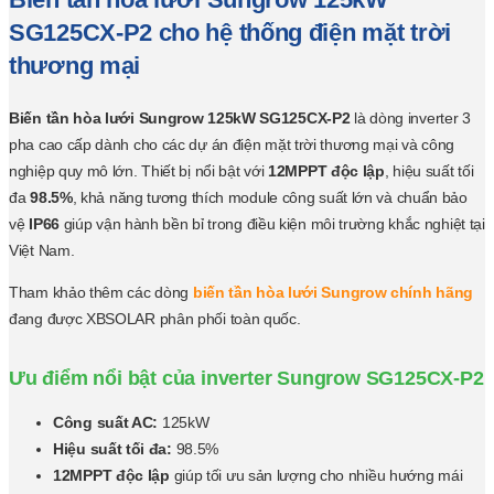
SG125CX-P2 cho hệ thống điện mặt trời
thương mại
Biến tần hòa lưới Sungrow 125kW SG125CX-P2
là dòng inverter 3
pha cao cấp dành cho các dự án điện mặt trời thương mại và công
nghiệp quy mô lớn. Thiết bị nổi bật với
12MPPT độc lập
, hiệu suất tối
đa
98.5%
, khả năng tương thích module công suất lớn và chuẩn bảo
vệ
IP66
giúp vận hành bền bỉ trong điều kiện môi trường khắc nghiệt tại
Việt Nam.
Tham khảo thêm các dòng
biến tần hòa lưới Sungrow chính hãng
đang được XBSOLAR phân phối toàn quốc.
Ưu điểm nổi bật của inverter Sungrow SG125CX-P2
Công suất AC:
125kW
Hiệu suất tối đa:
98.5%
12MPPT độc lập
giúp tối ưu sản lượng cho nhiều hướng mái