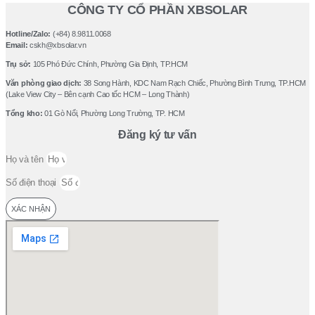
CÔNG TY CỔ PHẦN XBSOLAR
Hotline/Zalo:
(+84) 8.9811.0068
Email:
cskh@xbsolar.vn
Trụ sở:
105 Phó Ðức Chính, Phường Gia Ðịnh, TP.HCM
Văn phòng giao dịch:
38 Song Hành, KDC Nam Rạch Chiếc, Phường Bình Trưng, TP.HCM
(Lake View City – Bên cạnh Cao tốc HCM – Long Thành)
Tổng kho:
01 Gò Nổi, Phường Long Trường, TP. HCM
Đăng ký tư vấn
Họ và tên
Số điện thoại
XÁC NHẬN