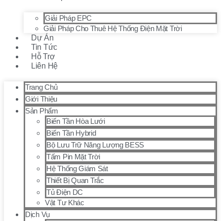
Giải Pháp EPC
Giải Pháp Cho Thuê Hệ Thống Điện Mặt Trời
Dự Án
Tin Tức
Hỗ Trợ
Liên Hệ
Trang Chủ
Giới Thiệu
Sản Phẩm
Biến Tần Hòa Lưới
Biến Tần Hybrid
Bộ Lưu Trữ Năng Lượng BESS
Tấm Pin Mặt Trời
Hệ Thống Giám Sát
Thiết Bị Quan Trắc
Tủ Điện DC
Vật Tư Khác
Dịch Vụ