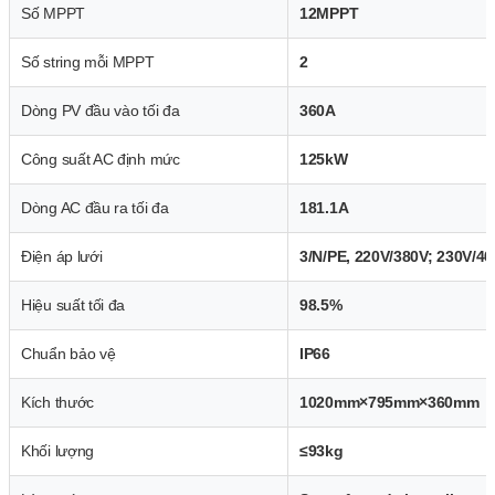
Số MPPT
12MPPT
Số string mỗi MPPT
2
Dòng PV đầu vào tối đa
360A
Công suất AC định mức
125kW
Dòng AC đầu ra tối đa
181.1A
Điện áp lưới
3/N/PE, 220V/380V; 230V/4
Hiệu suất tối đa
98.5%
Chuẩn bảo vệ
IP66
Kích thước
1020mm×795mm×360mm
Khối lượng
≤93kg