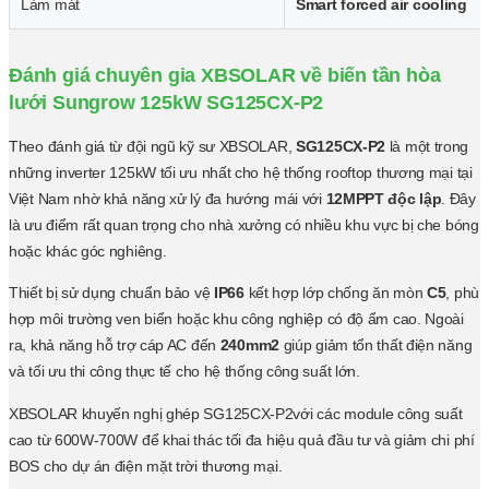
Làm mát
Smart forced air cooling
Đánh giá chuyên gia XBSOLAR về biến tần hòa
lưới Sungrow 125kW SG125CX-P2
Theo đánh giá từ đội ngũ kỹ sư XBSOLAR,
SG125CX-P2
là một trong
những inverter 125kW tối ưu nhất cho hệ thống rooftop thương mại tại
Việt Nam nhờ khả năng xử lý đa hướng mái với
12MPPT độc lập
. Đây
là ưu điểm rất quan trọng cho nhà xưởng có nhiều khu vực bị che bóng
hoặc khác góc nghiêng.
Thiết bị sử dụng chuẩn bảo vệ
IP66
kết hợp lớp chống ăn mòn
C5
, phù
hợp môi trường ven biển hoặc khu công nghiệp có độ ẩm cao. Ngoài
ra, khả năng hỗ trợ cáp AC đến
240mm2
giúp giảm tổn thất điện năng
và tối ưu thi công thực tế cho hệ thống công suất lớn.
XBSOLAR khuyến nghị ghép SG125CX-P2với các module công suất
cao từ 600W-700W để khai thác tối đa hiệu quả đầu tư và giảm chi phí
BOS cho dự án điện mặt trời thương mại.