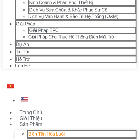
Kinh Doanh & Phân Phối Thiết Bị
Dịch Vụ Sửa Chữa & Khắc Phục Sự Cố
Dịch Vụ Vận Hành & Bảo Trì Hệ Thống (O&M)
Giải Pháp
Giải Pháp EPC
Giải Pháp Cho Thuê Hệ Thống Điện Mặt Trời
Dự Án
Tin Tức
Hỗ Trợ
Liên Hệ
Trang Chủ
Giới Thiệu
Sản Phẩm
Biến Tần Hòa Lưới