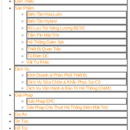
Giới Thiệu
Sản Phẩm
Biến Tần Hòa Lưới
Biến Tần Hybrid
Bộ Lưu Trữ Năng Lượng BESS
Tấm Pin Mặt Trời
Hệ Thống Giám Sát
Thiết Bị Quan Trắc
Tủ Điện DC
Vật Tư Khác
Dịch Vụ
Kinh Doanh & Phân Phối Thiết Bị
Dịch Vụ Sửa Chữa & Khắc Phục Sự Cố
Dịch Vụ Vận Hành & Bảo Trì Hệ Thống (O&M)
Giải Pháp
Giải Pháp EPC
Giải Pháp Cho Thuê Hệ Thống Điện Mặt Trời
Dự Án
Tin Tức
Hỗ Trợ