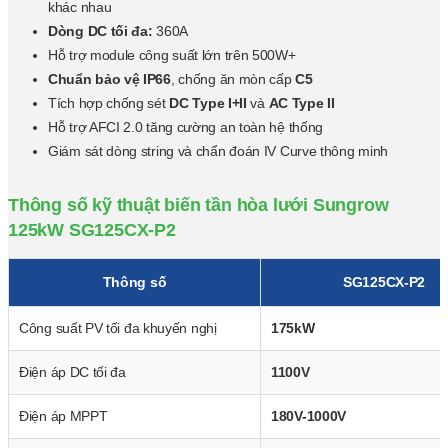
khác nhau
Dòng DC tối đa:
360A
Hỗ trợ module công suất lớn trên 500W+
Chuẩn bảo vệ IP66
, chống ăn mòn cấp
C5
Tích hợp chống sét
DC Type I+II
và
AC Type II
Hỗ trợ AFCI 2.0 tăng cường an toàn hệ thống
Giám sát dòng string và chẩn đoán IV Curve thông minh
Thông số kỹ thuật biến tần hòa lưới Sungrow
125kW SG125CX-P2
Thông số
SG125CX-P2
Công suất PV tối đa khuyến nghị
175kW
Điện áp DC tối đa
1100V
Điện áp MPPT
180V-1000V