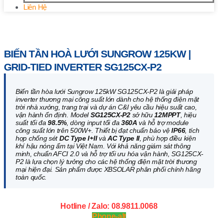
Liên Hệ
Trang chủ
/
Biến Tần Hòa Lưới
/ Biến tần hoà lưới Sungrow
125kW | Grid-tied Inverter SG125CX-P2
BIẾN TẦN HOÀ LƯỚI SUNGROW 125KW |
GRID-TIED INVERTER SG125CX-P2
Biến tần hòa lưới Sungrow 125kW SG125CX-P2 là giải pháp
inverter thương mại công suất lớn dành cho hệ thống điện mặt
trời nhà xưởng, trang trại và dự án C&I yêu cầu hiệu suất cao,
vận hành ổn định. Model
SG125CX-P2
sở hữu
12MPPT
, hiệu
suất tối đa
98.5%
, dòng input tối đa
360A
và hỗ trợ module
công suất lớn trên 500W+. Thiết bị đạt chuẩn bảo vệ
IP66
, tích
hợp chống sét
DC Type I+II
và
AC Type II
, phù hợp điều kiện
khí hậu nóng ẩm tại Việt Nam. Với khả năng giám sát thông
minh, chuẩn AFCI 2.0 và hỗ trợ tối ưu hóa vận hành, SG125CX-
P2 là lựa chọn lý tưởng cho các hệ thống điện mặt trời thương
mại hiện đại. Sản phẩm được XBSOLAR phân phối chính hãng
toàn quốc.
Hotline / Zalo: 08.9811.0068
Phone-alt