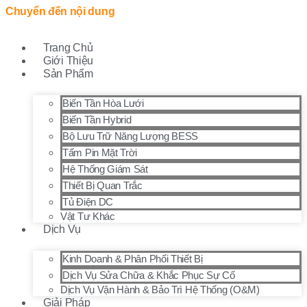
Chuyển đến nội dung
Trang Chủ
Giới Thiệu
Sản Phẩm
Biến Tần Hòa Lưới
Biến Tần Hybrid
Bộ Lưu Trữ Năng Lượng BESS
Tấm Pin Mặt Trời
Hệ Thống Giám Sát
Thiết Bị Quan Trắc
Tủ Điện DC
Vật Tư Khác
Dịch Vụ
Kinh Doanh & Phân Phối Thiết Bị
Dịch Vụ Sửa Chữa & Khắc Phục Sự Cố
Dịch Vụ Vận Hành & Bảo Trì Hệ Thống (O&M)
Giải Pháp