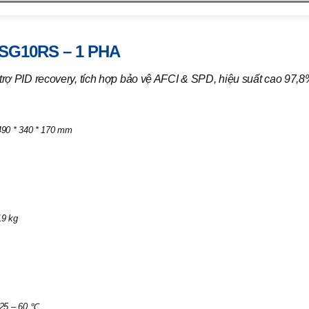
10kW | SG10RS – 1 Pha
SG10RS – 1 PHA
ợ PID recovery, tích hợp bảo vệ AFCI & SPD, hiệu suất cao 97,8%
490 * 340 * 170 mm
19 kg
-25 – 60 ℃