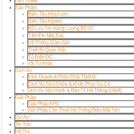
Giới Thiệu
Sản Phẩm
Biến Tần Hòa Lưới
Biến Tần Hybrid
Bộ Lưu Trữ Năng Lượng BESS
Tấm Pin Mặt Trời
Hệ Thống Giám Sát
Thiết Bị Quan Trắc
Tủ Điện DC
Vật Tư Khác
Dịch Vụ
Kinh Doanh & Phân Phối Thiết Bị
Dịch Vụ Sửa Chữa & Khắc Phục Sự Cố
Dịch Vụ Vận Hành & Bảo Trì Hệ Thống (O&M)
Giải Pháp
Giải Pháp EPC
Giải Pháp Cho Thuê Hệ Thống Điện Mặt Trời
Dự Án
Tin Tức
Hỗ Trợ