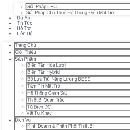
Giải Pháp EPC
Giải Pháp Cho Thuê Hệ Thống Điện Mặt Trời
Dự Án
Tin Tức
Hỗ Trợ
Liên Hệ
Trang Chủ
Giới Thiệu
Sản Phẩm
Biến Tần Hòa Lưới
Biến Tần Hybrid
Bộ Lưu Trữ Năng Lượng BESS
Tấm Pin Mặt Trời
Hệ Thống Giám Sát
Thiết Bị Quan Trắc
Tủ Điện DC
Vật Tư Khác
Dịch Vụ
Kinh Doanh & Phân Phối Thiết Bị