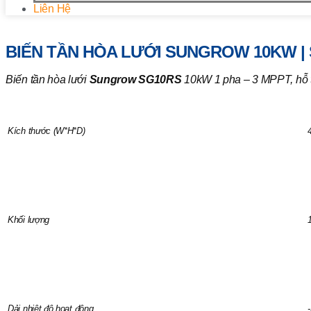
Liên Hệ
Trang chủ
/
Biến Tần Hòa Lưới
/ Biến tần hòa lưới Sungrow 
BIẾN TẦN HÒA LƯỚI SUNGROW 10KW | 
Biến tần hòa lưới
Sungrow SG10RS
10kW 1 pha – 3 MPPT, hỗ tr
Kích thước (W*H*D)
Khối lượng
Dải nhiệt độ hoạt động