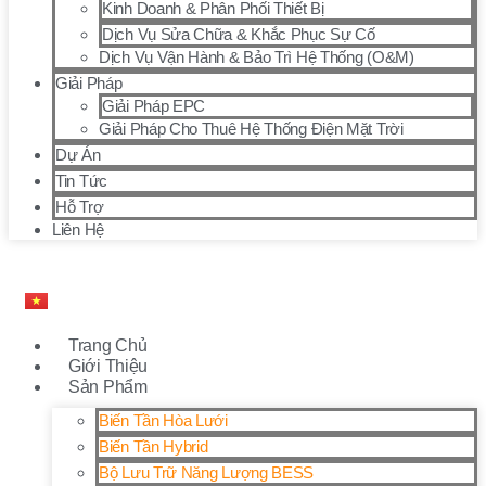
Kinh Doanh & Phân Phối Thiết Bị
Dịch Vụ Sửa Chữa & Khắc Phục Sự Cố
Dịch Vụ Vận Hành & Bảo Trì Hệ Thống (O&M)
Giải Pháp
Giải Pháp EPC
Giải Pháp Cho Thuê Hệ Thống Điện Mặt Trời
Dự Án
Tin Tức
Hỗ Trợ
Liên Hệ
Trang Chủ
Giới Thiệu
Sản Phẩm
Biến Tần Hòa Lưới
Biến Tần Hybrid
Bộ Lưu Trữ Năng Lượng BESS