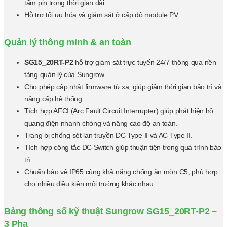
tấm pin trong thời gian dài.
Hỗ trợ tối ưu hóa và giám sát ở cấp độ module PV.
Quản lý thông minh & an toàn
SG15_20RT-P2
hỗ trợ giám sát trực tuyến 24/7 thông qua nền
tảng quản lý của Sungrow.
Cho phép cập nhật firmware từ xa, giúp giảm thời gian bảo trì và
nâng cấp hệ thống.
Tích hợp AFCI (Arc Fault Circuit Interrupter) giúp phát hiện hồ
quang điện nhanh chóng và nâng cao độ an toàn.
Trang bị chống sét lan truyền DC Type II và AC Type II.
Tích hợp công tắc DC Switch giúp thuận tiện trong quá trình bảo
trì.
Chuẩn bảo vệ IP65 cùng khả năng chống ăn mòn C5, phù hợp
cho nhiều điều kiện môi trường khác nhau.
Bảng thông số kỹ thuật Sungrow SG15_20RT-P2 –
3 Pha