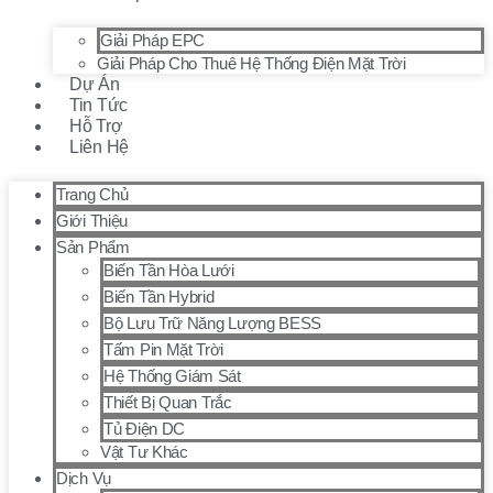
Giải Pháp EPC
Giải Pháp Cho Thuê Hệ Thống Điện Mặt Trời
Dự Án
Tin Tức
Hỗ Trợ
Liên Hệ
Trang Chủ
Giới Thiệu
Sản Phẩm
Biến Tần Hòa Lưới
Biến Tần Hybrid
Bộ Lưu Trữ Năng Lượng BESS
Tấm Pin Mặt Trời
Hệ Thống Giám Sát
Thiết Bị Quan Trắc
Tủ Điện DC
Vật Tư Khác
Dịch Vụ