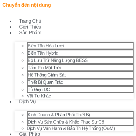
Chuyển đến nội dung
Trang Chủ
Giới Thiệu
Sản Phẩm
Biến Tần Hòa Lưới
Biến Tần Hybrid
Bộ Lưu Trữ Năng Lượng BESS
Tấm Pin Mặt Trời
Hệ Thống Giám Sát
Thiết Bị Quan Trắc
Tủ Điện DC
Vật Tư Khác
Dịch Vụ
Kinh Doanh & Phân Phối Thiết Bị
Dịch Vụ Sửa Chữa & Khắc Phục Sự Cố
Dịch Vụ Vận Hành & Bảo Trì Hệ Thống (O&M)
Giải Pháp