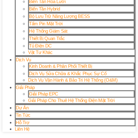
Biến Tần Hòa Lưới
Biến Tần Hybrid
Bộ Lưu Trữ Năng Lượng BESS
Tấm Pin Mặt Trời
Hệ Thống Giám Sát
Thiết Bị Quan Trắc
Tủ Điện DC
Vật Tư Khác
Dịch Vụ
Kinh Doanh & Phân Phối Thiết Bị
Dịch Vụ Sửa Chữa & Khắc Phục Sự Cố
Dịch Vụ Vận Hành & Bảo Trì Hệ Thống (O&M)
Giải Pháp
Giải Pháp EPC
Giải Pháp Cho Thuê Hệ Thống Điện Mặt Trời
Dự Án
Tin Tức
Hỗ Trợ
Liên Hệ