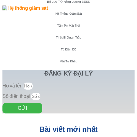
Bộ Lưu Trữ Năng Lượng BESS
Hệ Thống Giám Sát
Tấm Pin Mặt Trời
Thiết Bị Quan Trắc
Tủ Điện DC
Vật Tư Khác
ĐĂNG KÝ ĐẠI LÝ
Họ và tên
Số điện thoại
GỬI
Bài viết mới nhất