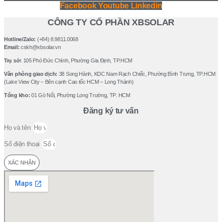
Facebook
Youtube
Linkedin
CÔNG TY CỔ PHẦN XBSOLAR
Hotline/Zalo:
(+84) 8.9811.0068
Email:
cskh@xbsolar.vn
Trụ sở:
105 Phó Ðức Chính, Phường Gia Ðịnh, TP.HCM
Văn phòng giao dịch:
38 Song Hành, KDC Nam Rạch Chiếc, Phường Bình Trưng, TP.HCM
(Lake View City – Bên cạnh Cao tốc HCM – Long Thành)
Tổng kho:
01 Gò Nổi, Phường Long Trường, TP. HCM
Đăng ký tư vấn
Họ và tên
Số điện thoại
XÁC NHẬN