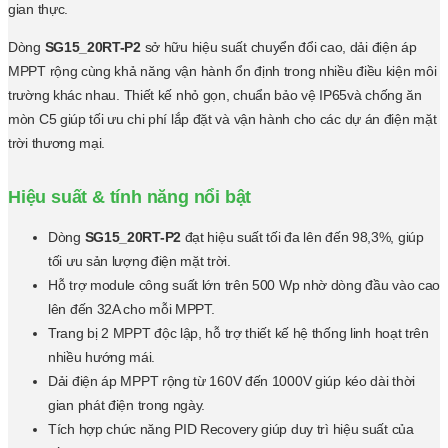
gian thực.
Dòng
SG15_20RT-P2
sở hữu hiệu suất chuyển đổi cao, dải điện áp
MPPT rộng cùng khả năng vận hành ổn định trong nhiều điều kiện môi
trường khác nhau. Thiết kế nhỏ gọn, chuẩn bảo vệ IP65và chống ăn
mòn C5 giúp tối ưu chi phí lắp đặt và vận hành cho các dự án điện mặt
trời thương mại.
Hiệu suất & tính năng nổi bật
Dòng
SG15_20RT-P2
đạt hiệu suất tối đa lên đến 98,3%, giúp
tối ưu sản lượng điện mặt trời.
Hỗ trợ module công suất lớn trên 500 Wp nhờ dòng đầu vào cao
lên đến 32A cho mỗi MPPT.
Trang bị 2 MPPT độc lập, hỗ trợ thiết kế hệ thống linh hoạt trên
nhiều hướng mái.
Dải điện áp MPPT rộng từ 160V đến 1000V giúp kéo dài thời
gian phát điện trong ngày.
Tích hợp chức năng PID Recovery giúp duy trì hiệu suất của