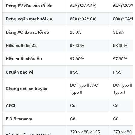
Dòng PV đầu vào tối đa
64A (32A/32A)
64A (32A/3
Dòng ngắn mạch tối đa
80A (40A/40A)
80A (40A/4
Dòng AC đầu ra tối đa
25.0A
31.9A
Hiệu suất tối đa
98.30%
98.30%
Hiệu suất châu Âu
97.90%
97.90%
Chuẩn bảo vệ
IP65
IP65
DC Type II / AC
DC Type II 
Chống sét lan truyền
Type II
Type II
AFCI
Có
Có
PID Recovery
Có
Có
370 × 480 × 195
370 × 480 ×