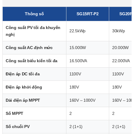
Thông số
SG15RT-P2
SG20R
Công suất PV tối đa khuyến
22.5kWp
30kWp
nghị
Công suất AC định mức
15.000W
20.000W
Công suất biểu kiến tối đa
16.500VA
22.000VA
Điện áp DC tối đa
1100V
1100V
Điện áp khởi động
180V
180V
Dải điện áp MPPT
160V – 1000V
160V – 100
Số MPPT
2
2
Số chuỗi PV
2 (1+1)
2 (1+1)