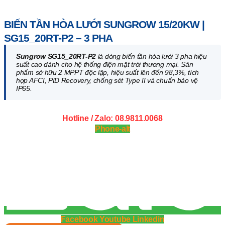
Trang chủ
/
Biến Tần Hòa Lưới
/ Biến tần hòa lưới Sungrow
15/20kW | SG15_20RT-P2 – 3 Pha
BIẾN TẦN HÒA LƯỚI SUNGROW 15/20KW |
SG15_20RT-P2 – 3 PHA
Sungrow SG15_20RT-P2
là dòng biến tần hòa lưới 3 pha hiệu
suất cao dành cho hệ thống điện mặt trời thương mại. Sản
phẩm sở hữu 2 MPPT độc lập, hiệu suất lên đến 98,3%, tích
hợp AFCI, PID Recovery, chống sét Type II và chuẩn bảo vệ
IP65.
Hotline / Zalo: 08.9811.0068
Phone-alt
Facebook
Youtube
Linkedin