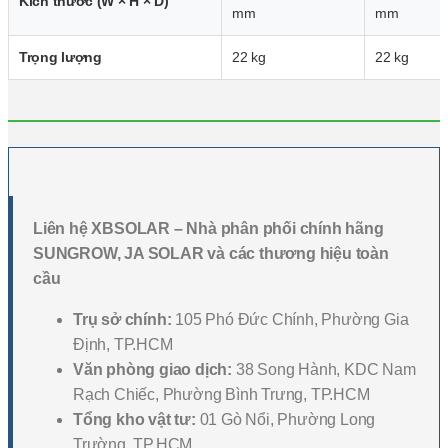
Kích thước (W × H × D)
mm
mm
Trọng lượng
22 kg
22 kg
Liên hệ XBSOLAR – Nhà phân phối chính hãng
SUNGROW, JA SOLAR và các thương hiệu toàn
cầu
Trụ sở chính:
105 Phó Đức Chính, Phường Gia
Định, TP.HCM
Văn phòng giao dịch:
38 Song Hành, KDC Nam
Rạch Chiếc, Phường Bình Trưng, TP.HCM
Tổng kho vật tư:
01 Gò Nổi, Phường Long
Trường, TP.HCM