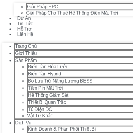
Giải Pháp EPC
Giải Pháp Cho Thuê Hệ Thống Điện Mặt Trời
Dự Án
Tin Tức
Hỗ Trợ
Liên Hệ
Trang Chủ
Giới Thiệu
Sản Phẩm
Biến Tần Hòa Lưới
Biến Tần Hybrid
Bộ Lưu Trữ Năng Lượng BESS
Tấm Pin Mặt Trời
Hệ Thống Giám Sát
Thiết Bị Quan Trắc
Tủ Điện DC
Vật Tư Khác
Dịch Vụ
Kinh Doanh & Phân Phối Thiết Bị