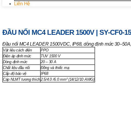
Liên Hệ
Trang chủ
/
Vật tư khác
/ Đầu nối MC4 LEADER 1500V | SY-C
ĐẦU NỐI MC4 LEADER 1500V | SY-CF0-1
Đầu nối MC4 LEADER 1500VDC, IP68, dòng định mức 30–50A, kết
Vật liệu cách điện
PPO
Điện áp định mức
TUV 1500 V
Dòng định mức
20 – 30 A
Chất liệu đầu nối
Đồng và thiếc mạ
Cấp độ bảo vệ
IP68
Cáp NLMT tương thích
2.5/4.0 /6.0 mm² (14/12/10 AWG)