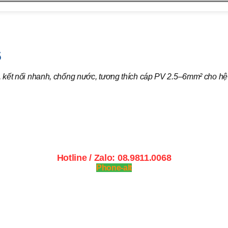
F0-15
5
 nối nhanh, chống nước, tương thích cáp PV 2.5–6mm² cho hệ t
Hotline / Zalo: 08.9811.0068
Phone-alt