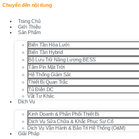
Chuyển đến nội dung
Trang Chủ
Giới Thiệu
Sản Phẩm
Biến Tần Hòa Lưới
Biến Tần Hybrid
Bộ Lưu Trữ Năng Lượng BESS
Tấm Pin Mặt Trời
Hệ Thống Giám Sát
Thiết Bị Quan Trắc
Tủ Điện DC
Vật Tư Khác
Dịch Vụ
Kinh Doanh & Phân Phối Thiết Bị
Dịch Vụ Sửa Chữa & Khắc Phục Sự Cố
Dịch Vụ Vận Hành & Bảo Trì Hệ Thống (O&M)
Giải Pháp