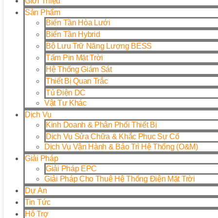
Giới Thiệu
Sản Phẩm
Biến Tần Hòa Lưới
Biến Tần Hybrid
Bộ Lưu Trữ Năng Lượng BESS
Tấm Pin Mặt Trời
Hệ Thống Giám Sát
Thiết Bị Quan Trắc
Tủ Điện DC
Vật Tư Khác
Dịch Vụ
Kinh Doanh & Phân Phối Thiết Bị
Dịch Vụ Sửa Chữa & Khắc Phục Sự Cố
Dịch Vụ Vận Hành & Bảo Trì Hệ Thống (O&M)
Giải Pháp
Giải Pháp EPC
Giải Pháp Cho Thuê Hệ Thống Điện Mặt Trời
Dự Án
Tin Tức
Hỗ Trợ