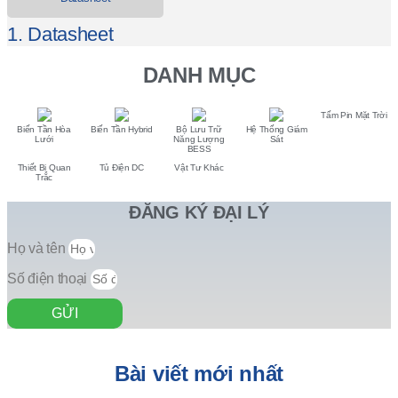
1. Datasheet
DANH MỤC
Tấm Pin Mặt Trời
Biến Tần Hòa
Biến Tần Hybrid
Bộ Lưu Trữ
Hệ Thống Giám
Lưới
Năng Lượng
Sát
BESS
Thiết Bị Quan
Tủ Điện DC
Vật Tư Khác
Trắc
ĐĂNG KÝ ĐẠI LÝ
Họ và tên
Số điện thoại
GỬI
Bài viết mới nhất