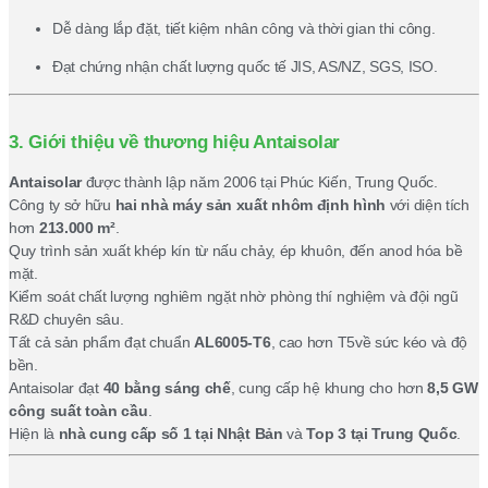
Dễ dàng lắp đặt, tiết kiệm nhân công và thời gian thi công.
Đạt chứng nhận chất lượng quốc tế JIS, AS/NZ, SGS, ISO.
3. Giới thiệu về thương hiệu Antaisolar
Antaisolar
được thành lập năm 2006 tại Phúc Kiến, Trung Quốc.
Công ty sở hữu
hai nhà máy sản xuất nhôm định hình
với diện tích
hơn
213.000 m²
.
Quy trình sản xuất khép kín từ nấu chảy, ép khuôn, đến anod hóa bề
mặt.
Kiểm soát chất lượng nghiêm ngặt nhờ phòng thí nghiệm và đội ngũ
R&D chuyên sâu.
Tất cả sản phẩm đạt chuẩn
AL6005-T6
, cao hơn T5về sức kéo và độ
bền.
Antaisolar đạt
40 bằng sáng chế
, cung cấp hệ khung cho hơn
8,5 GW
công suất toàn cầu
.
Hiện là
nhà cung cấp số 1 tại Nhật Bản
và
Top 3 tại Trung Quốc
.