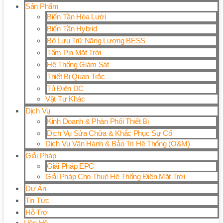
Sản Phẩm
Biến Tần Hòa Lưới
Biến Tần Hybrid
Bộ Lưu Trữ Năng Lượng BESS
Tấm Pin Mặt Trời
Hệ Thống Giám Sát
Thiết Bị Quan Trắc
Tủ Điện DC
Vật Tư Khác
Dịch Vụ
Kinh Doanh & Phân Phối Thiết Bị
Dịch Vụ Sửa Chữa & Khắc Phục Sự Cố
Dịch Vụ Vận Hành & Bảo Trì Hệ Thống (O&M)
Giải Pháp
Giải Pháp EPC
Giải Pháp Cho Thuê Hệ Thống Điện Mặt Trời
Dự Án
Tin Tức
Hỗ Trợ
Liên Hệ