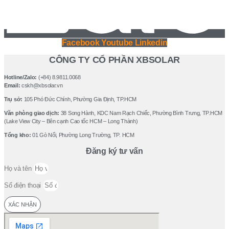
Facebook
Youtube
Linkedin
CÔNG TY CỔ PHẦN XBSOLAR
Hotline/Zalo:
(+84) 8.9811.0068
Email:
cskh@xbsolar.vn
Trụ sở:
105 Phó Ðức Chính, Phường Gia Ðịnh, TP.HCM
Văn phòng giao dịch:
38 Song Hành, KDC Nam Rạch Chiếc, Phường Bình Trưng, TP.HCM
(Lake View City – Bên cạnh Cao tốc HCM – Long Thành)
Tổng kho:
01 Gò Nổi, Phường Long Trường, TP. HCM
Đăng ký tư vấn
Họ và tên
Số điện thoại
XÁC NHẬN