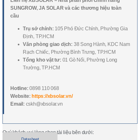
Liên hệ XBSOLAR – Nhà phân phối chính hãng
SUNGROW, JA SOLAR và các thương hiệu toàn
cầu
Trụ sở chính:
105 Phó Đức Chính, Phường Gia
Định, TP.HCM
Văn phòng giao dịch:
38 Song Hành, KDC Nam
Rạch Chiếc, Phường Bình Trưng, TP.HCM
Tổng kho vật tư:
01 Gò Nổi, Phường Long
Trường, TP.HCM
Hotline:
0898 110 068
Website:
https://xbsolar.vn/
Email:
cskh@xbsolar.vn
Quý khách vui lòng chọn tài liệu bên dưới:
Datasheet