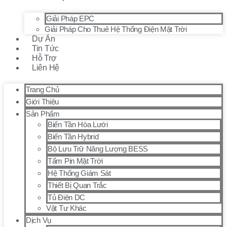
Giải Pháp EPC
Giải Pháp Cho Thuê Hệ Thống Điện Mặt Trời
Dự Án
Tin Tức
Hỗ Trợ
Liên Hệ
Trang Chủ
Giới Thiệu
Sản Phẩm
Biến Tần Hòa Lưới
Biến Tần Hybrid
Bộ Lưu Trữ Năng Lượng BESS
Tấm Pin Mặt Trời
Hệ Thống Giám Sát
Thiết Bị Quan Trắc
Tủ Điện DC
Vật Tư Khác
Dịch Vụ