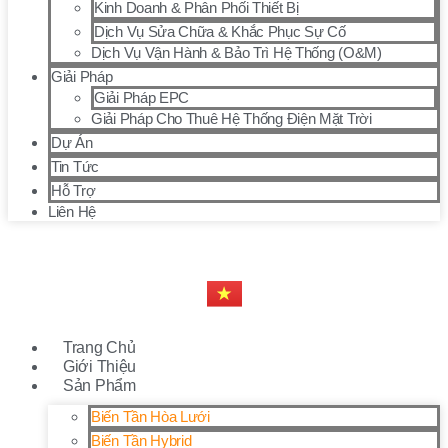
Kinh Doanh & Phân Phối Thiết Bị
Dịch Vụ Sửa Chữa & Khắc Phục Sự Cố
Dịch Vụ Vận Hành & Bảo Trì Hệ Thống (O&M)
Giải Pháp
Giải Pháp EPC
Giải Pháp Cho Thuê Hệ Thống Điện Mặt Trời
Dự Án
Tin Tức
Hỗ Trợ
Liên Hệ
Trang Chủ
Giới Thiệu
Sản Phẩm
Biến Tần Hòa Lưới
Biến Tần Hybrid