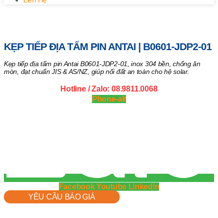
Trang chủ
/
Vật tư khác
/ Kẹp tiếp địa tấm pin Antai | B0601-
JDP2-01
KẸP TIẾP ĐỊA TẤM PIN ANTAI | B0601-JDP2-01
Kẹp tiếp địa tấm pin Antai B0601-JDP2-01, inox 304 bền, chống ăn
mòn, đạt chuẩn JIS & AS/NZ, giúp nối đất an toàn cho hệ solar.
Hotline / Zalo: 08.9811.0068
Phone-alt
Facebook
Youtube
Linkedin
YÊU CẦU BÁO GIÁ