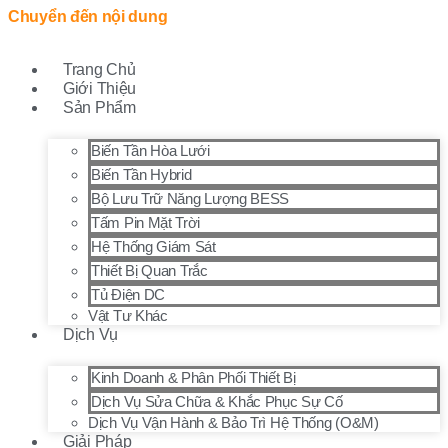
Chuyển đến nội dung
Trang Chủ
Giới Thiệu
Sản Phẩm
Biến Tần Hòa Lưới
Biến Tần Hybrid
Bộ Lưu Trữ Năng Lượng BESS
Tấm Pin Mặt Trời
Hệ Thống Giám Sát
Thiết Bị Quan Trắc
Tủ Điện DC
Vật Tư Khác
Dịch Vụ
Kinh Doanh & Phân Phối Thiết Bị
Dịch Vụ Sửa Chữa & Khắc Phục Sự Cố
Dịch Vụ Vận Hành & Bảo Trì Hệ Thống (O&M)
Giải Pháp