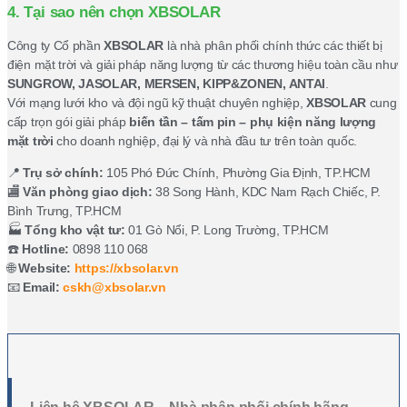
4. Tại sao nên chọn XBSOLAR
Công ty Cổ phần
XBSOLAR
là nhà phân phối chính thức các thiết bị
điện mặt trời và giải pháp năng lượng từ các thương hiệu toàn cầu như
SUNGROW, JASOLAR, MERSEN, KIPP&ZONEN, ANTAI
.
Với mạng lưới kho và đội ngũ kỹ thuật chuyên nghiệp,
XBSOLAR
cung
cấp trọn gói giải pháp
biến tần – tấm pin – phụ kiện năng lượng
mặt trời
cho doanh nghiệp, đại lý và nhà đầu tư trên toàn quốc.
📍
Trụ sở chính:
105 Phó Đức Chính, Phường Gia Định, TP.HCM
🏬
Văn phòng giao dịch:
38 Song Hành, KDC Nam Rạch Chiếc, P.
Bình Trưng, TP.HCM
🏭
Tổng kho vật tư:
01 Gò Nổi, P. Long Trường, TP.HCM
☎️
Hotline:
0898 110 068
🌐
Website:
https://xbsolar.vn
📧
Email:
cskh@xbsolar.vn