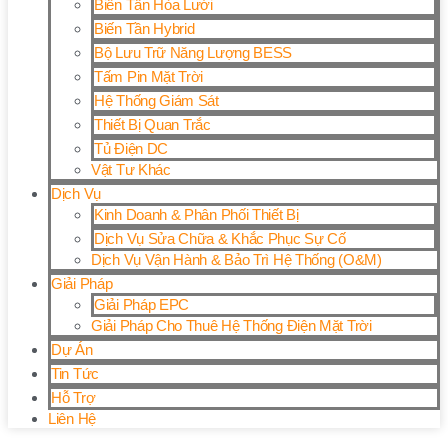
Biến Tần Hòa Lưới
Biến Tần Hybrid
Bộ Lưu Trữ Năng Lượng BESS
Tấm Pin Mặt Trời
Hệ Thống Giám Sát
Thiết Bị Quan Trắc
Tủ Điện DC
Vật Tư Khác
Dịch Vụ
Kinh Doanh & Phân Phối Thiết Bị
Dịch Vụ Sửa Chữa & Khắc Phục Sự Cố
Dịch Vụ Vận Hành & Bảo Trì Hệ Thống (O&M)
Giải Pháp
Giải Pháp EPC
Giải Pháp Cho Thuê Hệ Thống Điện Mặt Trời
Dự Án
Tin Tức
Hỗ Trợ
Liên Hệ