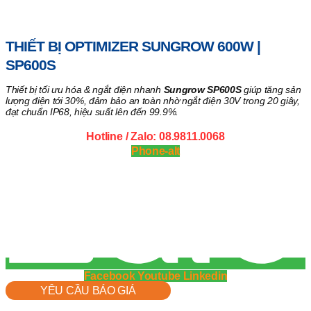
Trang chủ
/
Hệ thống giám sát
/ Thiết bị Optimizer Sungrow
600W | SP600S
THIẾT BỊ OPTIMIZER SUNGROW 600W |
SP600S
Thiết bị tối ưu hóa & ngắt điện nhanh
Sungrow SP600S
giúp tăng sản
lượng điện tới 30%, đảm bảo an toàn nhờ ngắt điện 30V trong 20 giây,
đạt chuẩn IP68, hiệu suất lên đến 99.9%.
Hotline / Zalo: 08.9811.0068
Phone-alt
Facebook
Youtube
Linkedin
YÊU CẦU BÁO GIÁ