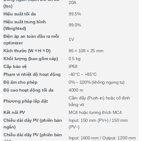
20A
(Isc)
Hiệu suất tối đa
99.5%
Hiệu suất trung bình
99.0%
(Weighted)
Điện áp an toàn đầu ra mỗi
1V
optimizer
Kích thước (W × H × D)
86 × 108 × 25 mm
Khối lượng (bao gồm cáp)
0.5 kg
Cấp bảo vệ
IP68
Phạm vi nhiệt độ hoạt động
-40°C ~ +85°C
Độ ẩm cho phép
0% – 100% (không ngưng tụ)
Độ cao hoạt động tối đa
4000 m
Cắm đẩy (Push-in) hoặc cố định
Phương pháp lắp đặt
bằng vít
Kết nối PV
MC4 hoặc tương thích MC4
Chiều dài dây PV (phiên bản
Input: 150 mm (PV+) / 150 mm
ngắn)
(PV−)
Chiều dài dây PV (phiên bản
Input: 1600 mm / Output: 1200 mm