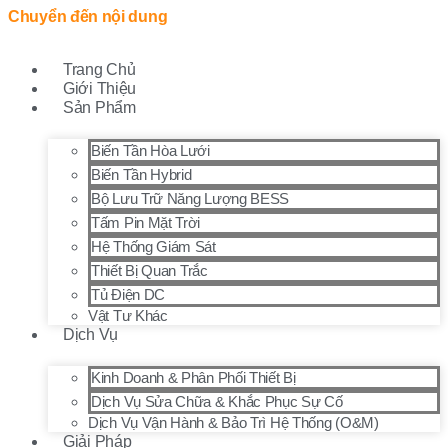
Chuyển đến nội dung
Trang Chủ
Giới Thiệu
Sản Phẩm
Biến Tần Hòa Lưới
Biến Tần Hybrid
Bộ Lưu Trữ Năng Lượng BESS
Tấm Pin Mặt Trời
Hệ Thống Giám Sát
Thiết Bị Quan Trắc
Tủ Điện DC
Vật Tư Khác
Dịch Vụ
Kinh Doanh & Phân Phối Thiết Bị
Dịch Vụ Sửa Chữa & Khắc Phục Sự Cố
Dịch Vụ Vận Hành & Bảo Trì Hệ Thống (O&M)
Giải Pháp