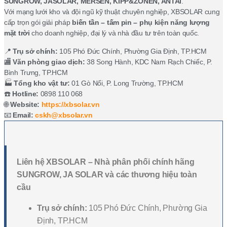
SUNGROW, JASOLAR, MERSEN, KIPP&ZONEN, ANTAI
.
Với mạng lưới kho và đội ngũ kỹ thuật chuyên nghiệp, XBSOLAR cung
cấp trọn gói giải pháp
biến tần – tấm pin – phụ kiện năng lượng
mặt trời
cho doanh nghiệp, đại lý và nhà đầu tư trên toàn quốc.
📍
Trụ sở chính:
105 Phó Đức Chính, Phường Gia Định, TP.HCM
🏬
Văn phòng giao dịch:
38 Song Hành, KDC Nam Rạch Chiếc, P.
Bình Trưng, TP.HCM
🏭
Tổng kho vật tư:
01 Gò Nổi, P. Long Trường, TP.HCM
☎️
Hotline:
0898 110 068
🌐
Website:
https://xbsolar.vn
📧
Email:
cskh@xbsolar.vn
Liên hệ XBSOLAR – Nhà phân phối chính hãng
SUNGROW, JA SOLAR và các thương hiệu toàn
cầu
Trụ sở chính:
105 Phó Đức Chính, Phường Gia
Định, TP.HCM