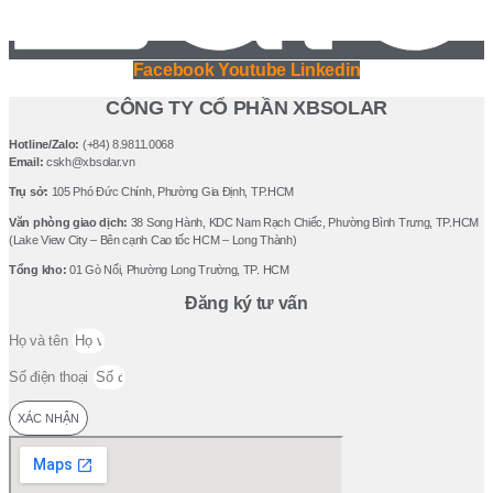
Facebook
Youtube
Linkedin
CÔNG TY CỔ PHẦN XBSOLAR
Hotline/Zalo:
(+84) 8.9811.0068
Email:
cskh@xbsolar.vn
Trụ sở:
105 Phó Ðức Chính, Phường Gia Ðịnh, TP.HCM
Văn phòng giao dịch:
38 Song Hành, KDC Nam Rạch Chiếc, Phường Bình Trưng, TP.HCM
(Lake View City – Bên cạnh Cao tốc HCM – Long Thành)
Tổng kho:
01 Gò Nổi, Phường Long Trường, TP. HCM
Đăng ký tư vấn
Họ và tên
Số điện thoại
XÁC NHẬN