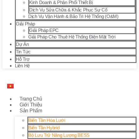
Kinh Doanh & Phân Phối Thiết Bị
Dịch Vụ Sửa Chữa & Khắc Phục Sự Cố
Dịch Vụ Vận Hành & Bảo Trì Hệ Thống (O&M)
Giải Pháp
Giải Pháp EPC
Giải Pháp Cho Thuê Hệ Thống Điện Mặt Trời
Dự Án
Tin Tức
Hỗ Trợ
Liên Hệ
Trang Chủ
Giới Thiệu
Sản Phẩm
Biến Tần Hòa Lưới
Biến Tần Hybrid
Bộ Lưu Trữ Năng Lượng BESS