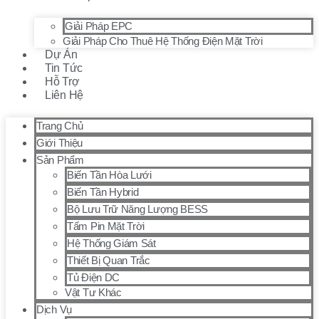
Giải Pháp EPC
Giải Pháp Cho Thuê Hệ Thống Điện Mặt Trời
Dự Án
Tin Tức
Hỗ Trợ
Liên Hệ
Trang Chủ
Giới Thiệu
Sản Phẩm
Biến Tần Hòa Lưới
Biến Tần Hybrid
Bộ Lưu Trữ Năng Lượng BESS
Tấm Pin Mặt Trời
Hệ Thống Giám Sát
Thiết Bị Quan Trắc
Tủ Điện DC
Vật Tư Khác
Dịch Vụ