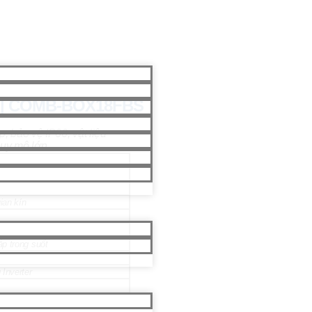
T | COMB-BOX18FBS
 bảo vệ IP66, vật liệu
quy mô lớn.
ian kín
ắp trong suốt
 Inverter