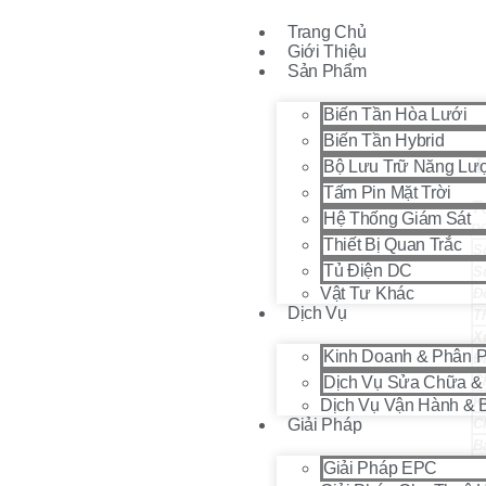
Trang Chủ
Giới Thiệu
Sản Phẩm
Biến Tần Hòa Lưới
Trang chủ
/
Tủ điện DC
/ Tủ Điện DC Solar Mersen 18 in 18
Biến Tần Hybrid
T
Bộ Lưu Trữ Năng L
Tấm Pin Mặt Trời
T
Hệ Thống Giám Sát
po
Thiết Bị Quan Trắc
S
Tủ Điện DC
S
Vật Tư Khác
Đ
Dịch Vụ
T
X
Kinh Doanh & Phân Ph
Đ
Ch
Dịch Vụ Sửa Chữa &
K
Dịch Vụ Vận Hành & 
Giải Pháp
C
B
Giải Pháp EPC