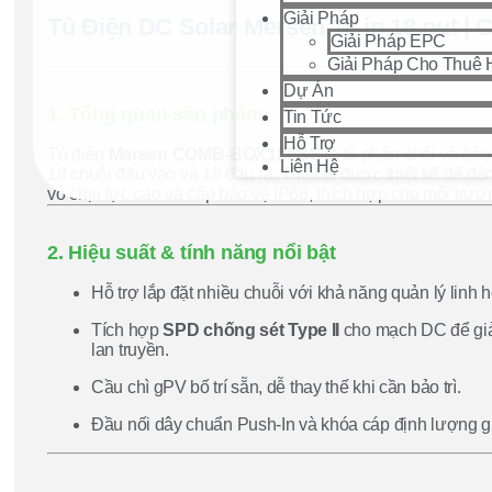
Giải Pháp
Tủ Điện DC Solar Mersen 18 in 18 out
Giải Pháp EPC
Giải Pháp Cho Thuê 
Dự Án
1. Tổng quan sản phẩm
Tin Tức
Hỗ Trợ
Tủ điện
Mersen COMB-BOX18FBS
là tủ phân phối và bảo
Liên Hệ
18 chuỗi đầu vào và 18 đầu ra. Thiết bị được thiết kế để đảm 
vỏ chịu lực cao và cấp bảo vệ IP66, thích hợp cho môi trườn
2. Hiệu suất & tính năng nổi bật
Hỗ trợ lắp đặt nhiều chuỗi với khả năng quản lý linh h
Tích hợp
SPD chống sét Type II
cho mạch DC để giả
lan truyền.
Cầu chì gPV bố trí sẵn, dễ thay thế khi cần bảo trì.
Đầu nối dây chuẩn Push-In và khóa cáp định lượng giú