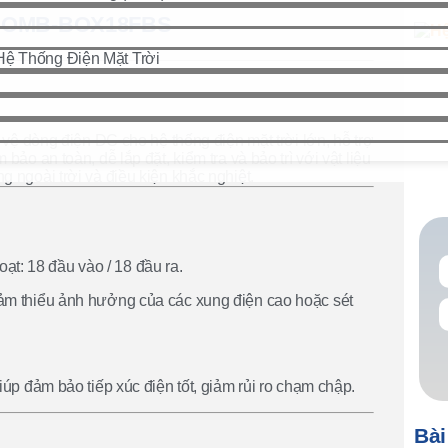
 | COMB-BOX18FBS
Hệ Thống Điện Mặt Trời
 vệ dòng điện DC cho hệ thống điện mặt trời lớn, hỗ trợ
bảo an toàn, dễ lắp đặt, kiểm tra và bảo trì với vật liệu
g ngoài trời và điều kiện khắc nghiệt.
oạt: 18 đầu vào / 18 đầu ra.
m thiểu ảnh hưởng của các xung điện cao hoặc sét
p đảm bảo tiếp xúc điện tốt, giảm rủi ro chạm chập.
Bài