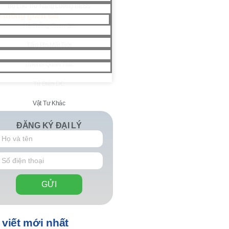
Bộ Lưu Trữ Năng Lượng BESS
Hệ Thống Giám Sát
Tấm Pin Mặt Trời
Thiết Bị Quan Trắc
Tủ Điện DC
Vật Tư Khác
ĐĂNG KÝ ĐẠI LÝ
GỬI
 viết mới nhất