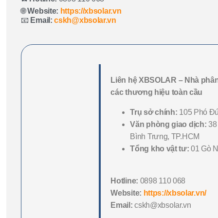
🌐
Website:
https://xbsolar.vn
📧
Email:
cskh@xbsolar.vn
Liên hệ XBSOLAR – Nhà phâ
các thương hiệu toàn cầu
Trụ sở chính:
105 Phó Đứ
Văn phòng giao dịch:
38
Bình Trưng, TP.HCM
Tổng kho vật tư:
01 Gò N
Hotline:
0898 110 068
Website:
https://xbsolar.vn/
Email:
cskh@xbsolar.vn