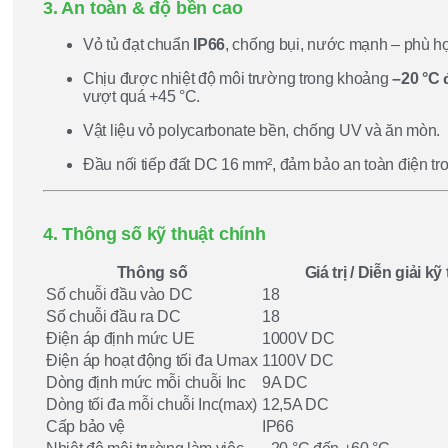
3. An toàn & độ bền cao
Vỏ tủ đạt chuẩn
IP66
, chống bụi, nước mạnh – phù hợp
Chịu được nhiệt độ môi trường trong khoảng
–20 °C 
vượt quá +45 °C.
Vật liệu vỏ polycarbonate bền, chống UV và ăn mòn.
Đầu nối tiếp đất DC 16 mm², đảm bảo an toàn điện tro
4. Thông số kỹ thuật chính
Thông số
Giá trị / Diễn giải kỹ
Số chuỗi đầu vào DC
18
Số chuỗi đầu ra DC
18
Điện áp định mức UE
1000V DC
Điện áp hoạt động tối đa Umax
1100V DC
Dòng định mức mỗi chuỗi Inc
9A DC
Dòng tối đa mỗi chuỗi Inc(max)
12,5A DC
Cấp bảo vệ
IP66