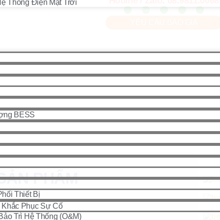
Hotline / Zalo: 08.9811.0068
ệ Thống Điện Mặt Trời
YÊU CẦU BÁO GIÁ
ượng BESS
 SẢN PHẨM
hối Thiết Bị
 Khắc Phục Sự Cố
Bảo Trì Hệ Thống (O&M)