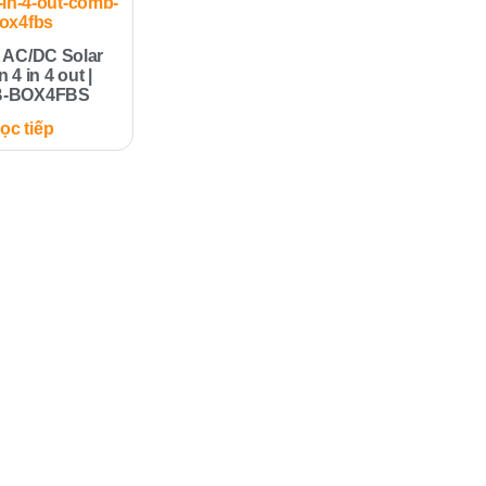
 AC/DC Solar
 4 in 4 out |
-BOX4FBS
ọc tiếp