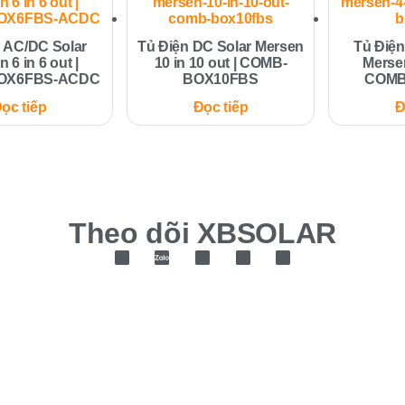
n AC/DC Solar
Tủ Điện DC Solar Mersen
Tủ Điện
 6 in 6 out |
10 in 10 out | COMB-
Mersen
OX6FBS-ACDC
BOX10FBS
COMB
ọc tiếp
Đọc tiếp
Đ
Theo dõi XBSOLAR