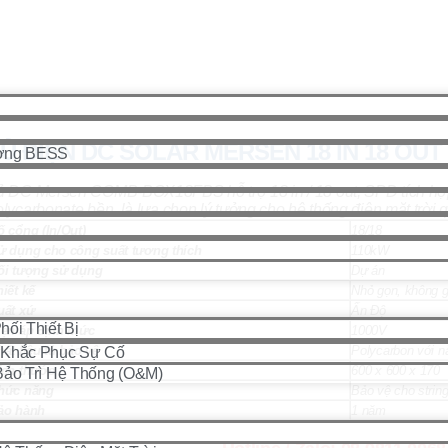
 out | COMB-BOX18FBS
Ủ ĐIỆN DC SOLAR MERSEN 18 IN 18 OU
ượng BESS
ủ DC Mersen COMB-BOX18FBS hỗ trợ 18 in / 18 out, SPD tích hợp,
lycarbonate bền, là lựa chọn lý tưởng cho hệ thống điện mặt trời 
ố cổng (In/Out)
18/18
ử dụng cho công suất tương thích
110kW
ối tượng sử dụng
Dự án
hiết kế
Nhỏ gọn, không g
uất xứ
Ấn Độ
ối Thiết Bị
iện áp định mức
1000V
ất liệu tủ bảo vệ
Polycarbon với n
 Khắc Phục Sự Cố
ích thước
600 x 600 x 170
Bảo Trì Hệ Thống (O&M)
hức năng
Bảo vệ cho string
ảo hành
1 năm