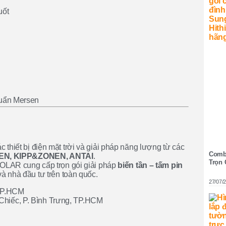
uốt
huẩn Mersen
hiết bị điện mặt trời và giải pháp năng lượng từ các
Combo
N, KIPP&ZONEN, ANTAI
.
Trọn 
SOLAR cung cấp trọn gói giải pháp
biến tần – tấm pin
và nhà đầu tư trên toàn quốc.
27/07/
TP.HCM
iếc, P. Bình Trưng, TP.HCM