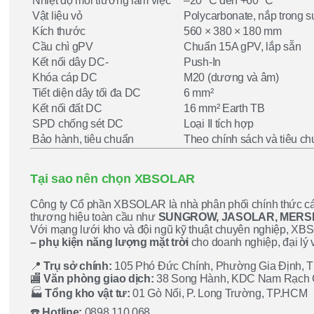
Nhiệt độ môi trường làm việc
–20 °C đến +60 °C
Vật liệu vỏ
Polycarbonate, nắp trong s
Kích thước
560 × 380 × 180 mm
Cầu chì gPV
Chuẩn 15A gPV, lắp sẵn
Kết nối dây DC-
Push-In
Khóa cáp DC
M20 (dương và âm)
Tiết diện dây tối đa DC
6 mm²
Kết nối đất DC
16 mm² Earth TB
SPD chống sét DC
Loại II tích hợp
Bảo hành, tiêu chuẩn
Theo chính sách và tiêu c
Tại sao nên chọn XBSOLAR
Công ty Cổ phần XBSOLAR là nhà phân phối chính thức các t
thương hiệu toàn cầu như
SUNGROW, JASOLAR, MERSE
Với mạng lưới kho và đội ngũ kỹ thuật chuyên nghiệp, XB
– phụ kiện năng lượng mặt trời
cho doanh nghiệp, đại lý 
📍
Trụ sở chính:
105 Phó Đức Chính, Phường Gia Định, 
🏬
Văn phòng giao dịch:
38 Song Hành, KDC Nam Rạch Ch
🏭
Tổng kho vật tư:
01 Gò Nổi, P. Long Trường, TP.HCM
☎️
Hotline:
0898 110 068