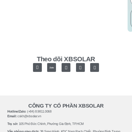
Theo dõi XBSOLAR
CÔNG TY CỔ PHẦN XBSOLAR
Hotline/Zalo:
(+84) 8.9811.0068
Email:
cskh@xbsolar.vn
Trụ sở:
105 Phó Ðức Chính, Phường Gia Ðịnh, TP.HCM
Văn phòng giao dịch:
38 Song Hành, KDC Nam Rạch Chiếc, Phường Bình Trưng,