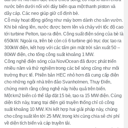
nước bên dưới nối với đáy biển qua một thanh piston và
dây cáp. Các neo giúp giữ cố định bè.
Cỗ máy hoạt động giống như máy bơm dành cho sân vườn.
Khi bè nâng lên, nước được bơm lên và chảy với tốc độ cao
tới turbine Pelton, tạo ra điện. Công suất điện sóng của bè là
650kW. Ngoài ra, trên bè còn có 6 turbine gió trục dọc tạo ra
300kW điện, kết hợp với các tấm pin mặt trời sản xuất 50 –
80kW điện, cho tổng công suất khoảng 1 MW.
Công nghệ điện sóng của NoviOcean đã được phát triển
nhiều năm và thử nghiệm trong các bể sóng cũng như môi
trường thực tế. Phiên bản HEC nhỏ hơn đã cung cấp điện
cho những ngôi nhà trên đảo Svanholmen, Thụy Điển,
chứng minh rằng công nghệ này hiệu quả trên biển.
Một km2 biển có thể lắp đặt 15 bè, tạo ra 15 MW điện. Cùng
diện tích này, trang trại điện gió truyền thống chỉ có công
suất khoảng 10 MW. Khi kết hợp hai giải pháp này, chúng
cho công suất lên tới 25 MW, trong khi cùng chia sẻ chi phí
về diện tích biển và cáp truyền tải.