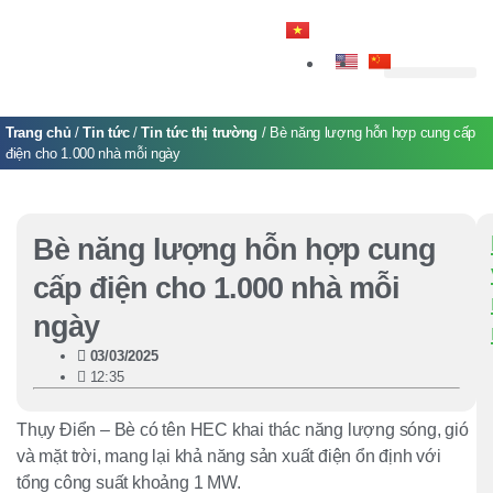
Trang Chủ
Giới Thiệu
Sản Phẩm
Dịch Vụ
Giải Pháp
Trang chủ
/
Tin tức
/
Tin tức thị trường
/ Bè năng lượng hỗn hợp cung cấp
điện cho 1.000 nhà mỗi ngày
Bè năng lượng hỗn hợp cung
cấp điện cho 1.000 nhà mỗi
ngày
03/03/2025
12:35
Thụy Điển –
Bè có tên HEC khai thác năng lượng sóng, gió
và mặt trời, mang lại khả năng sản xuất điện ổn định với
tổng công suất khoảng 1 MW.