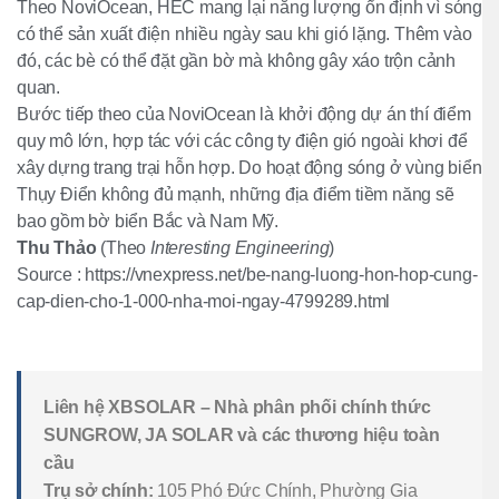
Theo NoviOcean, HEC mang lại năng lượng ổn định vì sóng
có thể sản xuất điện nhiều ngày sau khi gió lặng. Thêm vào
đó, các bè có thể đặt gần bờ mà không gây xáo trộn cảnh
quan.
Bước tiếp theo của NoviOcean là khởi động dự án thí điểm
quy mô lớn, hợp tác với các công ty điện gió ngoài khơi để
xây dựng trang trại hỗn hợp. Do hoạt động sóng ở vùng biển
Thụy Điển không đủ mạnh, những địa điểm tiềm năng sẽ
bao gồm bờ biển Bắc và Nam Mỹ.
Thu Thảo
(Theo
Interesting Engineering
)
Source : https://vnexpress.net/be-nang-luong-hon-hop-cung-
cap-dien-cho-1-000-nha-moi-ngay-4799289.html
Liên hệ XBSOLAR – Nhà phân phối chính thức
SUNGROW, JA SOLAR và các thương hiệu toàn
cầu
Trụ sở chính:
105 Phó Đức Chính, Phường Gia