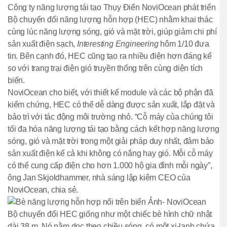
Công ty năng lượng tái tạo Thụy Điển NoviOcean phát triển
Bộ chuyển đổi năng lượng hỗn hợp (HEC) nhằm khai thác
cùng lúc năng lượng sóng, gió và mặt trời, giúp giảm chi phí
sản xuất điện sạch,
Interesting Engineering
hôm 1/10 đưa
tin. Bên cạnh đó, HEC cũng tạo ra nhiều điện hơn đáng kể
so với trang trại điện gió truyền thống trên cùng diện tích
biển.
NoviOcean cho biết, với thiết kế module và các bộ phận đã
kiểm chứng, HEC có thể dễ dàng được sản xuất, lắp đặt và
bảo trì với tác động môi trường nhỏ. “Cỗ máy của chúng tôi
tối đa hóa năng lượng tái tạo bằng cách kết hợp năng lượng
sóng, gió và mặt trời trong một giải pháp duy nhất, đảm bảo
sản xuất điện kể cả khi không có nắng hay gió. Mỗi cỗ máy
có thể cung cấp điện cho hơn 1.000 hộ gia đình mỗi ngày”,
ông Jan Skjoldhammer, nhà sáng lập kiêm CEO của
NoviOcean, chia sẻ.
Bộ chuyển đổi HEC giống như một chiếc bè hình chữ nhật
dài 38 m. Nó nằm dọc theo chiều sóng, có một xi-lanh chứa