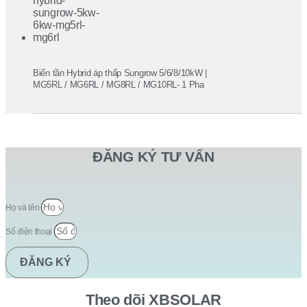
Biến tần Hybrid áp thấp Sungrow 5/6/8/10kW |
MG5RL / MG6RL / MG8RL / MG10RL- 1 Pha
ĐĂNG KÝ TƯ VẤN
Họ và tên
Số điện thoại
ĐĂNG KÝ
Theo dõi XBSOLAR