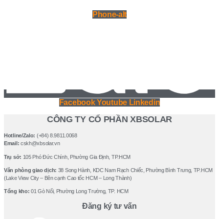
Phone-alt
Facebook
Youtube
Linkedin
CÔNG TY CỔ PHẦN XBSOLAR
Hotline/Zalo:
(+84) 8.9811.0068
Email:
cskh@xbsolar.vn
Trụ sở:
105 Phó Ðức Chính, Phường Gia Ðịnh, TP.HCM
Văn phòng giao dịch:
38 Song Hành, KDC Nam Rạch Chiếc, Phường Bình Trưng, TP.HCM
(Lake View City – Bên cạnh Cao tốc HCM – Long Thành)
Tổng kho:
01 Gò Nổi, Phường Long Trường, TP. HCM
Đăng ký tư vấn