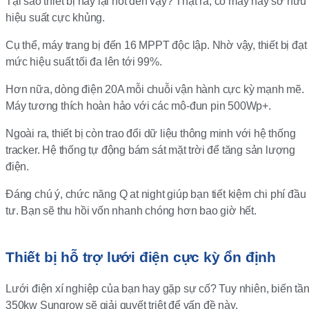
Tại sao thiết bị này lại hot đến vậy? Thật ra, cỗ máy này sở hữu
hiệu suất cực khủng.
Cụ thể, máy trang bị đến 16 MPPT độc lập. Nhờ vậy, thiết bị đạt
mức hiệu suất tối đa lên tới 99%.
Hơn nữa, dòng điện 20A mỗi chuỗi vận hành cực kỳ mạnh mẽ.
Máy tương thích hoàn hảo với các mô-đun pin 500Wp+.
Ngoài ra, thiết bị còn trao đổi dữ liệu thông minh với hệ thống
tracker. Hệ thống tự động bám sát mặt trời để tăng sản lượng
điện.
Đáng chú ý, chức năng Q at night giúp bạn tiết kiệm chi phí đầu
tư. Bạn sẽ thu hồi vốn nhanh chóng hơn bao giờ hết.
Thiết bị hỗ trợ lưới điện cực kỳ ổn định
Lưới điện xí nghiệp của bạn hay gặp sự cố? Tuy nhiên, biến tầ
350kw Sungrow sẽ giải quyết triệt để vấn đề này.