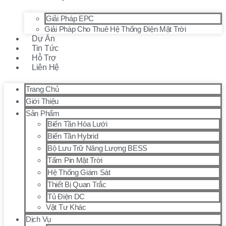
Giải Pháp EPC
Giải Pháp Cho Thuê Hệ Thống Điện Mặt Trời
Dự Án
Tin Tức
Hỗ Trợ
Liên Hệ
Trang Chủ
Giới Thiệu
Sản Phẩm
Biến Tần Hòa Lưới
Biến Tần Hybrid
Bộ Lưu Trữ Năng Lượng BESS
Tấm Pin Mặt Trời
Hệ Thống Giám Sát
Thiết Bị Quan Trắc
Tủ Điện DC
Vật Tư Khác
Dịch Vụ