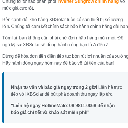
Chúng tôi tự hào phân phối
Inverter Sungrow chính hãng
với
mức giá cực tốt.
Bên cạnh đó, kho hàng XBSolar luôn có sẵn thiết bị số lượng
lớn. Chúng tôi cam kết chính sách bảo hành chính hãng dài hạn
Tóm lại, bạn không cần phải chờ đợi nhập hàng mòn mỏi. Đội
ngũ kỹ sư XBSolar sẽ đồng hành cùng bạn từ A đến Z.
Đừng để hóa đơn tiền điện tiếp tục bòn rút lợi nhuận của xưởng
Hãy hành động ngay hôm nay để bảo vệ túi tiền của bạn!
Nhận tư vấn và báo giá ngay trong 2 giờ!
Liên hệ trực
tiếp với XBSolar để bứt phá doanh thu ngay lập tức.
“Liên hệ ngay Hotline/Zalo: 08.9811.0068 để nhận
báo giá chi tiết và khảo sát miễn phí!”