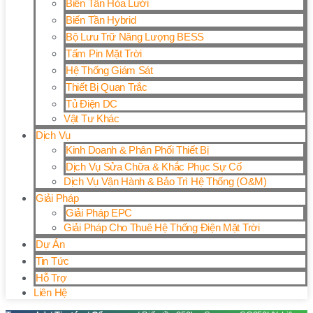
Biến Tần Hòa Lưới
Biến Tần Hybrid
Bộ Lưu Trữ Năng Lượng BESS
Tấm Pin Mặt Trời
Hệ Thống Giám Sát
Thiết Bị Quan Trắc
Tủ Điện DC
Vật Tư Khác
Dịch Vụ
Kinh Doanh & Phân Phối Thiết Bị
Dịch Vụ Sửa Chữa & Khắc Phục Sự Cố
Dịch Vụ Vận Hành & Bảo Trì Hệ Thống (O&M)
Giải Pháp
Giải Pháp EPC
Giải Pháp Cho Thuê Hệ Thống Điện Mặt Trời
Dự Án
Tin Tức
Hỗ Trợ
Liên Hệ