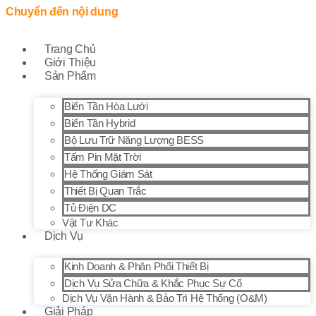
Chuyển đến nội dung
Trang Chủ
Giới Thiệu
Sản Phẩm
Biến Tần Hòa Lưới
Biến Tần Hybrid
Bộ Lưu Trữ Năng Lượng BESS
Tấm Pin Mặt Trời
Hệ Thống Giám Sát
Thiết Bị Quan Trắc
Tủ Điện DC
Vật Tư Khác
Dịch Vụ
Kinh Doanh & Phân Phối Thiết Bị
Dịch Vụ Sửa Chữa & Khắc Phục Sự Cố
Dịch Vụ Vận Hành & Bảo Trì Hệ Thống (O&M)
Giải Pháp