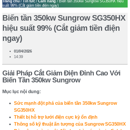
Trang chủ
/
Tin tức
/
Cẩm nang
/ Biến tần 350kw Sungrow SG350HX hiệu
suất 99% (Cắt giảm tiền điện ngay)
Biến tần 350kw Sungrow SG350HX
hiệu suất 99% (Cắt giảm tiền điện
ngay)
01/04/2026
14:39
Giải Pháp Cắt Giảm Điện Đỉnh Cao Với
Biến Tần 350kw Sungrow
Mục lục nội dung:
Sức mạnh đột phá của biến tần 350kw Sungrow
SG350HX
Thiết bị hỗ trợ lưới điện cực kỳ ổn định
Thông số kỹ thuật ấn tượng của Sungrow SG350HX