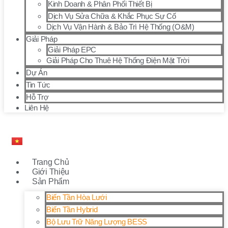
Kinh Doanh & Phân Phối Thiết Bị
Dịch Vụ Sửa Chữa & Khắc Phục Sự Cố
Dịch Vụ Vận Hành & Bảo Trì Hệ Thống (O&M)
Giải Pháp
Giải Pháp EPC
Giải Pháp Cho Thuê Hệ Thống Điện Mặt Trời
Dự Án
Tin Tức
Hỗ Trợ
Liên Hệ
Trang Chủ
Giới Thiệu
Sản Phẩm
Biến Tần Hòa Lưới
Biến Tần Hybrid
Bộ Lưu Trữ Năng Lượng BESS