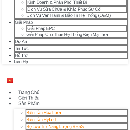
Kinh Doanh & Phân Phối Thiết Bị
Dịch Vụ Sửa Chữa & Khắc Phục Sự Cố
Dịch Vụ Vận Hành & Bảo Trì Hệ Thống (O&M)
Giải Pháp
Giải Pháp EPC
Giải Pháp Cho Thuê Hệ Thống Điện Mặt Trời
Dự Án
Tin Tức
Hỗ Trợ
Liên Hệ
Trang Chủ
Giới Thiệu
Sản Phẩm
Biến Tần Hòa Lưới
Biến Tần Hybrid
Bộ Lưu Trữ Năng Lượng BESS