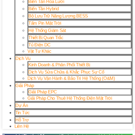
Biến Tần Hòa Lưới
Biến Tần Hybrid
Bộ Lưu Trữ Năng Lượng BESS
Tấm Pin Mặt Trời
Hệ Thống Giám Sát
Thiết Bị Quan Trắc
Tủ Điện DC
Vật Tư Khác
Dịch Vụ
Kinh Doanh & Phân Phối Thiết Bị
Dịch Vụ Sửa Chữa & Khắc Phục Sự Cố
Dịch Vụ Vận Hành & Bảo Trì Hệ Thống (O&M)
Giải Pháp
Giải Pháp EPC
Giải Pháp Cho Thuê Hệ Thống Điện Mặt Trời
Dự Án
Tin Tức
Hỗ Trợ
Liên Hệ