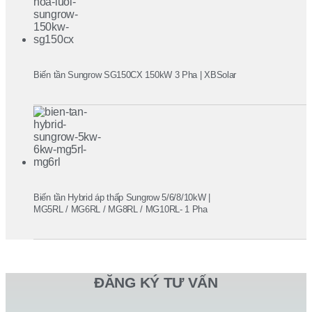
Biến tần Sungrow SG150CX 150kW 3 Pha | XBSolar
Biến tần Hybrid áp thấp Sungrow 5/6/8/10kW |
MG5RL / MG6RL / MG8RL / MG10RL- 1 Pha
ĐĂNG KÝ TƯ VẤN