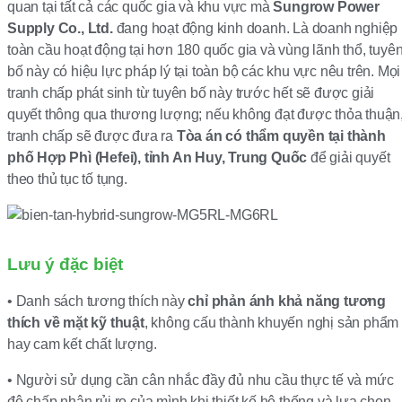
quan tại tất cả các quốc gia và khu vực mà
Sungrow Power
Supply Co., Ltd.
đang hoạt động kinh doanh. Là doanh nghiệp
toàn cầu hoạt động tại hơn 180 quốc gia và vùng lãnh thổ, tuyê
bố này có hiệu lực pháp lý tại toàn bộ các khu vực nêu trên. Mọi
tranh chấp phát sinh từ tuyên bố này trước hết sẽ được giải
quyết thông qua thương lượng; nếu không đạt được thỏa thuận
tranh chấp sẽ được đưa ra
Tòa án có thẩm quyền tại thành
phố Hợp Phì (Hefei), tỉnh An Huy, Trung Quốc
để giải quyết
theo thủ tục tố tụng.
Lưu ý đặc biệt
• Danh sách tương thích này
chỉ phản ánh khả năng tương
thích về mặt kỹ thuật
, không cấu thành khuyến nghị sản phẩm
hay cam kết chất lượng.
• Người sử dụng cần cân nhắc đầy đủ nhu cầu thực tế và mức
độ chấp nhận rủi ro của mình khi thiết kế hệ thống và lựa chọn