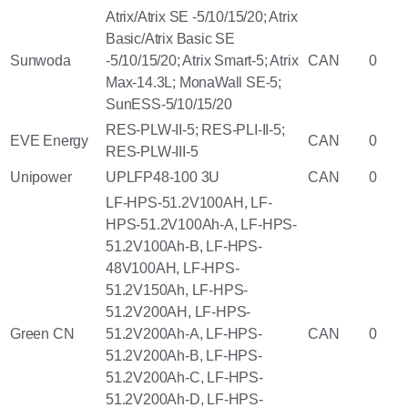
Atrix/Atrix SE -5/10/15/20; Atrix
Basic/Atrix Basic SE
Sunwoda
-5/10/15/20; Atrix Smart-5; Atrix
CAN
0
Max-14.3L; MonaWall SE-5;
SunESS-5/10/15/20
RES-PLW-II-5; RES-PLI-II-5;
EVE Energy
CAN
0
RES-PLW-III-5
Unipower
UPLFP48-100 3U
CAN
0
LF-HPS-51.2V100AH, LF-
HPS-51.2V100Ah-A, LF-HPS-
51.2V100Ah-B, LF-HPS-
48V100AH, LF-HPS-
51.2V150Ah, LF-HPS-
51.2V200AH, LF-HPS-
Green CN
51.2V200Ah-A, LF-HPS-
CAN
0
51.2V200Ah-B, LF-HPS-
51.2V200Ah-C, LF-HPS-
51.2V200Ah-D, LF-HPS-