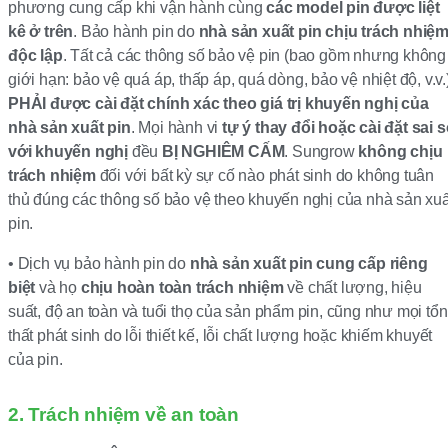
phương cung cấp khi vận hành cùng
các model pin được liệt
kê ở trên
. Bảo hành pin do
nhà sản xuất pin chịu trách nhiệ
độc lập
. Tất cả các thông số bảo vệ pin (bao gồm nhưng không
giới hạn: bảo vệ quá áp, thấp áp, quá dòng, bảo vệ nhiệt độ, v.v.
PHẢI được cài đặt chính xác theo giá trị khuyến nghị của
nhà sản xuất pin
. Mọi hành vi
tự ý thay đổi hoặc cài đặt sai 
với khuyến nghị
đều
BỊ NGHIÊM CẤM
. Sungrow
không chịu
trách nhiệm
đối với bất kỳ sự cố nào phát sinh do không tuân
thủ đúng các thông số bảo vệ theo khuyến nghị của nhà sản xuấ
pin.
• Dịch vụ bảo hành pin do
nhà sản xuất pin cung cấp riêng
biệt
và họ
chịu hoàn toàn trách nhiệm
về chất lượng, hiệu
suất, độ an toàn và tuổi thọ của sản phẩm pin, cũng như mọi tổn
thất phát sinh do lỗi thiết kế, lỗi chất lượng hoặc khiếm khuyết
của pin.
2. Trách nhiệm về an toàn