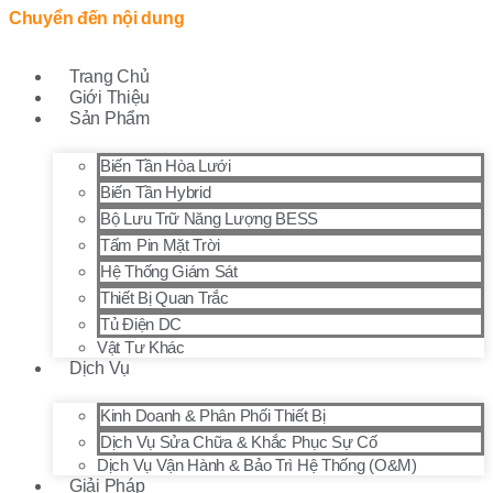
Chuyển đến nội dung
Trang Chủ
Giới Thiệu
Sản Phẩm
Biến Tần Hòa Lưới
Biến Tần Hybrid
Bộ Lưu Trữ Năng Lượng BESS
Tấm Pin Mặt Trời
Hệ Thống Giám Sát
Thiết Bị Quan Trắc
Tủ Điện DC
Vật Tư Khác
Dịch Vụ
Kinh Doanh & Phân Phối Thiết Bị
Dịch Vụ Sửa Chữa & Khắc Phục Sự Cố
Dịch Vụ Vận Hành & Bảo Trì Hệ Thống (O&M)
Giải Pháp