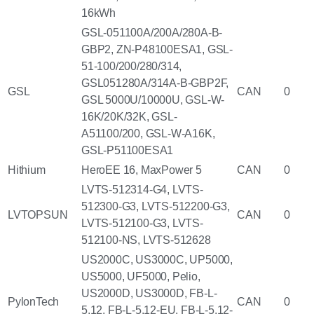
16kWh
GSL-051100A/200A/280A-B-
GBP2, ZN-P48100ESA1, GSL-
51-100/200/280/314,
GSL051280A/314A-B-GBP2F,
GSL
CAN
0
GSL 5000U/10000U, GSL-W-
16K/20K/32K, GSL-
A51100/200, GSL-W-A16K,
GSL-P51100ESA1
Hithium
HeroEE 16, MaxPower 5
CAN
0
LVTS-512314-G4, LVTS-
512300-G3, LVTS-512200-G3,
LVTOPSUN
CAN
0
LVTS-512100-G3, LVTS-
512100-NS, LVTS-512628
US2000C, US3000C, UP5000,
US5000, UF5000, Pelio,
US2000D, US3000D, FB-L-
PylonTech
CAN
0
5.12, FB-L-5.12-EU, FB-L-5.12-