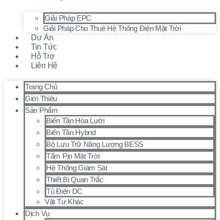
Giải Pháp EPC
Giải Pháp Cho Thuê Hệ Thống Điện Mặt Trời
Dự Án
Tin Tức
Hỗ Trợ
Liên Hệ
Trang Chủ
Giới Thiệu
Sản Phẩm
Biến Tần Hòa Lưới
Biến Tần Hybrid
Bộ Lưu Trữ Năng Lượng BESS
Tấm Pin Mặt Trời
Hệ Thống Giám Sát
Thiết Bị Quan Trắc
Tủ Điện DC
Vật Tư Khác
Dịch Vụ