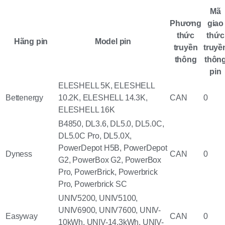
Mã
Phương
giao
thức
thức
Hãng pin
Model pin
truyền
truyề
thông
thôn
pin
ELESHELL 5K, ELESHELL
Bettenergy
10.2K, ELESHELL 14.3K,
CAN
0
ELESHELL 16K
B4850, DL3.6, DL5.0, DL5.0C,
DL5.0C Pro, DL5.0X,
PowerDepot H5B, PowerDepot
Dyness
CAN
0
G2, PowerBox G2, PowerBox
Pro, PowerBrick, Powerbrick
Pro, Powerbrick SC
UNIV5200, UNIV5100,
UNIV6900, UNIV7600, UNIV-
Easyway
CAN
0
10kWh, UNIV-14.3kWh, UNIV-