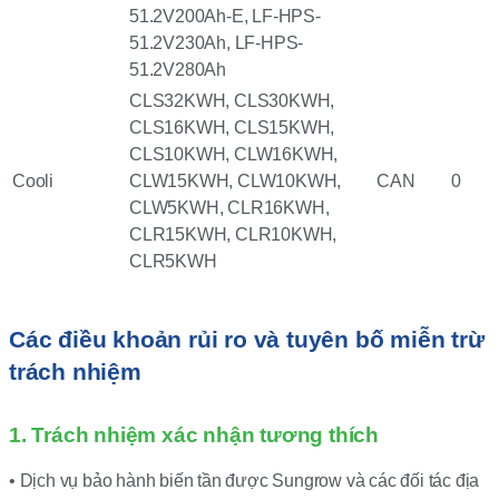
51.2V200Ah-E, LF-HPS-
51.2V230Ah, LF-HPS-
51.2V280Ah
CLS32KWH, CLS30KWH,
CLS16KWH, CLS15KWH,
CLS10KWH, CLW16KWH,
Cooli
CLW15KWH, CLW10KWH,
CAN
0
CLW5KWH, CLR16KWH,
CLR15KWH, CLR10KWH,
CLR5KWH
Các điều khoản rủi ro và tuyên bố miễn trừ
trách nhiệm
1. Trách nhiệm xác nhận tương thích
• Dịch vụ bảo hành biến tần được Sungrow và các đối tác địa