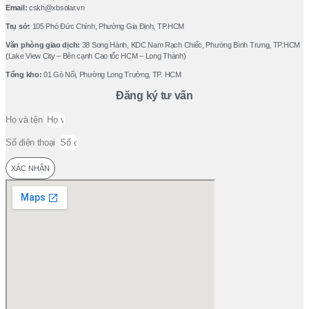
Email:
cskh@xbsolar.vn
Trụ sở:
105 Phó Ðức Chính, Phường Gia Ðịnh, TP.HCM
Văn phòng giao dịch:
38 Song Hành, KDC Nam Rạch Chiếc, Phường Bình Trưng, TP.HCM
(Lake View City – Bên cạnh Cao tốc HCM – Long Thành)
Tổng kho:
01 Gò Nổi, Phường Long Trường, TP. HCM
Đăng ký tư vấn
Họ và tên
Số điện thoại
XÁC NHẬN