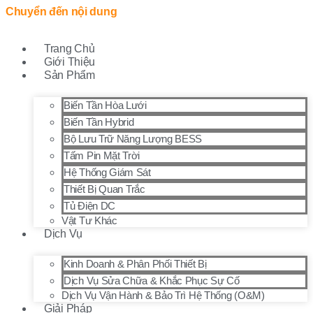
Chuyển đến nội dung
Trang Chủ
Giới Thiệu
Sản Phẩm
Biến Tần Hòa Lưới
Biến Tần Hybrid
Bộ Lưu Trữ Năng Lượng BESS
Tấm Pin Mặt Trời
Hệ Thống Giám Sát
Thiết Bị Quan Trắc
Tủ Điện DC
Vật Tư Khác
Dịch Vụ
Kinh Doanh & Phân Phối Thiết Bị
Dịch Vụ Sửa Chữa & Khắc Phục Sự Cố
Dịch Vụ Vận Hành & Bảo Trì Hệ Thống (O&M)
Giải Pháp