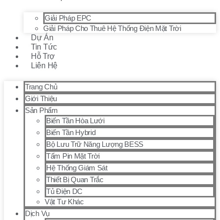
Giải Pháp EPC
Giải Pháp Cho Thuê Hệ Thống Điện Mặt Trời
Dự Án
Tin Tức
Hỗ Trợ
Liên Hệ
Trang Chủ
Giới Thiệu
Sản Phẩm
Biến Tần Hòa Lưới
Biến Tần Hybrid
Bộ Lưu Trữ Năng Lượng BESS
Tấm Pin Mặt Trời
Hệ Thống Giám Sát
Thiết Bị Quan Trắc
Tủ Điện DC
Vật Tư Khác
Dịch Vụ