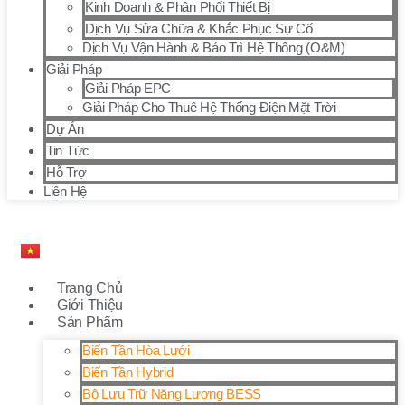
Kinh Doanh & Phân Phối Thiết Bị
Dịch Vụ Sửa Chữa & Khắc Phục Sự Cố
Dịch Vụ Vận Hành & Bảo Trì Hệ Thống (O&M)
Giải Pháp
Giải Pháp EPC
Giải Pháp Cho Thuê Hệ Thống Điện Mặt Trời
Dự Án
Tin Tức
Hỗ Trợ
Liên Hệ
Trang Chủ
Giới Thiệu
Sản Phẩm
Biến Tần Hòa Lưới
Biến Tần Hybrid
Bộ Lưu Trữ Năng Lượng BESS