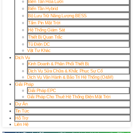
Biến Tần Hòa Lưới
Biến Tần Hybrid
Bộ Lưu Trữ Năng Lượng BESS
Tấm Pin Mặt Trời
Hệ Thống Giám Sát
Thiết Bị Quan Trắc
Tủ Điện DC
Vật Tư Khác
Dịch Vụ
Kinh Doanh & Phân Phối Thiết Bị
Dịch Vụ Sửa Chữa & Khắc Phục Sự Cố
Dịch Vụ Vận Hành & Bảo Trì Hệ Thống (O&M)
Giải Pháp
Giải Pháp EPC
Giải Pháp Cho Thuê Hệ Thống Điện Mặt Trời
Dự Án
Tin Tức
Hỗ Trợ
Liên Hệ