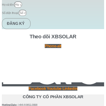
Họ và tên
Số điện thoại
ĐĂNG KÝ
Theo dõi XBSOLAR
Phone-alt
Facebook
Youtube
Linkedin
CÔNG TY CỔ PHẦN XBSOLAR
Hotline/Zalo:
(+84) 8.9811.0068