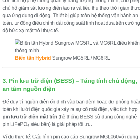
còn tích hợp hệ thống quản lý năng lượng thông minh, cho phé
chủ hộ giám sát lượng điện tạo ra và tiêu thụ theo thời gian thự
qua ứng dụng di động. Thiết bị giúp toàn hệ thống vận hành an
toàn, tự động điều chỉnh dải công suất linh hoạt dựa trên cường
độ bức xạ mặt trời thực tế.
Biến tần Hybrid
Sungrow MG5RL / MG6RL
3. Pin lưu trữ điện (BESS) – Tăng tính chủ động,
an tâm nguồn điện
Để duy trì nguồn điện ổn định vào ban đêm hoặc dự phòng hoà
toàn khi lưới điện quốc gia xảy ra sự cố mất điện, việc tích hợp
pin lưu trữ điện mặt trời
(hệ thống BESS sử dụng công nghệ
pin LiFePO₄ siêu bền) là giải pháp tối ưu.
Ví dụ thực tế: Cấu hình pin cao cấp Sungrow MGL060với dung