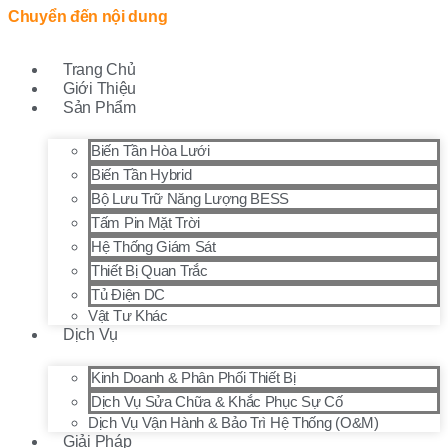
Chuyển đến nội dung
Trang Chủ
Giới Thiệu
Sản Phẩm
Biến Tần Hòa Lưới
Biến Tần Hybrid
Bộ Lưu Trữ Năng Lượng BESS
Tấm Pin Mặt Trời
Hệ Thống Giám Sát
Thiết Bị Quan Trắc
Tủ Điện DC
Vật Tư Khác
Dịch Vụ
Kinh Doanh & Phân Phối Thiết Bị
Dịch Vụ Sửa Chữa & Khắc Phục Sự Cố
Dịch Vụ Vận Hành & Bảo Trì Hệ Thống (O&M)
Giải Pháp