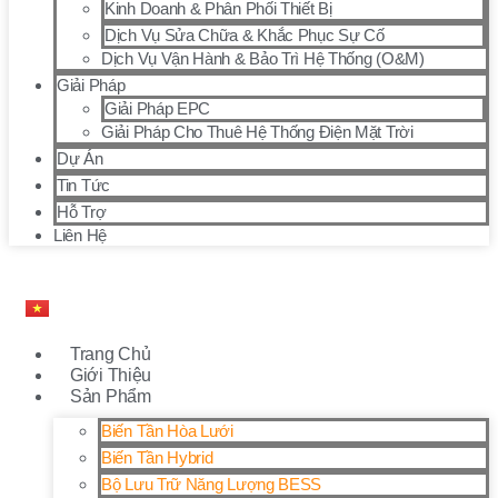
Kinh Doanh & Phân Phối Thiết Bị
Dịch Vụ Sửa Chữa & Khắc Phục Sự Cố
Dịch Vụ Vận Hành & Bảo Trì Hệ Thống (O&M)
Giải Pháp
Giải Pháp EPC
Giải Pháp Cho Thuê Hệ Thống Điện Mặt Trời
Dự Án
Tin Tức
Hỗ Trợ
Liên Hệ
Trang Chủ
Giới Thiệu
Sản Phẩm
Biến Tần Hòa Lưới
Biến Tần Hybrid
Bộ Lưu Trữ Năng Lượng BESS