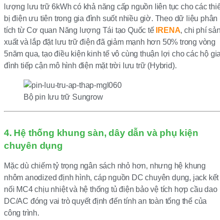
lượng lưu trữ 6kWh có khả năng cấp nguồn liên tục cho các thiế
bị điện ưu tiên trong gia đình suốt nhiều giờ. Theo dữ liệu phân
tích từ Cơ quan Năng lượng Tái tạo Quốc tế
IRENA
, chi phí sả
xuất và lắp đặt lưu trữ điện đã giảm mạnh hơn 50% trong vòng
5năm qua, tạo điều kiện kinh tế vô cùng thuận lợi cho các hộ gi
đình tiếp cận mô hình điện mặt trời lưu trữ (Hybrid).
Bộ pin lưu trữ Sungrow
4. Hệ thống khung sàn, dây dẫn và phụ kiện
chuyên dụng
Mặc dù chiếm tỷ trọng ngân sách nhỏ hơn, nhưng hệ khung
nhôm anodized định hình, cáp nguồn DC chuyên dụng, jack kết
nối MC4 chịu nhiệt và hệ thống tủ điện bảo vệ tích hợp cầu dao
DC/AC đóng vai trò quyết định đến tính an toàn tổng thể của
công trình.