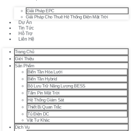
Giải Pháp EPC
Giải Pháp Cho Thuê Hệ Thống Điện Mặt Trời
Dự Án
Tin Tức
Hỗ Trợ
Liên Hệ
Trang Chủ
Giới Thiệu
Sản Phẩm
Biến Tần Hòa Lưới
Biến Tần Hybrid
Bộ Lưu Trữ Năng Lượng BESS
Tấm Pin Mặt Trời
Hệ Thống Giám Sát
Thiết Bị Quan Trắc
Tủ Điện DC
Vật Tư Khác
Dịch Vụ