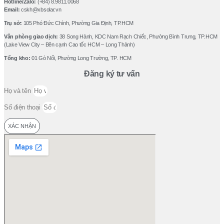
Hotline/Zalo:
(+84) 8.9811.0068
Email:
cskh@xbsolar.vn
Trụ sở:
105 Phó Ðức Chính, Phường Gia Ðịnh, TP.HCM
Văn phòng giao dịch:
38 Song Hành, KDC Nam Rạch Chiếc, Phường Bình Trưng, TP.HCM
(Lake View City – Bên cạnh Cao tốc HCM – Long Thành)
Tổng kho:
01 Gò Nổi, Phường Long Trường, TP. HCM
Đăng ký tư vấn
Họ và tên
Số điện thoại
XÁC NHẬN