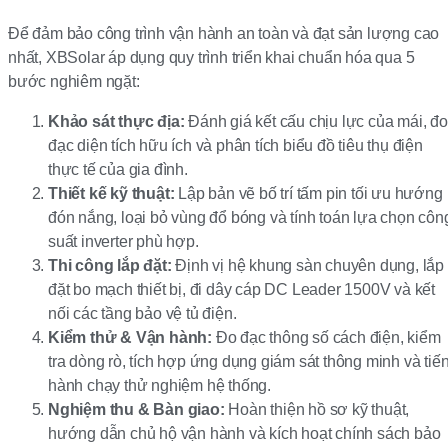
Để đảm bảo công trình vận hành an toàn và đạt sản lượng cao
nhất, XBSolar áp dụng quy trình triển khai chuẩn hóa qua 5
bước nghiêm ngặt:
Khảo sát thực địa:
Đánh giá kết cấu chịu lực của mái, đo
đạc diện tích hữu ích và phân tích biểu đồ tiêu thụ điện
thực tế của gia đình.
Thiết kế kỹ thuật:
Lập bản vẽ bố trí tấm pin tối ưu hướng
đón nắng, loại bỏ vùng đổ bóng và tính toán lựa chọn côn
suất inverter phù hợp.
Thi công lắp đặt:
Định vị hệ khung sàn chuyên dụng, lắp
đặt bo mạch thiết bị, đi dây cáp DC Leader 1500V và kết
nối các tầng bảo vệ tủ điện.
Kiểm thử & Vận hành:
Đo đạc thông số cách điện, kiểm
tra dòng rò, tích hợp ứng dụng giám sát thông minh và tiế
hành chạy thử nghiệm hệ thống.
Nghiệm thu & Bàn giao:
Hoàn thiện hồ sơ kỹ thuật,
hướng dẫn chủ hộ vận hành và kích hoạt chính sách bảo