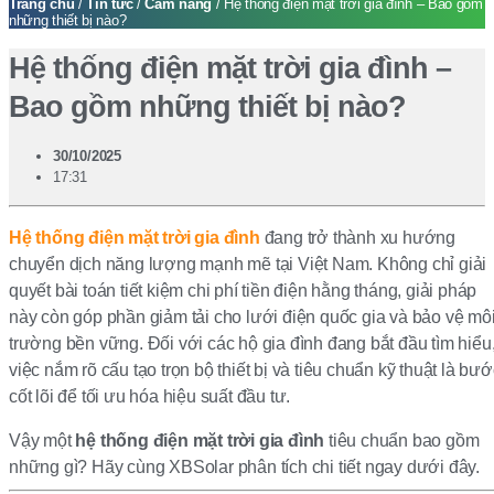
Trang chủ
/
Tin tức
/
Cẩm nang
/ Hệ thống điện mặt trời gia đình – Bao gồm
những thiết bị nào?
Hệ thống điện mặt trời gia đình –
Bao gồm những thiết bị nào?
30/10/2025
17:31
Hệ thống điện mặt trời gia đình
đang trở thành xu hướng
chuyển dịch năng lượng mạnh mẽ tại Việt Nam. Không chỉ giải
quyết bài toán tiết kiệm chi phí tiền điện hằng tháng, giải pháp
này còn góp phần giảm tải cho lưới điện quốc gia và bảo vệ mô
trường bền vững. Đối với các hộ gia đình đang bắt đầu tìm hiểu
việc nắm rõ cấu tạo trọn bộ thiết bị và tiêu chuẩn kỹ thuật là bướ
cốt lõi để tối ưu hóa hiệu suất đầu tư.
Vậy một
hệ thống điện mặt trời gia đình
tiêu chuẩn bao gồm
những gì? Hãy cùng XBSolar phân tích chi tiết ngay dưới đây.