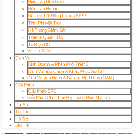
Biến Tần Hòa Lưới
Biến Tần Hybrid
Bộ Lưu Trữ Năng Lượng BESS
Tấm Pin Mặt Trời
Hệ Thống Giám Sát
Thiết Bị Quan Trắc
Tủ Điện DC
Vật Tư Khác
Dịch Vụ
Kinh Doanh & Phân Phối Thiết Bị
Dịch Vụ Sửa Chữa & Khắc Phục Sự Cố
Dịch Vụ Vận Hành & Bảo Trì Hệ Thống (O&M)
Giải Pháp
Giải Pháp EPC
Giải Pháp Cho Thuê Hệ Thống Điện Mặt Trời
Dự Án
Tin Tức
Hỗ Trợ
Liên Hệ