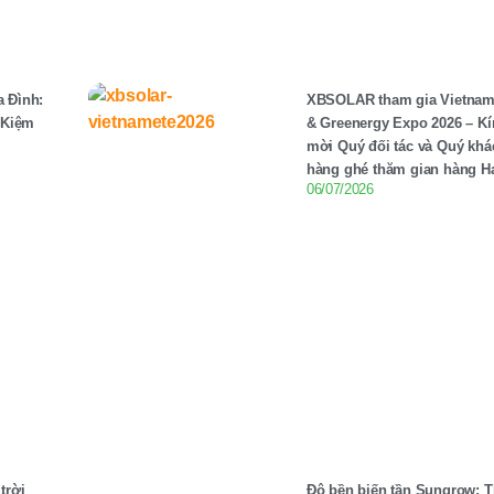
a Đình:
XBSOLAR tham gia Vietna
t Kiệm
& Greenergy Expo 2026 – K
mời Quý đối tác và Quý khá
hàng ghé thăm gian hàng Ha
06/07/2026
trời
Độ bền biến tần Sungrow: 