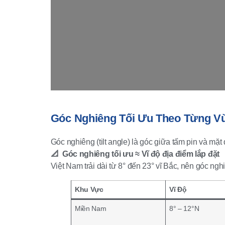
Góc Nghiêng Tối Ưu Theo Từng Vù
Góc nghiêng (tilt angle) là góc giữa tấm pin và mặ
📐 Góc nghiêng tối ưu ≈ Vĩ độ địa điểm lắp đặt
Việt Nam trải dài từ 8° đến 23° vĩ Bắc, nên góc ng
Khu Vực
Vĩ Độ
Miền Nam
8° – 12°N