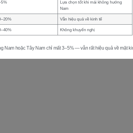
–5%
Lựa chọn tốt khi mái không hướng
Nam
0–20%
Vẫn hiệu quả về kinh tế
0–40%
Không khuyến nghị
Nam hoặc Tây Nam chỉ mất 3–5% — vẫn rất hiệu quả về mặt kin