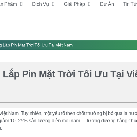
ản Phẩm
Dịch Vụ
Giải Pháp
Dự Án
Tin T
 Lắp Pin Mặt Trời Tối Ưu Tại Việt Nam
ắp Pin Mặt Trời Tối Ưu Tại Vi
 Việt Nam. Tuy nhiên, một yếu tố then chốt thường bị bỏ qua là hư
làm giảm 10–25% sản lượng điện mỗi năm — tương đương hàng chục
.