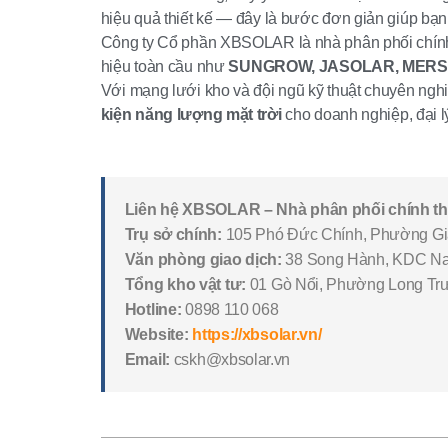
hiệu quả thiết kế — đây là bước đơn giản giúp bạn t
Công ty Cổ phần XBSOLAR là nhà phân phối chính t
hiệu toàn cầu như
SUNGROW, JASOLAR, MERSE
Với mạng lưới kho và đội ngũ kỹ thuật chuyên ng
kiện năng lượng mặt trời
cho doanh nghiệp, đại lý
Liên hệ XBSOLAR – Nhà phân phối chính 
Trụ sở chính:
105 Phó Đức Chính, Phường Gi
Văn phòng giao dịch:
38 Song Hành, KDC Na
Tổng kho vật tư:
01 Gò Nổi, Phường Long Tr
Hotline:
0898 110 068
Website:
https://xbsolar.vn/
Email:
cskh@xbsolar.vn