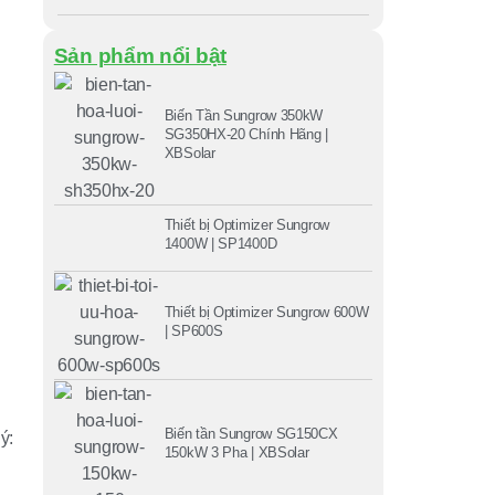
Sản phẩm nổi bật
Biến Tần Sungrow 350kW
SG350HX-20 Chính Hãng |
XBSolar
Thiết bị Optimizer Sungrow
1400W | SP1400D
Thiết bị Optimizer Sungrow 600W
| SP600S
Biến tần Sungrow SG150CX
ý:
150kW 3 Pha | XBSolar