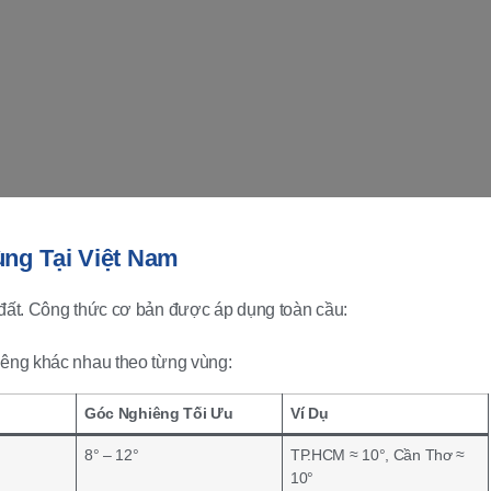
ng Tại Việt Nam
t đất. Công thức cơ bản được áp dụng toàn cầu:
hiêng khác nhau theo từng vùng:
Góc Nghiêng Tối Ưu
Ví Dụ
8° – 12°
TP.HCM ≈ 10°, Cần Thơ ≈
10°