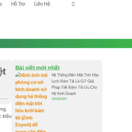
ức
Hỗ Trợ
Liên Hệ
Bài viết mới nhất
ệt
Hệ Thống Điện Mặt Trời Hòa
Lưới Bám Tải Là Gì? Giải
Pháp Tiết Kiệm Tối Ưu Cho
Hộ Kinh Doanh
03/08/2026
ớng
 triệu