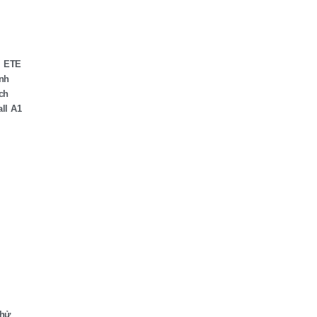
m ETE
ính
ch
ll A1
Thử