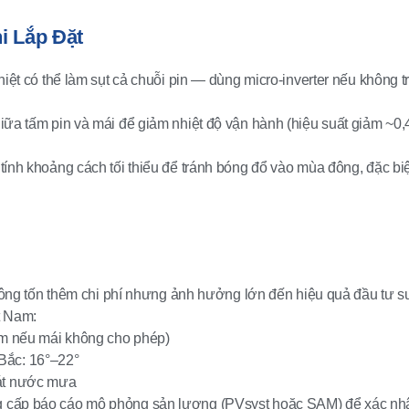
i Lắp Đặt
hiệt có thể làm sụt cả chuỗi pin — dùng micro-inverter nếu không t
giữa tấm pin và mái để giảm nhiệt độ vận hành (hiệu suất giảm ~0
tính khoảng cách tối thiểu để tránh bóng đổ vào mùa đông, đặc bi
ông tốn thêm chi phí nhưng ảnh hưởng lớn đến hiệu quả đầu tư s
t Nam:
m nếu mái không cho phép)
Bắc: 16°–22°
oát nước mưa
cung cấp báo cáo mô phỏng sản lượng (PVsyst hoặc SAM) để xác nh