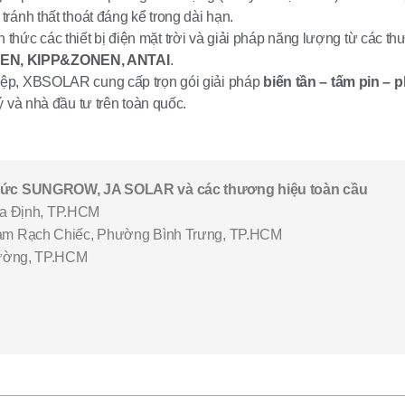
ránh thất thoát đáng kể trong dài hạn.
hức các thiết bị điện mặt trời và giải pháp năng lượng từ các t
N, KIPP&ZONEN, ANTAI
.
hiệp, XBSOLAR cung cấp trọn gói giải pháp
biến tần – tấm pin – 
 và nhà đầu tư trên toàn quốc.
thức SUNGROW, JA SOLAR và các thương hiệu toàn cầu
a Định, TP.HCM
m Rạch Chiếc, Phường Bình Trưng, TP.HCM
ường, TP.HCM