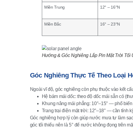
Miền Trung
12° – 16°N
Miền Bắc
16° – 23°N
Hướng & Góc Nghiêng Lắp Pin Mặt Trời Tối 
Góc Nghiêng Thực Tế Theo Loại 
Ngoài vĩ độ, góc nghiêng còn phụ thuộc vào kết cấu
Hệ bám mái dốc: theo độ dốc mái sẵn có (th
Khung nâng mái phẳng: 10°–15° — phổ biến
Trang trại điện mặt trời: 12°–18° — cần tính
Góc nghiêng hợp lý còn giúp nước mưa tự làm sạch 
góc tối thiểu nên là 5° để nước không đọng trên mặt