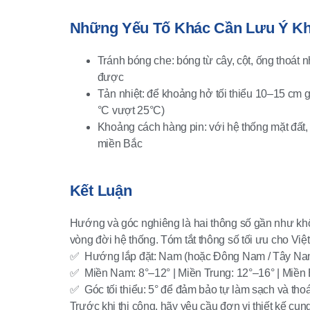
Những Yếu Tố Khác Cần Lưu Ý Kh
Tránh bóng che: bóng từ cây, cột, ống thoát n
được
Tản nhiệt: để khoảng hở tối thiểu 10–15 cm 
°C vượt 25°C)
Khoảng cách hàng pin: với hệ thống mặt đất, 
miền Bắc
Kết Luận
Hướng và góc nghiêng là hai thông số gần như kh
vòng đời hệ thống. Tóm tắt thông số tối ưu cho Việ
✅ Hướng lắp đặt: Nam (hoặc Đông Nam / Tây Na
✅ Miền Nam: 8°–12° | Miền Trung: 12°–16° | Miền 
✅ Góc tối thiểu: 5° để đảm bảo tự làm sạch và th
Trước khi thi công, hãy yêu cầu đơn vị thiết kế 