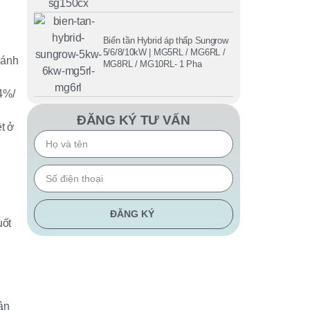
Biến tần Hybrid áp thấp Sungrow
5/6/8/10kW | MG5RL / MG6RL /
ránh
MG8RL / MG10RL- 1 Pha
,4%/
ĐĂNG KÝ TƯ VẤN
ệt ở
ĐĂNG KÝ
uốt
ận