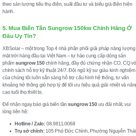
theo sản lượng tiêu thụ điện, suất đầu tư và biểu giá điện hiện
hành.
5. Mua Biến Tần Sungrow 150kw Chính Hãng Ở
Đâu Uy Tín?
XBSolar – một trong Top 4 nhà phân phối giải pháp năng lượng
mặt trời hàng đầu tại Việt Nam – tự hào cung cấp dòng sản
phẩm
sungrow 150
chính hãng, đầy đủ chứng nhận CO, CQ vớ
chính sách hỗ trợ kỹ thuật 24/7. Đội ngũ kỹ sư giàu kinh nghiệm
của chúng tôi luôn sẵn sàng hỗ trợ cấu hình hệ thống, tư vấn
khoảng hở thông gió hợp lý để tối ưu hiệu quả giải nhiệt và nân
cao tuổi thọ thiết bị.
Để nhận ngay báo giá biến tần
sungrow 150
ưu đãi nhất, vui
lòng liên hệ:
Hotline / Zalo:
08.9811.0068
Trụ sở chính:
105 Phó Đức Chính, Phường Nguyễn Thá