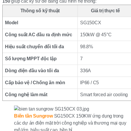
150
giúp các kỹ sư dễ dàng cấu hình hệ thống:
Thông số kỹ thuật
Giá trị thực tế
Model
SG150CX
Công suất AC đầu ra định mức
150kW @ 45°C
Hiệu suất chuyển đổi tối đa
98.8%
Số lượng MPPT độc lập
7
Dòng điện đầu vào tối đa
336A
Cấp bảo vệ / Chống ăn mòn
IP66 / C5
Công nghệ làm mát
Smart forced air cooling
Biến tần Sungrow
SG150CX 150KW ứng dụng trong
các dự án điện mặt trời công nghiệp và thương mại quy
mô lớn, hiệu suất cao, bền bỉ.