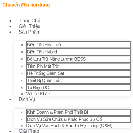
Chuyển đến nội dung
Trang Chủ
Giới Thiệu
Sản Phẩm
Biến Tần Hòa Lưới
Biến Tần Hybrid
Bộ Lưu Trữ Năng Lượng BESS
Tấm Pin Mặt Trời
Hệ Thống Giám Sát
Thiết Bị Quan Trắc
Tủ Điện DC
Vật Tư Khác
Dịch Vụ
Kinh Doanh & Phân Phối Thiết Bị
Dịch Vụ Sửa Chữa & Khắc Phục Sự Cố
Dịch Vụ Vận Hành & Bảo Trì Hệ Thống (O&M)
Giải Pháp