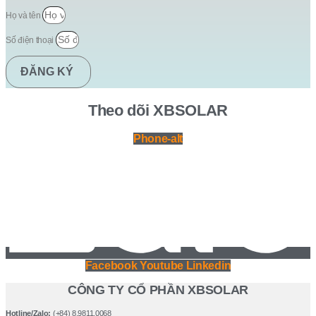
Họ và tên
Số điện thoại
ĐĂNG KÝ
Theo dõi XBSOLAR
Phone-alt
Facebook
Youtube
Linkedin
CÔNG TY CỔ PHẦN XBSOLAR
Hotline/Zalo:
(+84) 8.9811.0068