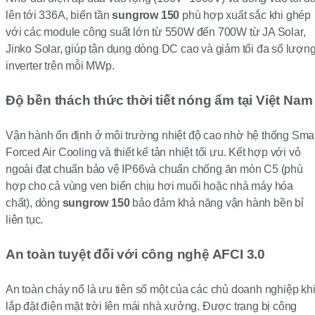
lên tới 336A, biến tần
sungrow 150
phù hợp xuất sắc khi ghép
với các module công suất lớn từ 550W đến 700W từ JA Solar,
Jinko Solar, giúp tận dụng dòng DC cao và giảm tối đa số lượn
inverter trên mỗi MWp.
Độ bền thách thức thời tiết nóng ẩm tại Việt Nam
Vận hành ổn định ở môi trường nhiệt độ cao nhờ hệ thống Sma
Forced Air Cooling và thiết kế tản nhiệt tối ưu. Kết hợp với vỏ
ngoài đạt chuẩn bảo vệ IP66và chuẩn chống ăn mòn C5 (phù
hợp cho cả vùng ven biển chịu hơi muối hoặc nhà máy hóa
chất), dòng
sungrow 150
bảo đảm khả năng vận hành bền bỉ
liên tục.
An toàn tuyệt đối với công nghệ AFCI 3.0
An toàn cháy nổ là ưu tiên số một của các chủ doanh nghiệp kh
lắp đặt điện mặt trời lên mái nhà xưởng. Được trang bị công