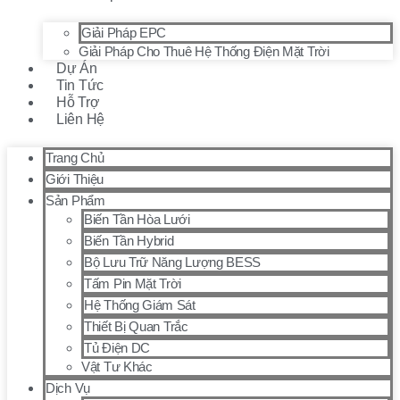
Giải Pháp EPC
Giải Pháp Cho Thuê Hệ Thống Điện Mặt Trời
Dự Án
Tin Tức
Hỗ Trợ
Liên Hệ
Trang Chủ
Giới Thiệu
Sản Phẩm
Biến Tần Hòa Lưới
Biến Tần Hybrid
Bộ Lưu Trữ Năng Lượng BESS
Tấm Pin Mặt Trời
Hệ Thống Giám Sát
Thiết Bị Quan Trắc
Tủ Điện DC
Vật Tư Khác
Dịch Vụ