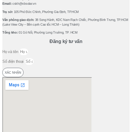
Email:
cskh@xbsolar.vn
Trụ sở:
105 Phó Ðức Chính, Phường Gia Ðịnh, TP.HCM
Văn phòng giao dịch:
38 Song Hành, KDC Nam Rạch Chiếc, Phường Bình Trưng, TP.HCM
(Lake View City – Bên cạnh Cao tốc HCM – Long Thành)
Tổng kho:
01 Gò Nổi, Phường Long Trường, TP. HCM
Đăng ký tư vấn
Họ và tên
Số điện thoại
XÁC NHẬN