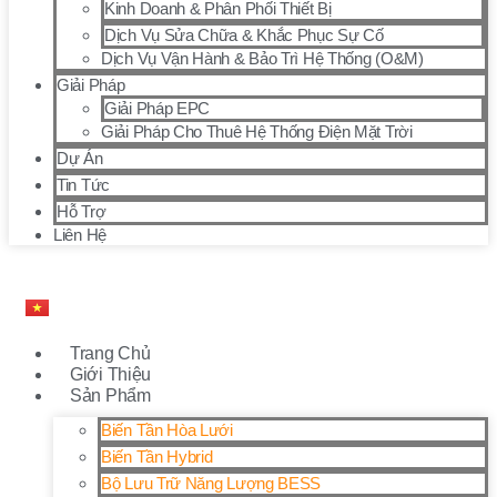
Kinh Doanh & Phân Phối Thiết Bị
Dịch Vụ Sửa Chữa & Khắc Phục Sự Cố
Dịch Vụ Vận Hành & Bảo Trì Hệ Thống (O&M)
Giải Pháp
Giải Pháp EPC
Giải Pháp Cho Thuê Hệ Thống Điện Mặt Trời
Dự Án
Tin Tức
Hỗ Trợ
Liên Hệ
Trang Chủ
Giới Thiệu
Sản Phẩm
Biến Tần Hòa Lưới
Biến Tần Hybrid
Bộ Lưu Trữ Năng Lượng BESS