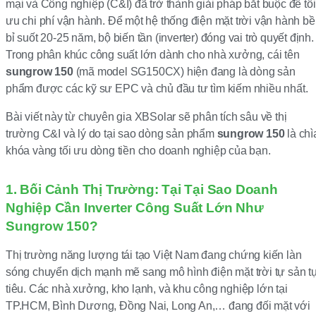
mại và Công nghiệp (C&I) đã trở thành giải pháp bắt buộc để tối
ưu chi phí vận hành. Để một hệ thống điện mặt trời vận hành b
bỉ suốt 20-25 năm, bộ biến tần (inverter) đóng vai trò quyết định.
Trong phân khúc công suất lớn dành cho nhà xưởng, cái tên
sungrow 150
(mã model SG150CX) hiện đang là dòng sản
phẩm được các kỹ sư EPC và chủ đầu tư tìm kiếm nhiều nhất.
Bài viết này từ chuyên gia XBSolar sẽ phân tích sâu về thị
trường C&I và lý do tại sao dòng sản phẩm
sungrow 150
là chì
khóa vàng tối ưu dòng tiền cho doanh nghiệp của bạn.
1. Bối Cảnh Thị Trường: Tại Tại Sao Doanh
Nghiệp Cần Inverter Công Suất Lớn Như
Sungrow 150?
Thị trường năng lượng tái tạo Việt Nam đang chứng kiến làn
sóng chuyển dịch mạnh mẽ sang mô hình điện mặt trời tự sản t
tiêu. Các nhà xưởng, kho lạnh, và khu công nghiệp lớn tại
TP.HCM, Bình Dương, Đồng Nai, Long An,… đang đối mặt với