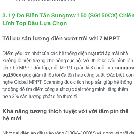
3. Lý Do Biến Tần Sungrow 150 (SG150CX) Chiế
Lĩnh Top Đầu Lựa Chọn
Tối ưu sản lượng điện vượt trội với 7 MPPT
Điểm yếu lớn nhất của các hệ thống điện mặt trời áp mái nhà
xưởng là hiện tượng che bóng cục bộ. Với thiết kế cấu hình lên
tới 7 bộ MPPT độc lập, mỗi MPPT quản lý 3 chuỗi pin,
sungro
sg150cx
giúp giảm thiểu tối đa tổn hao công suất. Đặc biệt, cô
nghệ Global MPPT Scanning được tích hợp sẵn giúp hệ thống
tự động dò tìm điểm công suất cực đại thông minh, tăng thêm
hơn 2% sản lượng phát điện thực tế.
Khả năng tương thích tuyệt vời với tấm pin thế
hệ mới
Nhờ dải điện áp đầu vào rộng (180V–1000V) và dòng vào tối đ