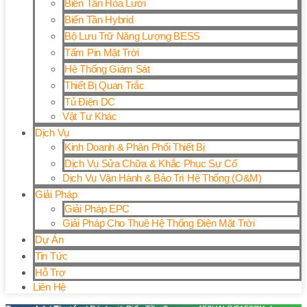
Biến Tần Hòa Lưới
Biến Tần Hybrid
Bộ Lưu Trữ Năng Lượng BESS
Tấm Pin Mặt Trời
Hệ Thống Giám Sát
Thiết Bị Quan Trắc
Tủ Điện DC
Vật Tư Khác
Dịch Vụ
Kinh Doanh & Phân Phối Thiết Bị
Dịch Vụ Sửa Chữa & Khắc Phục Sự Cố
Dịch Vụ Vận Hành & Bảo Trì Hệ Thống (O&M)
Giải Pháp
Giải Pháp EPC
Giải Pháp Cho Thuê Hệ Thống Điện Mặt Trời
Dự Án
Tin Tức
Hỗ Trợ
Liên Hệ