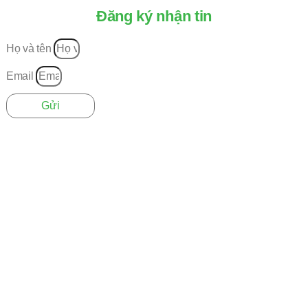
Đăng ký nhận tin
Họ và tên
Email
Gửi