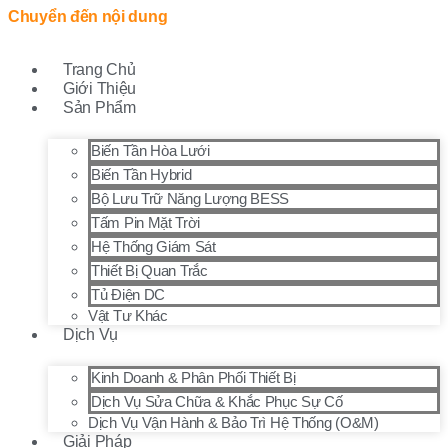
Chuyển đến nội dung
Trang Chủ
Giới Thiệu
Sản Phẩm
Biến Tần Hòa Lưới
Biến Tần Hybrid
Bộ Lưu Trữ Năng Lượng BESS
Tấm Pin Mặt Trời
Hệ Thống Giám Sát
Thiết Bị Quan Trắc
Tủ Điện DC
Vật Tư Khác
Dịch Vụ
Kinh Doanh & Phân Phối Thiết Bị
Dịch Vụ Sửa Chữa & Khắc Phục Sự Cố
Dịch Vụ Vận Hành & Bảo Trì Hệ Thống (O&M)
Giải Pháp