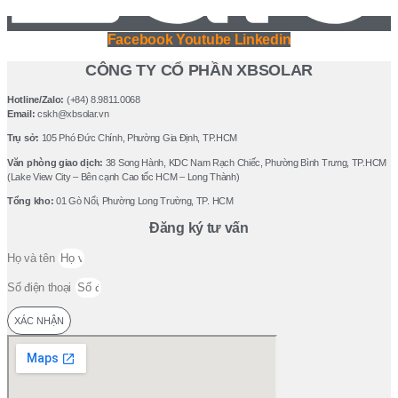
Facebook
Youtube
Linkedin
CÔNG TY CỔ PHẦN XBSOLAR
Hotline/Zalo:
(+84) 8.9811.0068
Email:
cskh@xbsolar.vn
Trụ sở:
105 Phó Ðức Chính, Phường Gia Ðịnh, TP.HCM
Văn phòng giao dịch:
38 Song Hành, KDC Nam Rạch Chiếc, Phường Bình Trưng, TP.HCM
(Lake View City – Bên cạnh Cao tốc HCM – Long Thành)
Tổng kho:
01 Gò Nổi, Phường Long Trường, TP. HCM
Đăng ký tư vấn
Họ và tên
Số điện thoại
XÁC NHẬN