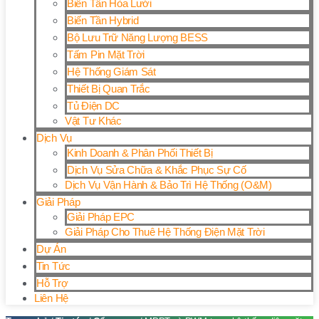
Biến Tần Hòa Lưới
Biến Tần Hybrid
Bộ Lưu Trữ Năng Lượng BESS
Tấm Pin Mặt Trời
Hệ Thống Giám Sát
Thiết Bị Quan Trắc
Tủ Điện DC
Vật Tư Khác
Dịch Vụ
Kinh Doanh & Phân Phối Thiết Bị
Dịch Vụ Sửa Chữa & Khắc Phục Sự Cố
Dịch Vụ Vận Hành & Bảo Trì Hệ Thống (O&M)
Giải Pháp
Giải Pháp EPC
Giải Pháp Cho Thuê Hệ Thống Điện Mặt Trời
Dự Án
Tin Tức
Hỗ Trợ
Liên Hệ