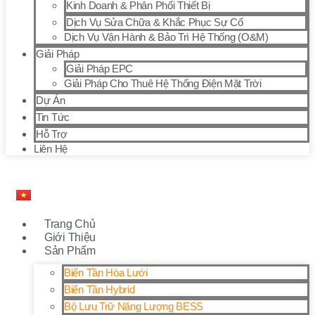
Kinh Doanh & Phân Phối Thiết Bị
Dịch Vụ Sửa Chữa & Khắc Phục Sự Cố
Dịch Vụ Vận Hành & Bảo Trì Hệ Thống (O&M)
Giải Pháp
Giải Pháp EPC
Giải Pháp Cho Thuê Hệ Thống Điện Mặt Trời
Dự Án
Tin Tức
Hỗ Trợ
Liên Hệ
Trang Chủ
Giới Thiệu
Sản Phẩm
Biến Tần Hòa Lưới
Biến Tần Hybrid
Bộ Lưu Trữ Năng Lượng BESS