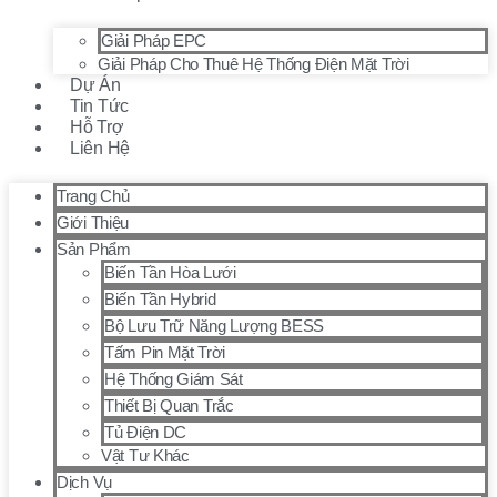
Giải Pháp EPC
Giải Pháp Cho Thuê Hệ Thống Điện Mặt Trời
Dự Án
Tin Tức
Hỗ Trợ
Liên Hệ
Trang Chủ
Giới Thiệu
Sản Phẩm
Biến Tần Hòa Lưới
Biến Tần Hybrid
Bộ Lưu Trữ Năng Lượng BESS
Tấm Pin Mặt Trời
Hệ Thống Giám Sát
Thiết Bị Quan Trắc
Tủ Điện DC
Vật Tư Khác
Dịch Vụ