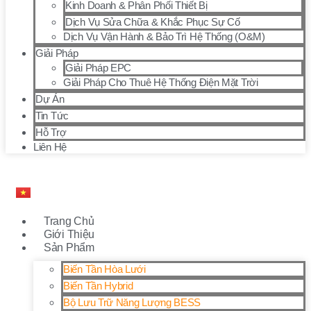
Kinh Doanh & Phân Phối Thiết Bị
Dịch Vụ Sửa Chữa & Khắc Phục Sự Cố
Dịch Vụ Vận Hành & Bảo Trì Hệ Thống (O&M)
Giải Pháp
Giải Pháp EPC
Giải Pháp Cho Thuê Hệ Thống Điện Mặt Trời
Dự Án
Tin Tức
Hỗ Trợ
Liên Hệ
Trang Chủ
Giới Thiệu
Sản Phẩm
Biến Tần Hòa Lưới
Biến Tần Hybrid
Bộ Lưu Trữ Năng Lượng BESS