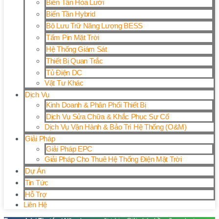
Biến Tần Hòa Lưới
Biến Tần Hybrid
Bộ Lưu Trữ Năng Lượng BESS
Tấm Pin Mặt Trời
Hệ Thống Giám Sát
Thiết Bị Quan Trắc
Tủ Điện DC
Vật Tư Khác
Dịch Vụ
Kinh Doanh & Phân Phối Thiết Bị
Dịch Vụ Sửa Chữa & Khắc Phục Sự Cố
Dịch Vụ Vận Hành & Bảo Trì Hệ Thống (O&M)
Giải Pháp
Giải Pháp EPC
Giải Pháp Cho Thuê Hệ Thống Điện Mặt Trời
Dự Án
Tin Tức
Hỗ Trợ
Liên Hệ