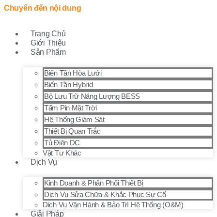
Chuyển đến nội dung
Trang Chủ
Giới Thiệu
Sản Phẩm
Biến Tần Hòa Lưới
Biến Tần Hybrid
Bộ Lưu Trữ Năng Lượng BESS
Tấm Pin Mặt Trời
Hệ Thống Giám Sát
Thiết Bị Quan Trắc
Tủ Điện DC
Vật Tư Khác
Dịch Vụ
Kinh Doanh & Phân Phối Thiết Bị
Dịch Vụ Sửa Chữa & Khắc Phục Sự Cố
Dịch Vụ Vận Hành & Bảo Trì Hệ Thống (O&M)
Giải Pháp