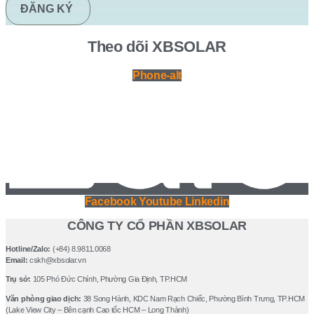
ĐĂNG KÝ
Theo dõi XBSOLAR
Phone-alt
Facebook
Youtube
Linkedin
CÔNG TY CỔ PHẦN XBSOLAR
Hotline/Zalo:
(+84) 8.9811.0068
Email:
cskh@xbsolar.vn
Trụ sở:
105 Phó Ðức Chính, Phường Gia Ðịnh, TP.HCM
Văn phòng giao dịch:
38 Song Hành, KDC Nam Rạch Chiếc, Phường Bình Trưng, TP.HCM
(Lake View City – Bên cạnh Cao tốc HCM – Long Thành)