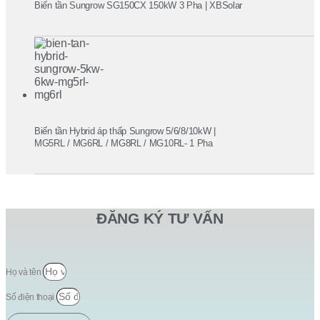
Biến tần Sungrow SG150CX 150kW 3 Pha | XBSolar
Biến tần Hybrid áp thấp Sungrow 5/6/8/10kW |
MG5RL / MG6RL / MG8RL / MG10RL- 1 Pha
ĐĂNG KÝ TƯ VẤN
Họ và tên
Số điện thoại