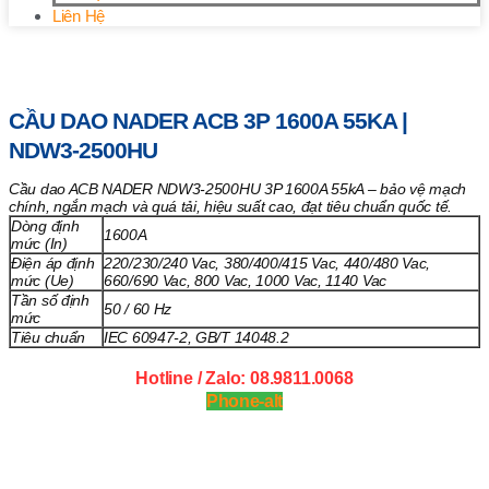
Liên Hệ
Trang chủ
/
Vật tư khác
/ Cầu Dao NADER ACB 3P 1600A
55kA | NDW3-2500HU
CẦU DAO NADER ACB 3P 1600A 55KA |
NDW3-2500HU
Cầu dao ACB NADER NDW3-2500HU 3P 1600A 55kA – bảo vệ mạch
chính, ngắn mạch và quá tải, hiệu suất cao, đạt tiêu chuẩn quốc tế.
Dòng định
1600A
mức (In)
Điện áp định
220/230/240 Vac, 380/400/415 Vac, 440/480 Vac,
mức (Ue)
660/690 Vac, 800 Vac, 1000 Vac, 1140 Vac
Tần số định
50 / 60 Hz
mức
Tiêu chuẩn
IEC 60947-2, GB/T 14048.2
Hotline / Zalo: 08.9811.0068
Phone-alt