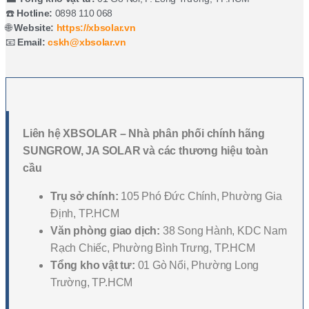
☎️
Hotline:
0898 110 068
🌐
Website:
https://xbsolar.vn
📧
Email:
cskh@xbsolar.vn
Liên hệ XBSOLAR – Nhà phân phối chính hãng
SUNGROW, JA SOLAR và các thương hiệu toàn
cầu
Trụ sở chính:
105 Phó Đức Chính, Phường Gia
Định, TP.HCM
Văn phòng giao dịch:
38 Song Hành, KDC Nam
Rạch Chiếc, Phường Bình Trưng, TP.HCM
Tổng kho vật tư:
01 Gò Nổi, Phường Long
Trường, TP.HCM