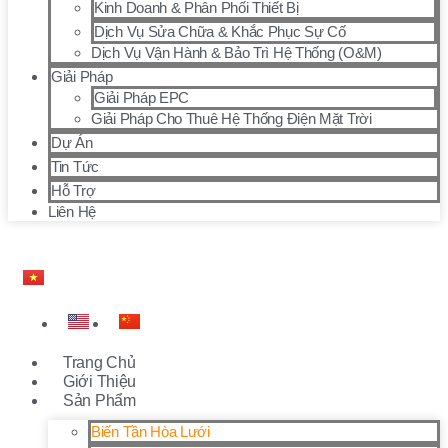
Kinh Doanh & Phân Phối Thiết Bị
Dịch Vụ Sửa Chữa & Khắc Phục Sự Cố
Dịch Vụ Vận Hành & Bảo Trì Hệ Thống (O&M)
Giải Pháp
Giải Pháp EPC
Giải Pháp Cho Thuê Hệ Thống Điện Mặt Trời
Dự Án
Tin Tức
Hỗ Trợ
Liên Hệ
Trang Chủ
Giới Thiệu
Sản Phẩm
Biến Tần Hòa Lưới