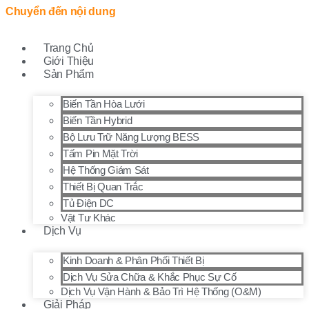
Chuyển đến nội dung
Trang Chủ
Giới Thiệu
Sản Phẩm
Biến Tần Hòa Lưới
Biến Tần Hybrid
Bộ Lưu Trữ Năng Lượng BESS
Tấm Pin Mặt Trời
Hệ Thống Giám Sát
Thiết Bị Quan Trắc
Tủ Điện DC
Vật Tư Khác
Dịch Vụ
Kinh Doanh & Phân Phối Thiết Bị
Dịch Vụ Sửa Chữa & Khắc Phục Sự Cố
Dịch Vụ Vận Hành & Bảo Trì Hệ Thống (O&M)
Giải Pháp