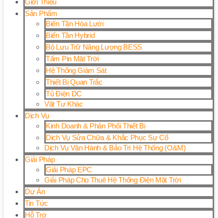
Giới Thiệu
Sản Phẩm
Biến Tần Hòa Lưới
Biến Tần Hybrid
Bộ Lưu Trữ Năng Lượng BESS
Tấm Pin Mặt Trời
Hệ Thống Giám Sát
Thiết Bị Quan Trắc
Tủ Điện DC
Vật Tư Khác
Dịch Vụ
Kinh Doanh & Phân Phối Thiết Bị
Dịch Vụ Sửa Chữa & Khắc Phục Sự Cố
Dịch Vụ Vận Hành & Bảo Trì Hệ Thống (O&M)
Giải Pháp
Giải Pháp EPC
Giải Pháp Cho Thuê Hệ Thống Điện Mặt Trời
Dự Án
Tin Tức
Hỗ Trợ