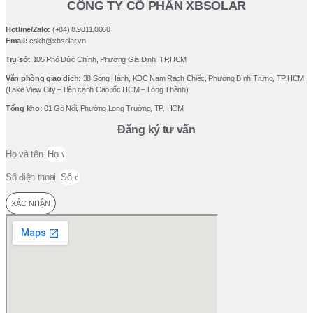
CÔNG TY CỔ PHẦN XBSOLAR
Hotline/Zalo:
(+84) 8.9811.0068
Email:
cskh@xbsolar.vn
Trụ sở:
105 Phó Ðức Chính, Phường Gia Ðịnh, TP.HCM
Văn phòng giao dịch:
38 Song Hành, KDC Nam Rạch Chiếc, Phường Bình Trưng, TP.HCM
(Lake View City – Bên cạnh Cao tốc HCM – Long Thành)
Tổng kho:
01 Gò Nổi, Phường Long Trường, TP. HCM
Đăng ký tư vấn
Họ và tên
Số điện thoại
XÁC NHẬN