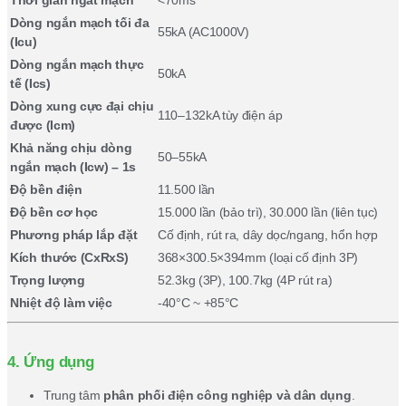
Dòng ngắn mạch tối đa
55kA (AC1000V)
(Icu)
Dòng ngắn mạch thực
50kA
tế (Ics)
Dòng xung cực đại chịu
110–132kA tùy điện áp
được (Icm)
Khả năng chịu dòng
50–55kA
ngắn mạch (Icw) – 1s
Độ bền điện
11.500 lần
Độ bền cơ học
15.000 lần (bảo trì), 30.000 lần (liên tục)
Phương pháp lắp đặt
Cố định, rút ra, dây dọc/ngang, hổn hợp
Kích thước (CxRxS)
368×300.5×394mm (loại cố định 3P)
Trọng lượng
52.3kg (3P), 100.7kg (4P rút ra)
Nhiệt độ làm việc
-40°C ~ +85°C
4. Ứng dụng
Trung tâm
phân phối điện công nghiệp và dân dụng
.