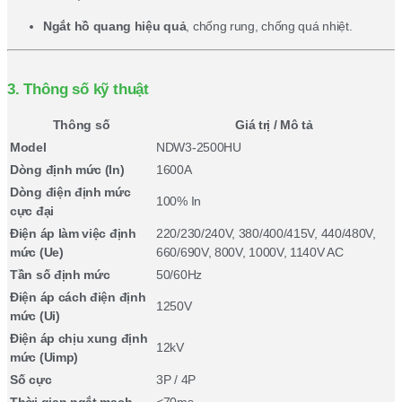
Ngắt hồ quang hiệu quả
, chống rung, chống quá nhiệt.
3. Thông số kỹ thuật
Thông số
Giá trị / Mô tả
Model
NDW3-2500HU
Dòng định mức (In)
1600A
Dòng điện định mức
100% In
cực đại
Điện áp làm việc định
220/230/240V, 380/400/415V, 440/480V,
mức (Ue)
660/690V, 800V, 1000V, 1140V AC
Tần số định mức
50/60Hz
Điện áp cách điện định
1250V
mức (Ui)
Điện áp chịu xung định
12kV
mức (Uimp)
Số cực
3P / 4P
Thời gian ngắt mạch
<70ms