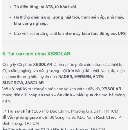
Tủ điện tổng, tủ ATS, tủ hòa lưới
.
Hệ thống
điện năng lượng mặt trời, trạm biến áp, nhà máy,
khu công nghiệp
.
Bảo vệ thiết bị công suất lớn như
máy biến tần, động cơ, UPS
.
5. Tại sao nên chọn XBSOLAR
Công ty Cổ phần
XBSOLAR
là nhà phân phối chính thức các thiết bị
điện công nghiệp và năng lượng mặt trời hàng đầu Việt Nam, đại diện
cho các thương hiệu uy tín như
NADER, MERSEN, ANTAI,
SUNGROW, JASOLAR
.
Với đội ngũ kỹ sư chuyên môn cao và kho vật tư đầy đủ,
XBSOLAR
mang đến giải pháp
an toàn – ổn định – hiệu quả
cho mọi hệ thống
điện.
📍
Trụ sở chính:
105 Phó Đức Chính, Phường Gia Định, TP.HCM
🏬
Văn phòng giao dịch:
38 Song Hành, KDC Nam Rạch Chiếc, P.
Bình Trưng, TP.HCM
🏭
Tổng kho vật tư:
01 Gò Nổi, P. Long Trường, TP.HCM