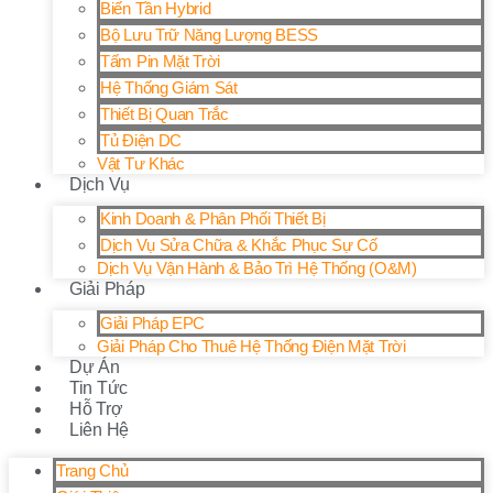
Biến Tần Hybrid
Bộ Lưu Trữ Năng Lượng BESS
Tấm Pin Mặt Trời
Hệ Thống Giám Sát
Thiết Bị Quan Trắc
Tủ Điện DC
Vật Tư Khác
Dịch Vụ
Kinh Doanh & Phân Phối Thiết Bị
Dịch Vụ Sửa Chữa & Khắc Phục Sự Cố
Dịch Vụ Vận Hành & Bảo Trì Hệ Thống (O&M)
Giải Pháp
Giải Pháp EPC
Giải Pháp Cho Thuê Hệ Thống Điện Mặt Trời
Dự Án
Tin Tức
Hỗ Trợ
Liên Hệ
Trang Chủ