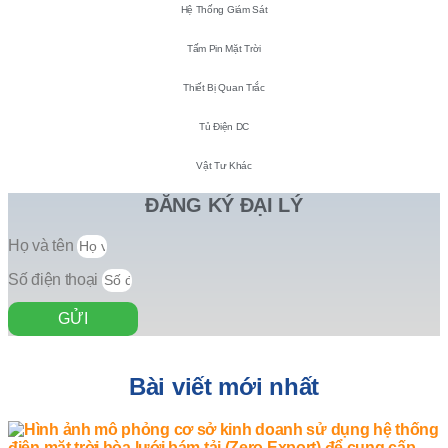
Hệ Thống Giám Sát
Tấm Pin Mặt Trời
Thiết Bị Quan Trắc
Tủ Điện DC
Vật Tư Khác
ĐĂNG KÝ ĐẠI LÝ
Họ và tên
Số điện thoại
GỬI
Bài viết mới nhất