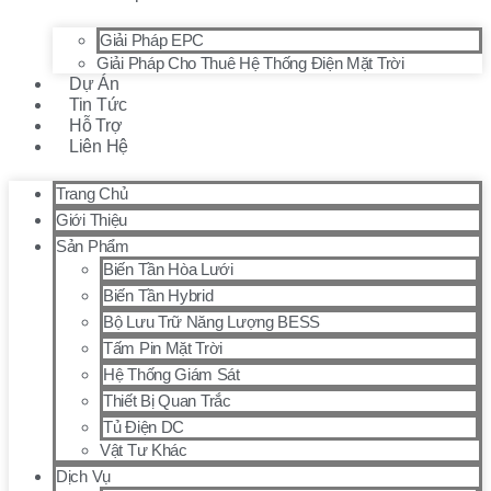
Giải Pháp EPC
Giải Pháp Cho Thuê Hệ Thống Điện Mặt Trời
Dự Án
Tin Tức
Hỗ Trợ
Liên Hệ
Trang Chủ
Giới Thiệu
Sản Phẩm
Biến Tần Hòa Lưới
Biến Tần Hybrid
Bộ Lưu Trữ Năng Lượng BESS
Tấm Pin Mặt Trời
Hệ Thống Giám Sát
Thiết Bị Quan Trắc
Tủ Điện DC
Vật Tư Khác
Dịch Vụ