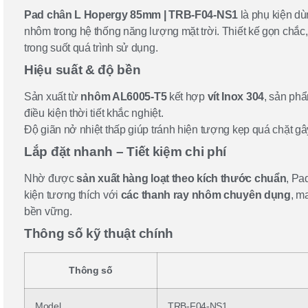
Pad chân L Hopergy 85mm | TRB-F04-NS1
là phụ kiện dù
nhôm trong hệ thống năng lượng mặt trời. Thiết kế gọn chắc,
trong suốt quá trình sử dụng.
Hiệu suất & độ bền
Sản xuất từ
nhôm AL6005-T5
kết hợp
vít Inox 304
, sản ph
điều kiện thời tiết khắc nghiệt.
Độ giãn nở nhiệt thấp giúp tránh hiện tượng kẹp quá chặt gâ
Lắp đặt nhanh – Tiết kiệm chi phí
Nhờ được
sản xuất hàng loạt theo kích thước chuẩn
, Pa
kiện tương thích với
các thanh ray nhôm chuyên dụng
, m
bền vững.
Thông số kỹ thuật chính
Thông số
Model
TRB-F04-NS1