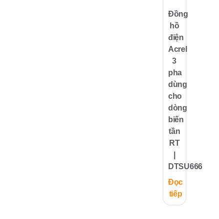
Đồng
hồ
điện
Acrel
3
pha
dùng
cho
dòng
biến
tần
RT
|
DTSU666
Đọc
tiếp