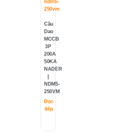
Cầu
Dao
MCCB
3P
200A
50KA
NADER
|
NDM5-
250VM
Đọc
tiếp