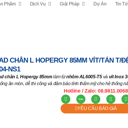
ản Phẩm
Dịch Vụ
Giải Pháp
Dự Án
Tin T
/Đệm cao su) | TRB-F04-NS1
AD CHÂN L HOPERGY 85MM VÍT/TÁN T/ĐỆ
04-NS1
ad chân L Hopergy 85mm
làm từ
nhôm AL6005-T5
và
vít Inox 
ống ăn mòn, dễ thi công và đảm bảo tính thẩm mỹ cho hệ thống nă
Hotline / Zalo: 08.9811.0068
YÊU CẦU BÁO GIÁ