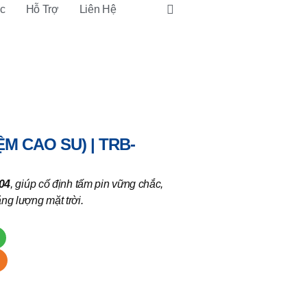
ức
Hỗ Trợ
Liên Hệ
M CAO SU) | TRB-
304
, giúp cố định tấm pin vững chắc,
ng lượng mặt trời.