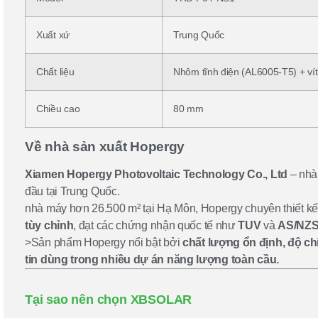
Xuất xứ
Trung Quốc
Chất liệu
Nhôm tĩnh điện (AL6005-T5) + vít
Chiều cao
80 mm
Về nhà sản xuất Hopergy
Xiamen Hopergy Photovoltaic Technology Co., Ltd
– nhà 
đầu tại Trung Quốc.
nhà máy hơn 26.500 m² tại Hạ Môn, Hopergy chuyên thiết kế,
tùy chỉnh
, đạt các chứng nhận quốc tế như
TUV
và
AS/NZS
>Sản phẩm Hopergy nổi bật bởi
chất lượng ổn định, độ ch
tin dùng trong nhiều dự án năng lượng toàn cầu.
Tại sao nên chọn XBSOLAR