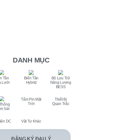
DANH MỤC
n Tần
Biến Tần
Bộ Lưu Trữ
 Lưới
Hybrid
Năng Lượng
BESS
Tấm Pin Mặt
Thiết Bị
Trời
Quan Trắc
Thống
m Sát
iện DC
Vật Tư Khác
ĐĂNG KÝ ĐẠI LÝ