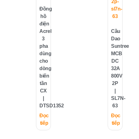
Đồng
hồ
điện
Acrel
Cầu
3
Dao
pha
Suntree
dùng
MCB
cho
DC
dòng
32A
biến
800V
tần
2P
CX
|
|
SL7N-
DTSD1352
63
Đọc
Đọc
tiếp
tiếp