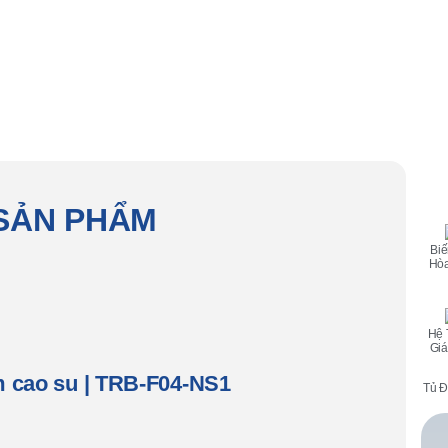
 SẢN PHẨM
Biế
Hòa
Hệ 
Giá
 cao su | TRB-F04-NS1
Tủ Đ