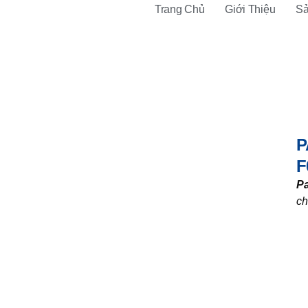
Trang Chủ
Giới Thiệu
S
Trang chủ
/
Vật tư khác
/ Pad chân L Hopergy 85mm Vít/Tán T
P
F
P
ch