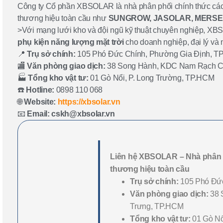
Công ty Cổ phần XBSOLAR là nhà phân phối chính thức các th
thương hiệu toàn cầu như
SUNGROW, JASOLAR, MERSEN
>Với mạng lưới kho và đội ngũ kỹ thuật chuyên nghiệp, XB
phụ kiện năng lượng mặt trời
cho doanh nghiệp, đại lý và 
📍
Trụ sở chính:
105 Phó Đức Chính, Phường Gia Định, T
🏬
Văn phòng giao dịch:
38 Song Hành, KDC Nam Rạch Chi
🏭
Tổng kho vật tư:
01 Gò Nổi, P. Long Trường, TP.HCM
☎️
Hotline:
0898 110 068
🌐
Website:
https://xbsolar.vn
📧
Email:
cskh@xbsolar.vn
Liên hệ XBSOLAR – Nhà phân
thương hiệu toàn cầu
Trụ sở chính:
105 Phó Đức
Văn phòng giao dịch:
38 
Trưng, TP.HCM
Tổng kho vật tư:
01 Gò Nổ