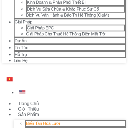
Kinh Doanh & Phân Phối Thiết Bị
Dịch Vụ Sửa Chữa & Khắc Phục Sự Cố
Dịch Vụ Vận Hành & Bảo Trì Hệ Thống (O&M)
Giải Pháp
Giải Pháp EPC
Giải Pháp Cho Thuê Hệ Thống Điện Mặt Trời
Dự Án
Tin Tức
Hỗ Trợ
Liên Hệ
Trang Chủ
Giới Thiệu
Sản Phẩm
Biến Tần Hòa Lưới