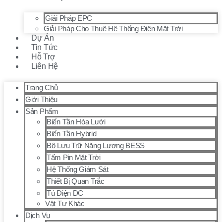
Giải Pháp EPC
Giải Pháp Cho Thuê Hệ Thống Điện Mặt Trời
Dự Án
Tin Tức
Hỗ Trợ
Liên Hệ
Trang Chủ
Giới Thiệu
Sản Phẩm
Biến Tần Hòa Lưới
Biến Tần Hybrid
Bộ Lưu Trữ Năng Lượng BESS
Tấm Pin Mặt Trời
Hệ Thống Giám Sát
Thiết Bị Quan Trắc
Tủ Điện DC
Vật Tư Khác
Dịch Vụ