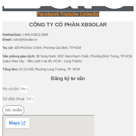
Facebook
Youtube
Linkedin
CÔNG TY CỔ PHẦN XBSOLAR
Hotline/Zalo:
(+84) 8.9811.0068
Email:
cskh@xbsolar.vn
Trụ sở:
105 Phó Ðức Chính, Phường Gia Ðịnh, TP.HCM
Văn phòng giao dịch:
38 Song Hành, KDC Nam Rạch Chiếc, Phường Bình Trưng, TP.HCM
(Lake View City – Bên cạnh Cao tốc HCM – Long Thành)
Tổng kho:
01 Gò Nổi, Phường Long Trường, TP. HCM
Đăng ký tư vấn
Họ và tên
Số điện thoại
XÁC NHẬN