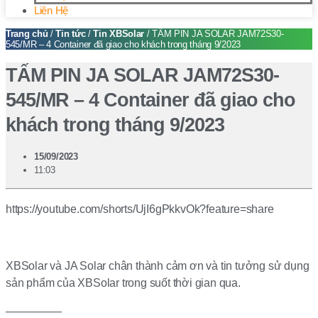
Liên Hệ
Trang chủ
/
Tin tức
/
Tin XBSolar
/ TẤM PIN JA SOLAR JAM72S30-
545/MR – 4 Container đã giao cho khách trong tháng 9/2023
TẤM PIN JA SOLAR JAM72S30-
545/MR – 4 Container đã giao cho
khách trong tháng 9/2023
15/09/2023
11:03
https://youtube.com/shorts/UjI6gPkkvOk?feature=share
XBSolar và JA Solar chân thành cảm ơn và tin tưởng sử dụng
sản phẩm của XBSolar trong suốt thời gian qua.
—————