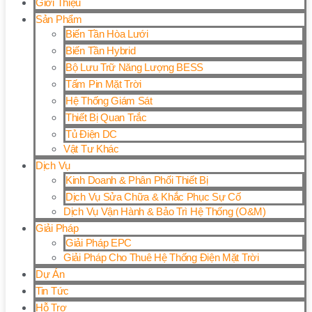
Giới Thiệu
Sản Phẩm
Biến Tần Hòa Lưới
Biến Tần Hybrid
Bộ Lưu Trữ Năng Lượng BESS
Tấm Pin Mặt Trời
Hệ Thống Giám Sát
Thiết Bị Quan Trắc
Tủ Điện DC
Vật Tư Khác
Dịch Vụ
Kinh Doanh & Phân Phối Thiết Bị
Dịch Vụ Sửa Chữa & Khắc Phục Sự Cố
Dịch Vụ Vận Hành & Bảo Trì Hệ Thống (O&M)
Giải Pháp
Giải Pháp EPC
Giải Pháp Cho Thuê Hệ Thống Điện Mặt Trời
Dự Án
Tin Tức
Hỗ Trợ