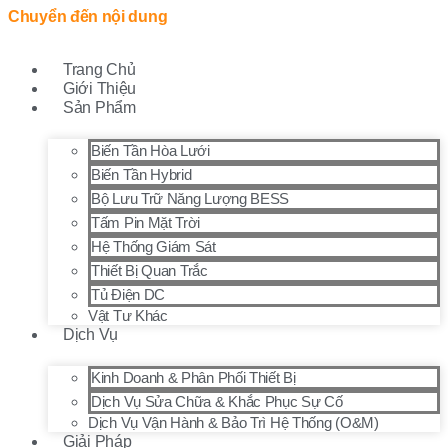
Chuyển đến nội dung
Trang Chủ
Giới Thiệu
Sản Phẩm
Biến Tần Hòa Lưới
Biến Tần Hybrid
Bộ Lưu Trữ Năng Lượng BESS
Tấm Pin Mặt Trời
Hệ Thống Giám Sát
Thiết Bị Quan Trắc
Tủ Điện DC
Vật Tư Khác
Dịch Vụ
Kinh Doanh & Phân Phối Thiết Bị
Dịch Vụ Sửa Chữa & Khắc Phục Sự Cố
Dịch Vụ Vận Hành & Bảo Trì Hệ Thống (O&M)
Giải Pháp