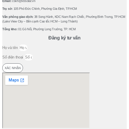
Email:
cskh@xbsolar.vn
Trụ sở:
105 Phó Ðức Chính, Phường Gia Ðịnh, TP.HCM
Văn phòng giao dịch:
38 Song Hành, KDC Nam Rạch Chiếc, Phường Bình Trưng, TP.HCM
(Lake View City – Bên cạnh Cao tốc HCM – Long Thành)
Tổng kho:
01 Gò Nổi, Phường Long Trường, TP. HCM
Đăng ký tư vấn
Họ và tên
Số điện thoại
XÁC NHẬN