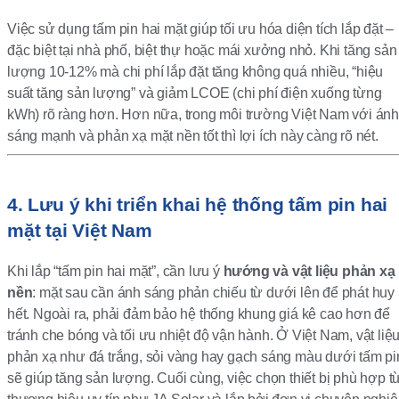
Việc sử dụng tấm pin hai mặt giúp tối ưu hóa diện tích lắp đặt –
đặc biệt tại nhà phố, biệt thự hoặc mái xưởng nhỏ. Khi tăng sản
lượng 10-12% mà chi phí lắp đặt tăng không quá nhiều, “hiệu
suất tăng sản lượng” và giảm LCOE (chi phí điện xuống từng
kWh) rõ ràng hơn. Hơn nữa, trong môi trường Việt Nam với ánh
sáng mạnh và phản xạ mặt nền tốt thì lợi ích này càng rõ nét.
4. Lưu ý khi triển khai hệ thống tấm pin hai
mặt tại Việt Nam
Khi lắp “tấm pin hai mặt”, cần lưu ý
hướng và vật liệu phản xạ
nền
: mặt sau cần ánh sáng phản chiếu từ dưới lên để phát huy
hết. Ngoài ra, phải đảm bảo hệ thống khung giá kê cao hơn để
tránh che bóng và tối ưu nhiệt độ vận hành. Ở Việt Nam, vật liệ
phản xạ như đá trắng, sỏi vàng hay gạch sáng màu dưới tấm pi
sẽ giúp tăng sản lượng. Cuối cùng, việc chọn thiết bị phù hợp t