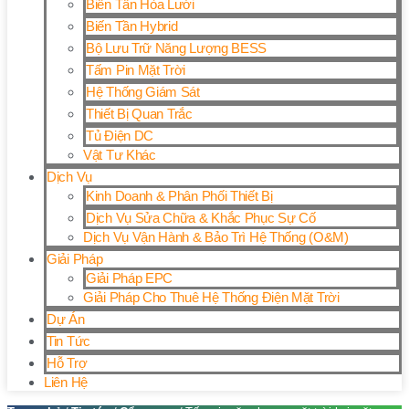
Biến Tần Hòa Lưới
Biến Tần Hybrid
Bộ Lưu Trữ Năng Lượng BESS
Tấm Pin Mặt Trời
Hệ Thống Giám Sát
Thiết Bị Quan Trắc
Tủ Điện DC
Vật Tư Khác
Dịch Vụ
Kinh Doanh & Phân Phối Thiết Bị
Dịch Vụ Sửa Chữa & Khắc Phục Sự Cố
Dịch Vụ Vận Hành & Bảo Trì Hệ Thống (O&M)
Giải Pháp
Giải Pháp EPC
Giải Pháp Cho Thuê Hệ Thống Điện Mặt Trời
Dự Án
Tin Tức
Hỗ Trợ
Liên Hệ