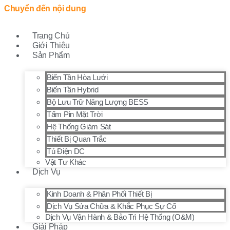
Chuyển đến nội dung
Trang Chủ
Giới Thiệu
Sản Phẩm
Biến Tần Hòa Lưới
Biến Tần Hybrid
Bộ Lưu Trữ Năng Lượng BESS
Tấm Pin Mặt Trời
Hệ Thống Giám Sát
Thiết Bị Quan Trắc
Tủ Điện DC
Vật Tư Khác
Dịch Vụ
Kinh Doanh & Phân Phối Thiết Bị
Dịch Vụ Sửa Chữa & Khắc Phục Sự Cố
Dịch Vụ Vận Hành & Bảo Trì Hệ Thống (O&M)
Giải Pháp