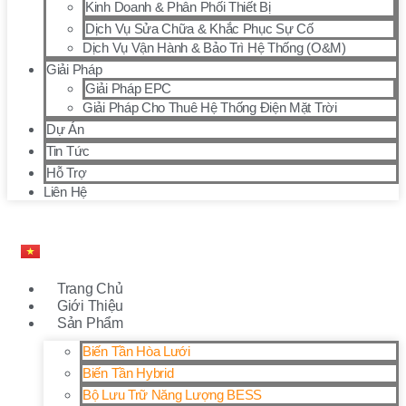
Kinh Doanh & Phân Phối Thiết Bị
Dịch Vụ Sửa Chữa & Khắc Phục Sự Cố
Dịch Vụ Vận Hành & Bảo Trì Hệ Thống (O&M)
Giải Pháp
Giải Pháp EPC
Giải Pháp Cho Thuê Hệ Thống Điện Mặt Trời
Dự Án
Tin Tức
Hỗ Trợ
Liên Hệ
Trang Chủ
Giới Thiệu
Sản Phẩm
Biến Tần Hòa Lưới
Biến Tần Hybrid
Bộ Lưu Trữ Năng Lượng BESS