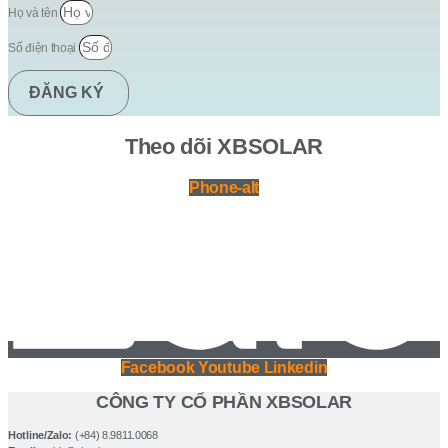
Họ và tên
Số điện thoại
ĐĂNG KÝ
Theo dõi XBSOLAR
Phone-alt
Facebook
Youtube
Linkedin
CÔNG TY CỔ PHẦN XBSOLAR
Hotline/Zalo:
(+84) 8.9811.0068