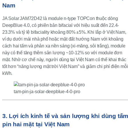
Nam
JA Solar JAM72D42
là module n-type TOPCon thuộc dòng
DeepBlue 4.0, có phiên bản bifacial với hiệu suất đến 22.4-
23.3% và tỷ lệ bifaciality khoảng 80% ±5%. Khi lắp ở Việt Nam,
ví dụ dưới mái nhà phố hoặc mặt đất hướng Nam với khoảng
cách hai tấm và phản xạ nền sáng (xi-măng, sỏi trắng), module
này có thể tăng thêm sản lượng ~10-12% so với module đơn
mặt. Nhờ cơ chế này, người dùng tại Việt Nam có thể khai thác
tốt hơn “năng lượng mặt trời Việt Nam” và giảm chi phí điện mỗi
kWh.
tam-pin-ja-solar-deepblue-4-0-pro
3. Lợi ích kinh tế và sản lượng khi dùng tấ
pin hai mặt tại Việt Nam