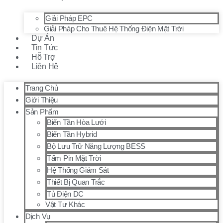
Giải Pháp EPC
Giải Pháp Cho Thuê Hệ Thống Điện Mặt Trời
Dự Án
Tin Tức
Hỗ Trợ
Liên Hệ
Trang Chủ
Giới Thiệu
Sản Phẩm
Biến Tần Hòa Lưới
Biến Tần Hybrid
Bộ Lưu Trữ Năng Lượng BESS
Tấm Pin Mặt Trời
Hệ Thống Giám Sát
Thiết Bị Quan Trắc
Tủ Điện DC
Vật Tư Khác
Dịch Vụ