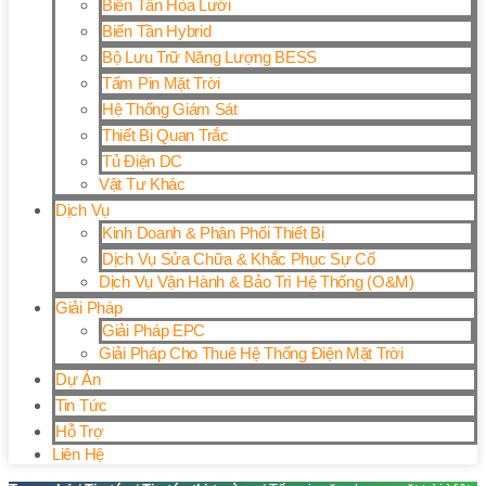
Biến Tần Hòa Lưới
Biến Tần Hybrid
Bộ Lưu Trữ Năng Lượng BESS
Tấm Pin Mặt Trời
Hệ Thống Giám Sát
Thiết Bị Quan Trắc
Tủ Điện DC
Vật Tư Khác
Dịch Vụ
Kinh Doanh & Phân Phối Thiết Bị
Dịch Vụ Sửa Chữa & Khắc Phục Sự Cố
Dịch Vụ Vận Hành & Bảo Trì Hệ Thống (O&M)
Giải Pháp
Giải Pháp EPC
Giải Pháp Cho Thuê Hệ Thống Điện Mặt Trời
Dự Án
Tin Tức
Hỗ Trợ
Liên Hệ