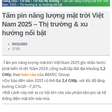
Trang chủ
/
Tin tức
/
Tin tức thị trường
/ Tấm pin năng lượng mặt trời Việt
Nam 2025 – Thị trường & xu hướng nổi bật
Tấm pin năng lượng mặt trời Việt
Nam 2025 – Thị trường & xu
hướng nổi bật
05/11/2025
17:03
.Tấm pin năng lượng mặt trời Việt Nam 2025 ghi nhận bước
phát triển rõ rệt. Năm 2024, công suất lắp đặt đạt khoảng
1,2
GWp
, theo
báo cáo
của IMARC Group.
>Dự báo đến năm 2033 có thể đạt
2,4 GWp
, với tốc độ tăng
trưởng CAGR ~7,87%.
>Bối cảnh này mở ra cơ hội lớn cho sản phẩm tấm pin và hệ
thống điện mặt trời mái nhà.