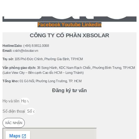
Facebook
Youtube
Linkedin
CÔNG TY CỔ PHẦN XBSOLAR
Hotline/Zalo:
(+84) 8.9811.0068
Email:
cskh@xbsolar.vn
Trụ sở:
105 Phó Ðức Chính, Phường Gia Ðịnh, TP.HCM
Văn phòng giao dịch:
38 Song Hành, KDC Nam Rạch Chiếc, Phường Bình Trưng, TP.HCM
(Lake View City – Bên cạnh Cao tốc HCM – Long Thành)
Tổng kho:
01 Gò Nổi, Phường Long Trường, TP. HCM
Đăng ký tư vấn
Họ và tên
Số điện thoại
XÁC NHẬN