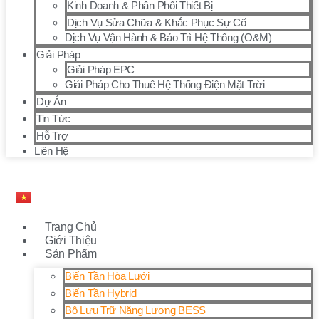
Kinh Doanh & Phân Phối Thiết Bị
Dịch Vụ Sửa Chữa & Khắc Phục Sự Cố
Dịch Vụ Vận Hành & Bảo Trì Hệ Thống (O&M)
Giải Pháp
Giải Pháp EPC
Giải Pháp Cho Thuê Hệ Thống Điện Mặt Trời
Dự Án
Tin Tức
Hỗ Trợ
Liên Hệ
Trang Chủ
Giới Thiệu
Sản Phẩm
Biến Tần Hòa Lưới
Biến Tần Hybrid
Bộ Lưu Trữ Năng Lượng BESS