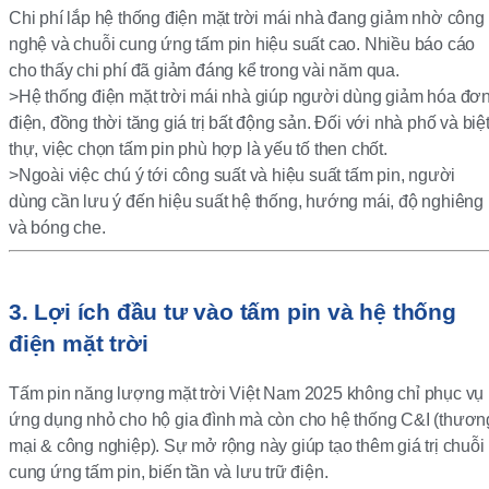
Chi phí lắp hệ thống điện mặt trời mái nhà đang giảm nhờ công
nghệ và chuỗi cung ứng tấm pin hiệu suất cao. Nhiều báo cáo
cho thấy chi phí đã giảm đáng kể trong vài năm qua.
>Hệ thống điện mặt trời mái nhà giúp người dùng giảm hóa đơ
điện, đồng thời tăng giá trị bất động sản. Đối với nhà phố và biệ
thự, việc chọn tấm pin phù hợp là yếu tố then chốt.
>Ngoài việc chú ý tới công suất và hiệu suất tấm pin, người
dùng cần lưu ý đến hiệu suất hệ thống, hướng mái, độ nghiêng
và bóng che.
3. Lợi ích đầu tư vào tấm pin và hệ thống
điện mặt trời
Tấm pin năng lượng mặt trời Việt Nam 2025 không chỉ phục vụ
ứng dụng nhỏ cho hộ gia đình mà còn cho hệ thống C&I (thươn
mại & công nghiệp). Sự mở rộng này giúp tạo thêm giá trị chuỗi
cung ứng tấm pin, biến tần và lưu trữ điện.