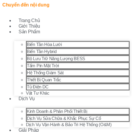
Chuyển đến nội dung
Trang Chủ
Giới Thiệu
Sản Phẩm
Biến Tần Hòa Lưới
Biến Tần Hybrid
Bộ Lưu Trữ Năng Lượng BESS
Tấm Pin Mặt Trời
Hệ Thống Giám Sát
Thiết Bị Quan Trắc
Tủ Điện DC
Vật Tư Khác
Dịch Vụ
Kinh Doanh & Phân Phối Thiết Bị
Dịch Vụ Sửa Chữa & Khắc Phục Sự Cố
Dịch Vụ Vận Hành & Bảo Trì Hệ Thống (O&M)
Giải Pháp