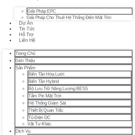
Giải Pháp EPC
Giải Pháp Cho Thuê Hệ Thống Điện Mặt Trời
Dự Án
Tin Tức
Hỗ Trợ
Liên Hệ
Trang Chủ
Giới Thiệu
Sản Phẩm
Biến Tần Hòa Lưới
Biến Tần Hybrid
Bộ Lưu Trữ Năng Lượng BESS
Tấm Pin Mặt Trời
Hệ Thống Giám Sát
Thiết Bị Quan Trắc
Tủ Điện DC
Vật Tư Khác
Dịch Vụ