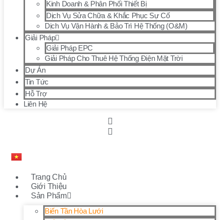
Kinh Doanh & Phân Phối Thiết Bị
Dịch Vụ Sửa Chữa & Khắc Phục Sự Cố
Dịch Vụ Vận Hành & Bảo Trì Hệ Thống (O&M)
Giải Pháp
Giải Pháp EPC
Giải Pháp Cho Thuê Hệ Thống Điện Mặt Trời
Dự Án
Tin Tức
Hỗ Trợ
Liên Hệ
Trang Chủ
Giới Thiệu
Sản Phẩm
Biến Tần Hòa Lưới