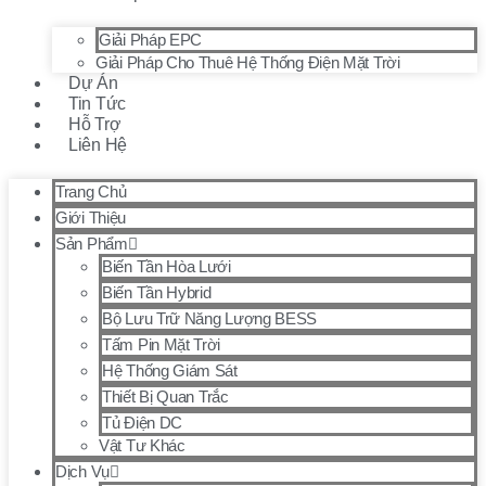
Giải Pháp EPC
Giải Pháp Cho Thuê Hệ Thống Điện Mặt Trời
Dự Án
Tin Tức
Hỗ Trợ
Liên Hệ
Trang Chủ
Giới Thiệu
Sản Phẩm
Biến Tần Hòa Lưới
Biến Tần Hybrid
Bộ Lưu Trữ Năng Lượng BESS
Tấm Pin Mặt Trời
Hệ Thống Giám Sát
Thiết Bị Quan Trắc
Tủ Điện DC
Vật Tư Khác
Dịch Vụ