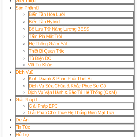
Giới Thiệu
Sản Phẩm
Biến Tần Hòa Lưới
Biến Tần Hybrid
Bộ Lưu Trữ Năng Lượng BESS
Tấm Pin Mặt Trời
Hệ Thống Giám Sát
Thiết Bị Quan Trắc
Tủ Điện DC
Vật Tư Khác
Dịch Vụ
Kinh Doanh & Phân Phối Thiết Bị
Dịch Vụ Sửa Chữa & Khắc Phục Sự Cố
Dịch Vụ Vận Hành & Bảo Trì Hệ Thống (O&M)
Giải Pháp
Giải Pháp EPC
Giải Pháp Cho Thuê Hệ Thống Điện Mặt Trời
Dự Án
Tin Tức
Hỗ Trợ