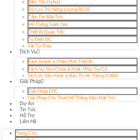
Biến Tần Hybrid
Bộ Lưu Trữ Năng Lượng BESS
Tấm Pin Mặt Trời
Hệ Thống Giám Sát
Thiết Bị Quan Trắc
Tủ Điện DC
Vật Tư Khác
Dịch Vụ
Kinh Doanh & Phân Phối Thiết Bị
Dịch Vụ Sửa Chữa & Khắc Phục Sự Cố
Dịch Vụ Vận Hành & Bảo Trì Hệ Thống (O&M)
Giải Pháp
Giải Pháp EPC
Giải Pháp Cho Thuê Hệ Thống Điện Mặt Trời
Dự Án
Tin Tức
Hỗ Trợ
Liên Hệ
Trang Chủ