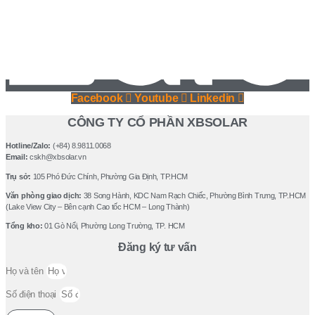
Facebook
Youtube
Linkedin
CÔNG TY CỔ PHẦN XBSOLAR
Hotline/Zalo:
(+84) 8.9811.0068
Email:
cskh@xbsolar.vn
Trụ sở:
105 Phó Ðức Chính, Phường Gia Ðịnh, TP.HCM
Văn phòng giao dịch:
38 Song Hành, KDC Nam Rạch Chiếc, Phường Bình Trưng, TP.HCM
(Lake View City – Bên cạnh Cao tốc HCM – Long Thành)
Tổng kho:
01 Gò Nổi, Phường Long Trường, TP. HCM
Đăng ký tư vấn
Họ và tên
Số điện thoại