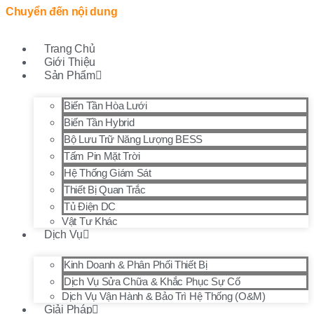
Chuyển đến nội dung
Trang Chủ
Giới Thiệu
Sản Phẩm
Biến Tần Hòa Lưới
Biến Tần Hybrid
Bộ Lưu Trữ Năng Lượng BESS
Tấm Pin Mặt Trời
Hệ Thống Giám Sát
Thiết Bị Quan Trắc
Tủ Điện DC
Vật Tư Khác
Dịch Vụ
Kinh Doanh & Phân Phối Thiết Bị
Dịch Vụ Sửa Chữa & Khắc Phục Sự Cố
Dịch Vụ Vận Hành & Bảo Trì Hệ Thống (O&M)
Giải Pháp