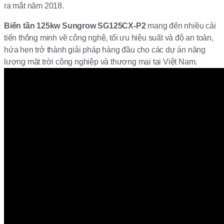
ra mắt năm 2018.
Biến tần 125kw Sungrow SG125CX-P2
mang đến nhiều cải
tiến thông minh về công nghệ, tối ưu hiệu suất và độ an toàn,
hứa hẹn trở thành giải pháp hàng đầu cho các dự án năng
lượng mặt trời công nghiệp và thương mại tại Việt Nam.