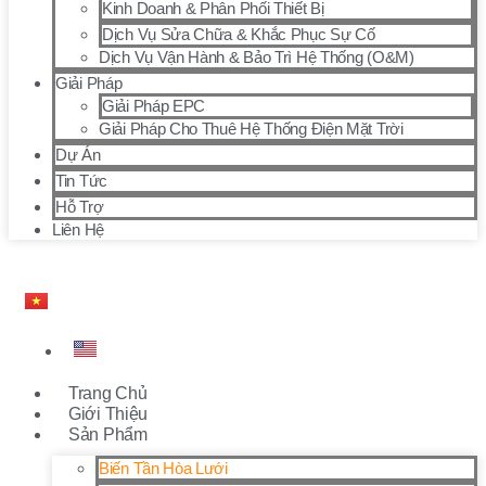
Kinh Doanh & Phân Phối Thiết Bị
Dịch Vụ Sửa Chữa & Khắc Phục Sự Cố
Dịch Vụ Vận Hành & Bảo Trì Hệ Thống (O&M)
Giải Pháp
Giải Pháp EPC
Giải Pháp Cho Thuê Hệ Thống Điện Mặt Trời
Dự Án
Tin Tức
Hỗ Trợ
Liên Hệ
Trang Chủ
Giới Thiệu
Sản Phẩm
Biến Tần Hòa Lưới