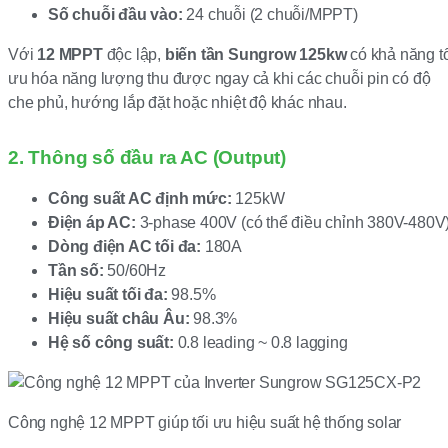
Số chuỗi đầu vào:
24 chuỗi (2 chuỗi/MPPT)
Với
12 MPPT
độc lập,
biến tần Sungrow 125kw
có khả năng tố
ưu hóa năng lượng thu được ngay cả khi các chuỗi pin có độ
che phủ, hướng lắp đặt hoặc nhiệt độ khác nhau.
2. Thông số đầu ra AC (Output)
Công suất AC định mức:
125kW
Điện áp AC:
3-phase 400V (có thể điều chỉnh 380V-480V
Dòng điện AC tối đa:
180A
Tần số:
50/60Hz
Hiệu suất tối đa:
98.5%
Hiệu suất châu Âu:
98.3%
Hệ số công suất:
0.8 leading ~ 0.8 lagging
Công nghệ 12 MPPT giúp tối ưu hiệu suất hệ thống solar