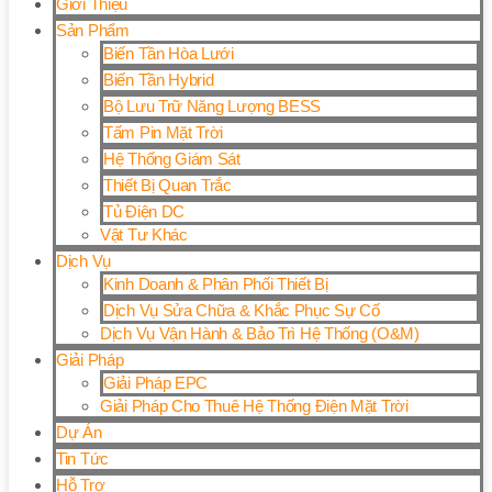
Giới Thiệu
Sản Phẩm
Biến Tần Hòa Lưới
Biến Tần Hybrid
Bộ Lưu Trữ Năng Lượng BESS
Tấm Pin Mặt Trời
Hệ Thống Giám Sát
Thiết Bị Quan Trắc
Tủ Điện DC
Vật Tư Khác
Dịch Vụ
Kinh Doanh & Phân Phối Thiết Bị
Dịch Vụ Sửa Chữa & Khắc Phục Sự Cố
Dịch Vụ Vận Hành & Bảo Trì Hệ Thống (O&M)
Giải Pháp
Giải Pháp EPC
Giải Pháp Cho Thuê Hệ Thống Điện Mặt Trời
Dự Án
Tin Tức
Hỗ Trợ