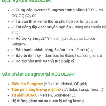
Dịch vụ của XBSOLAR:
✅
Cung cấp Inverter Sungrow chính hãng 100%
– có
CO, CQ đầy đủ
✅
Tư vấn thiết kế hệ thống
phù hợp với từng dự án
✅
Thi công lắp đặt chuyên nghiệp
– đúng tiêu chuẩn kỹ
thuật
✅
Hỗ trợ kỹ thuật 24/7
– đội ngũ được đào tạo bởi
Sungrow
✅
Bảo hành chính hãng 5 năm
– có thể mở rộng
✅
Bảo trì định kỳ
– đảm bảo hệ thống hoạt động tối ưu
✅
Hỗ trợ hòa lưới và thủ tục pháp lý
Sản phẩm Sungrow tại XBSOLAR:
Biến tần Sungrow
(Hòa lưới, Hybrid, Off-grid)
Tấm pin năng lượng mặt trời
(JA Solar, Longi, Trina…)
Tủ điện DC/AC
(Mersen, Schneider…)
Hệ thống giám sát và quản lý năng lượng