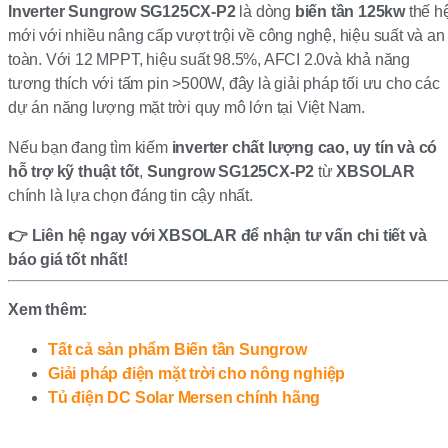
Inverter Sungrow SG125CX-P2
là dòng
biến tần 125kw
thế h
mới với nhiều nâng cấp vượt trội về công nghệ, hiệu suất và an
toàn. Với 12 MPPT, hiệu suất 98.5%, AFCI 2.0và khả năng
tương thích với tấm pin >500W, đây là giải pháp tối ưu cho các
dự án năng lượng mặt trời quy mô lớn tại Việt Nam.
Nếu bạn đang tìm kiếm
inverter chất lượng cao, uy tín và có
hỗ trợ kỹ thuật tốt
,
Sungrow SG125CX-P2
từ
XBSOLAR
chính là lựa chọn đáng tin cậy nhất.
👉 Liên hệ ngay với XBSOLAR để nhận tư vấn chi tiết và
báo giá tốt nhất!
Xem thêm:
Tất cả sản phẩm Biến tần Sungrow
Giải pháp điện mặt trời cho nông nghiệp
Tủ điện DC Solar Mersen chính hãng