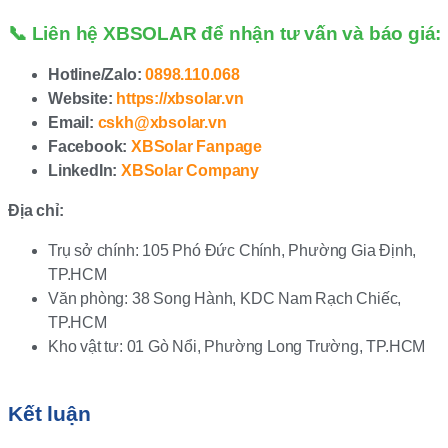
📞 Liên hệ XBSOLAR để nhận tư vấn và báo giá:
Hotline/Zalo:
0898.110.068
Website:
https://xbsolar.vn
Email:
cskh@xbsolar.vn
Facebook:
XBSolar Fanpage
LinkedIn:
XBSolar Company
Địa chỉ:
Trụ sở chính: 105 Phó Đức Chính, Phường Gia Định,
TP.HCM
Văn phòng: 38 Song Hành, KDC Nam Rạch Chiếc,
TP.HCM
Kho vật tư: 01 Gò Nổi, Phường Long Trường, TP.HCM
Kết luận