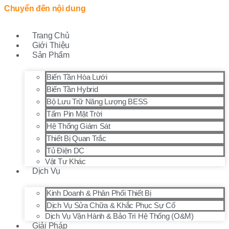
Chuyển đến nội dung
Trang Chủ
Giới Thiệu
Sản Phẩm
Biến Tần Hòa Lưới
Biến Tần Hybrid
Bộ Lưu Trữ Năng Lượng BESS
Tấm Pin Mặt Trời
Hệ Thống Giám Sát
Thiết Bị Quan Trắc
Tủ Điện DC
Vật Tư Khác
Dịch Vụ
Kinh Doanh & Phân Phối Thiết Bị
Dịch Vụ Sửa Chữa & Khắc Phục Sự Cố
Dịch Vụ Vận Hành & Bảo Trì Hệ Thống (O&M)
Giải Pháp