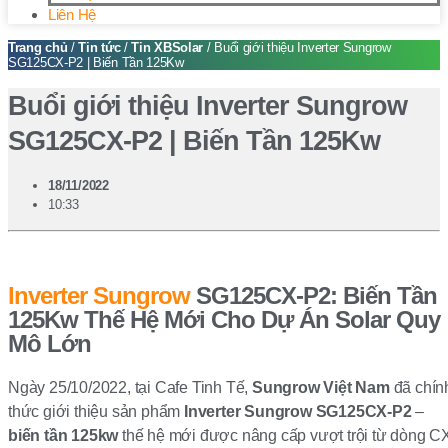
Liên Hệ
Trang chủ
/
Tin tức
/
Tin XBSolar
/ Buổi giới thiệu Inverter Sungrow
SG125CX-P2 | Biến Tần 125Kw
Buổi giới thiệu Inverter Sungrow
SG125CX-P2 | Biến Tần 125Kw
18/11/2022
10:33
Inverter Sungrow
SG125CX-P2: Biến Tần
125Kw Thế Hệ Mới Cho Dự Án Solar Quy
Mô Lớn
Ngày 25/10/2022, tại Cafe Tinh Tế,
Sungrow Việt Nam
đã chín
thức giới thiệu sản phẩm
Inverter Sungrow SG125CX-P2
–
biến tần 125kw
thế hệ mới được nâng cấp vượt trội từ dòng C