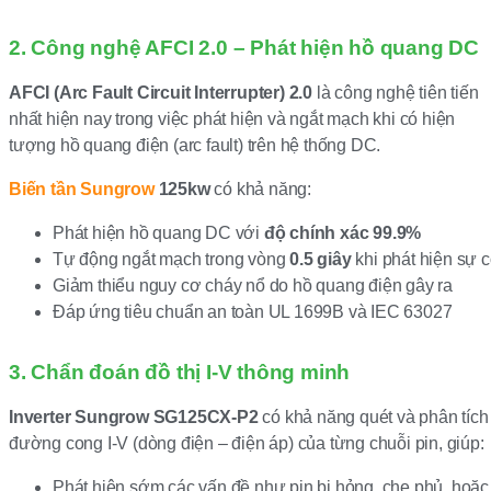
2. Công nghệ AFCI 2.0 – Phát hiện hồ quang DC
AFCI (Arc Fault Circuit Interrupter) 2.0
là công nghệ tiên tiến
nhất hiện nay trong việc phát hiện và ngắt mạch khi có hiện
tượng hồ quang điện (arc fault) trên hệ thống DC.
Biến tần Sungrow
125kw
có khả năng:
Phát hiện hồ quang DC với
độ chính xác 99.9%
Tự động ngắt mạch trong vòng
0.5 giây
khi phát hiện sự 
Giảm thiểu nguy cơ cháy nổ do hồ quang điện gây ra
Đáp ứng tiêu chuẩn an toàn UL 1699B và IEC 63027
3. Chẩn đoán đồ thị I-V thông minh
Inverter Sungrow SG125CX-P2
có khả năng quét và phân tích
đường cong I-V (dòng điện – điện áp) của từng chuỗi pin, giúp:
Phát hiện sớm các vấn đề như pin bị hỏng, che phủ, hoặc