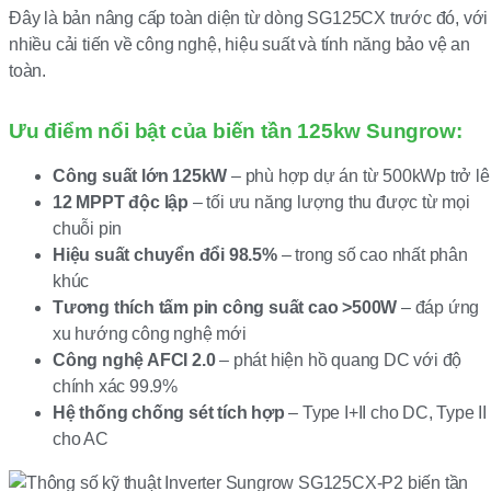
Đây là bản nâng cấp toàn diện từ dòng SG125CX trước đó, với
nhiều cải tiến về công nghệ, hiệu suất và tính năng bảo vệ an
toàn.
Ưu điểm nổi bật của biến tần 125kw Sungrow:
Công suất lớn 125kW
– phù hợp dự án từ 500kWp trở lê
12 MPPT độc lập
– tối ưu năng lượng thu được từ mọi
chuỗi pin
Hiệu suất chuyển đổi 98.5%
– trong số cao nhất phân
khúc
Tương thích tấm pin công suất cao >500W
– đáp ứng
xu hướng công nghệ mới
Công nghệ AFCI 2.0
– phát hiện hồ quang DC với độ
chính xác 99.9%
Hệ thống chống sét tích hợp
– Type I+II cho DC, Type II
cho AC