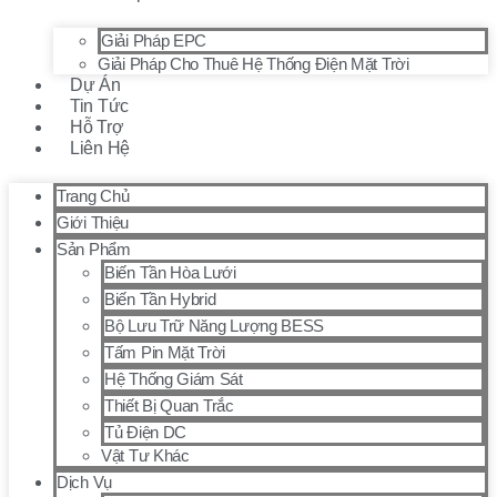
Giải Pháp EPC
Giải Pháp Cho Thuê Hệ Thống Điện Mặt Trời
Dự Án
Tin Tức
Hỗ Trợ
Liên Hệ
Trang Chủ
Giới Thiệu
Sản Phẩm
Biến Tần Hòa Lưới
Biến Tần Hybrid
Bộ Lưu Trữ Năng Lượng BESS
Tấm Pin Mặt Trời
Hệ Thống Giám Sát
Thiết Bị Quan Trắc
Tủ Điện DC
Vật Tư Khác
Dịch Vụ