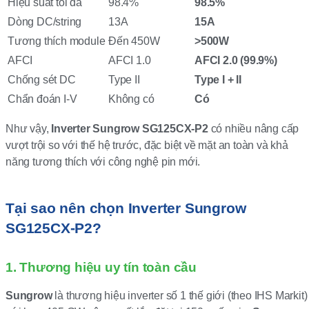
Hiệu suất tối đa
98.4%
98.5%
Dòng DC/string
13A
15A
Tương thích module
Đến 450W
>500W
AFCI
AFCI 1.0
AFCI 2.0 (99.9%)
Chống sét DC
Type II
Type I + II
Chẩn đoán I-V
Không có
Có
Như vậy,
Inverter Sungrow SG125CX-P2
có nhiều nâng cấp
vượt trội so với thế hệ trước, đặc biệt về mặt an toàn và khả
năng tương thích với công nghệ pin mới.
Tại sao nên chọn Inverter Sungrow
SG125CX-P2?
1. Thương hiệu uy tín toàn cầu
Sungrow
là thương hiệu inverter số 1 thế giới (theo IHS Markit)