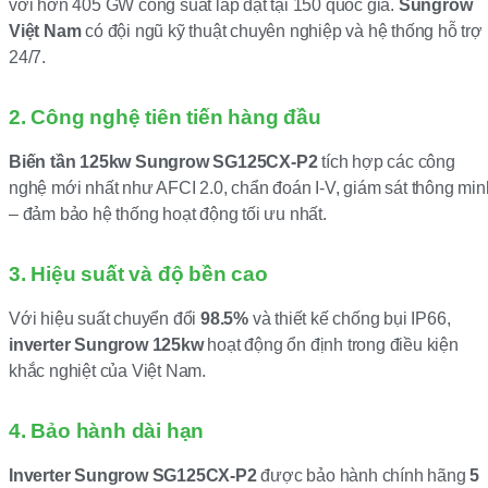
với hơn 405 GW công suất lắp đặt tại 150 quốc gia.
Sungrow
Việt Nam
có đội ngũ kỹ thuật chuyên nghiệp và hệ thống hỗ trợ
24/7.
2. Công nghệ tiên tiến hàng đầu
Biến tần 125kw Sungrow SG125CX-P2
tích hợp các công
nghệ mới nhất như AFCI 2.0, chẩn đoán I-V, giám sát thông min
– đảm bảo hệ thống hoạt động tối ưu nhất.
3. Hiệu suất và độ bền cao
Với hiệu suất chuyển đổi
98.5%
và thiết kế chống bụi IP66,
inverter Sungrow 125kw
hoạt động ổn định trong điều kiện
khắc nghiệt của Việt Nam.
4. Bảo hành dài hạn
Inverter Sungrow SG125CX-P2
được bảo hành chính hãng
5