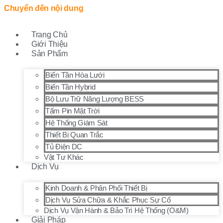
Chuyển đến nội dung
Trang Chủ
Giới Thiệu
Sản Phẩm
Biến Tần Hòa Lưới
Biến Tần Hybrid
Bộ Lưu Trữ Năng Lượng BESS
Tấm Pin Mặt Trời
Hệ Thống Giám Sát
Thiết Bị Quan Trắc
Tủ Điện DC
Vật Tư Khác
Dịch Vụ
Kinh Doanh & Phân Phối Thiết Bị
Dịch Vụ Sửa Chữa & Khắc Phục Sự Cố
Dịch Vụ Vận Hành & Bảo Trì Hệ Thống (O&M)
Giải Pháp