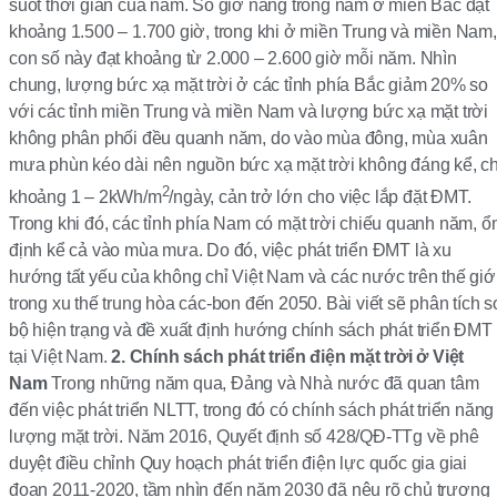
suốt thời gian của năm. Số giờ nắng trong năm ở miền Bắc đạt
khoảng 1.500 – 1.700 giờ, trong khi ở miền Trung và miền Nam,
con số này đạt khoảng từ 2.000 – 2.600 giờ mỗi năm. Nhìn
chung, lượng bức xạ mặt trời ở các tỉnh phía Bắc giảm 20% so
với các tỉnh miền Trung và miền Nam và lượng bức xạ mặt trời
không phân phối đều quanh năm, do vào mùa đông, mùa xuân
mưa phùn kéo dài nên nguồn bức xạ mặt trời không đáng kể, ch
2
khoảng 1 – 2kWh/m
/ngày, cản trở lớn cho việc lắp đặt ĐMT.
Trong khi đó, các tỉnh phía Nam có mặt trời chiếu quanh năm, ổ
định kể cả vào mùa mưa. Do đó, việc phát triển ĐMT là xu
hướng tất yếu của không chỉ Việt Nam và các nước trên thế giớ
trong xu thế trung hòa các-bon đến 2050. Bài viết sẽ phân tích 
bộ hiện trạng và đề xuất định hướng chính sách phát triển ĐMT
tại Việt Nam.
2. Chính sách phát triển điện mặt trời ở Việt
Nam
Trong những năm qua, Đảng và Nhà nước đã quan tâm
đến việc phát triển NLTT, trong đó có chính sách phát triển năng
lượng mặt trời. Năm 2016, Quyết định số 428/QĐ-TTg về phê
duyệt điều chỉnh Quy hoạch phát triển điện lực quốc gia giai
đoạn 2011-2020, tầm nhìn đến năm 2030 đã nêu rõ chủ trương