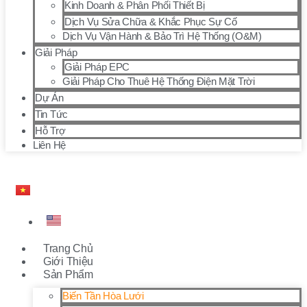
Kinh Doanh & Phân Phối Thiết Bị
Dịch Vụ Sửa Chữa & Khắc Phục Sự Cố
Dịch Vụ Vận Hành & Bảo Trì Hệ Thống (O&M)
Giải Pháp
Giải Pháp EPC
Giải Pháp Cho Thuê Hệ Thống Điện Mặt Trời
Dự Án
Tin Tức
Hỗ Trợ
Liên Hệ
Trang Chủ
Giới Thiệu
Sản Phẩm
Biến Tần Hòa Lưới