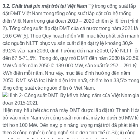
3.2
.
Chất thải pin mặt trời tại Việt Nam
Tỷ trọng công suất lắp
đặt ĐMT Việt Nam trong tổng công suất lắp đặt của hệ thống
điện Việt Nam trong giai đoạn 2019 – 2020 chiếm tỷ lệ lớn (Hìn
2). Tổng công suất lắp đặt ĐMT của cả nước trong năm 2021 là
16,6 GW [5]. Theo Quy hoạch điện VIII, mục tiêu phát triển mạn
các nguồn NLTT phục vụ sản xuất điện đạt tỷ lệ khoảng 30,9-
39,2% vào năm 2030, định hướng đến năm 2050, tỷ lệ NLTT lê
đến 67,5-71,5%. Trong đó, quy mô ĐMT đến năm 2030 là 20.59
MW và đến năm 2050 là 189.000 MW, sản xuất từ 252 – 291 tỷ
kWh điện mỗi năm. Như vậy, mục tiêu định hướng đến năm
2050, ĐMT sẽ là loại hình điện lớn nhất, chiếm hơn 38,5% tron
tổng công suất các nguồn điện ở Việt Nam.
Hiện nay, hầu hết các nhà máy ĐMT được lắp đặt từ Thanh Hó
trở vào miền Nam với công suất mỗi nhà máy từ dưới 50 MW l
tới hơn 100 MW. Đến nay, pin năng lượng mặt trời đã phát triển
theo 3 công nghệ: i) công nghệ silic đơn tinh thế (c-Si); ii) công