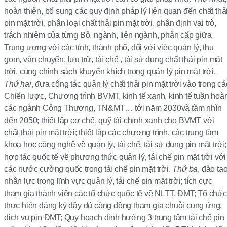
hoàn thiện, bổ sung các quy định pháp lý liên quan đến chất thả
pin mặt trời, phân loại chất thải pin mặt trời, phân định vai trò,
trách nhiệm của từng Bộ, ngành, liên ngành, phân cấp giữa
Trung ương với các tỉnh, thành phố, đối với việc quản lý, thu
gom, vận chuyển, lưu trữ, tái chế , tái sử dụng chất thải pin mặt
trời, cùng chính sách khuyến khích trong quản lý pin mặt trời.
Thứ hai
, đưa công tác quản lý chất thải pin mặt trời vào trong cá
Chiến lược, Chương trình BVMT, kinh tế xanh, kinh tế tuần hoà
các ngành Công Thương, TN&MT… tới năm 2030và tầm nhìn
đến 2050; thiết lập cơ chế, quỹ tài chính xanh cho BVMT với
chất thải pin mặt trời; thiết lập các chương trình, các trung tâm
khoa học công nghệ về quản lý, tái chế, tái sử dụng pin mặt trời;
hợp tác quốc tế về phương thức quản lý, tái chế pin mặt trời với
các nước cường quốc trong tái chế pin mặt trời.
Thứ ba
, đào tạ
nhân lực trong lĩnh vực quản lý, tái chế pin mặt trời; tích cực
tham gia thành viên các tổ chức quốc tế về NLTT, ĐMT; Tổ chức
thực hiên đăng ký đầy đủ cộng đồng tham gia chuỗi cung ứng,
dịch vụ pin ĐMT; Quy hoạch định hướng 3 trung tâm tái chế pin