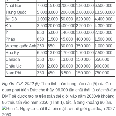
Nhật Bản
7.000
15.000
200.000
1.800.000
6.500.000
Trung Quốc
5.000
8.000
200.000
2.800.000
13.500.000
Ấn Độ
1.000
2.000
50.000
620.000
4.400.000
Đức
3.500
20.000
400.000
2.200.00
4.300.000
Ý
850
5.000
140.000
1.000.000
2.100.000
Pháp
650
1.500
45.000
400.000
1.500.000
Vương quốc Anh
250
650
30.000
350.000
1.000.000
Hoa Kỳ
6.500
13.000
170.000
1.700.000
7.500.000
Canada
350
700
13.000
150.000
650.000
Châu Úc
900
2.000
30.000
300.000
900.000
Nam Phi
350
450
8.500
150.000
750.000
Nguồn: GIZ, 2022 (5)
Theo tính toán trong báo cáo [5] của Cơ
quan phát triển Đức cho thấy, 96.000 tấn chất thải từ các mô-đu
ĐMT sẽ được tạo ra trên toàn thế giới vào năm 2030và khoảng
86 triệu tấn vào năm 2050 (Hình 1), tức là tăng khoảng 90 lần.