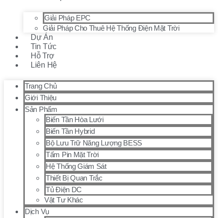
Giải Pháp EPC
Giải Pháp Cho Thuê Hệ Thống Điện Mặt Trời
Dự Án
Tin Tức
Hỗ Trợ
Liên Hệ
Trang Chủ
Giới Thiệu
Sản Phẩm
Biến Tần Hòa Lưới
Biến Tần Hybrid
Bộ Lưu Trữ Năng Lượng BESS
Tấm Pin Mặt Trời
Hệ Thống Giám Sát
Thiết Bị Quan Trắc
Tủ Điện DC
Vật Tư Khác
Dịch Vụ