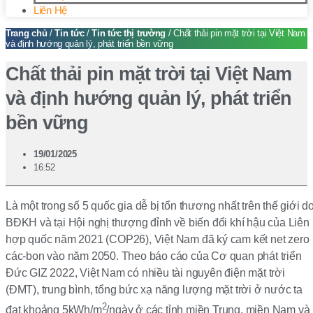
Liên Hệ
Trang chủ
/
Tin tức
/
Tin tức thị trường
/ Chất thải pin mặt trời tại Việt Nam
và định hướng quản lý, phát triển bền vững
Chất thải pin mặt trời tại Việt Nam
và định hướng quản lý, phát triển
bền vững
19/01/2025
16:52
Là một trong số 5 quốc gia dễ bị tổn thương nhất trên thế giới d
BĐKH và tại Hội nghị thượng đỉnh về biến đổi khí hậu của Liên
hợp quốc năm 2021 (COP26), Việt Nam đã ký cam kết net zero
các-bon vào năm 2050. Theo báo cáo của Cơ quan phát triển
Đức GIZ 2022, Việt Nam có nhiều tài nguyên điện mặt trời
(ĐMT), trung bình, tổng bức xạ năng lượng mặt trời ở nước ta
2
đạt khoảng 5kWh/m
/ngày ở các tỉnh miền Trung, miền Nam và