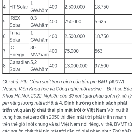
1
4
HT Solar
400
2.500.000
18.750
GW/năm
IREX
0,3
5
400
750.000
5.625
Solar
GW/năm
Trina
1
6
400
2.500.000
18.750
Solar
GW/năm
IC
30
7
400
75.000
563
Energy
MW/năm
Canadian
5,2
8
400
13.000.000
97.500
Solar
GW/năm
Ghi chú:
Ptb: Công suất trung bình của tấm pin ĐMT (400W)
Nguồn: Viện Khoa học và Công nghệ môi trường – Đại học Bác
Khoa Hà Nội, 2022, Nghiên cứu đề xuất giải pháp quản lý, xử lý
pin năng lượng mặt trời thải
4. Định hướng chính sách phát
triển và quản lý chất thải pin mặt trời ở Việt Nam
Với xu thế
trung hòa net zero đến 2050 thì điện mặt trời phát triển nhanh
trên thế giới nói chung và tại Việt Nam nói riêng, vì thế, BVMT t
các nguồn chất thải pin mặt trời cần có giải pháp như:
Thứ nhất
,