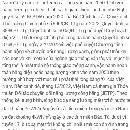
Nam đã ký cam kết net zero các-bon vào năm 2050. Lĩnh vực
năng lượng có nhiều chính sách giảm thiểu các-bon như Nghị
quyết số 55-NQ/TW năm 2020 của Bộ Chính trị; các Quyết định
Thủ tướng Chính phủ số 896/QĐ-TTg năm 2022, Quyết định số
888/QĐ-TTg, Quyết định số 500/QĐ-TTg phê duyệt Quy hoạch
điện VIII. Thủ tướng Chính phủ cũng đã ban hành Quyết định s
876/QĐ-TTg ngày 22/7/2022về việc phê duyệt Chương trình
hành động về chuyển đổi năng lượng xanh, giảm phát thải khí
các-bon và khí metan của ngành giao thông vận tải, với mục tiê
tổng thể là phát triển hệ thống giao thông xanh, vận hành hoàn
toàn bằng điện hoặc năng lượng xanh vào năm 2050 theo
hướng phù hợp với mục tiêu phát thải ròng bằng “0” của Việt
Nam. Bên cạnh đó, tháng 12/2022, Việt Nam đã tham gia Thỏa
thuận Đối tác chuyển đổi năng lượng công bằng (JETP). Theo
thống kê, trung bình, tổng bức xạ năng lượng mặt trời ở nước t
2
đạt khoảng 5kWh/m
/ngày ở các tỉnh miền Trung và miền Nam
2
và đạt khoảng 4kWh/m
/ngày ở các tỉnh miền Bắc. Từ dưới vĩ
tuyến 17, bức xạ mặt trời không chỉ nhiều mà còn ổn định trong