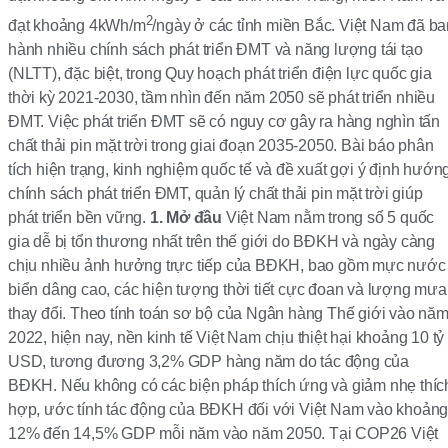
2
đạt khoảng 4kWh/m
/ngày ở các tỉnh miền Bắc. Việt Nam đã ba
hành nhiều chính sách phát triển ĐMT và năng lượng tái tạo
(NLTT), đặc biệt, trong Quy hoạch phát triển điện lực quốc gia
thời kỳ 2021-2030, tầm nhìn đến năm 2050 sẽ phát triển nhiều
ĐMT. Việc phát triển ĐMT sẽ có nguy cơ gây ra hàng nghìn tấn
chất thải pin mặt trời trong giai đoạn 2035-2050. Bài báo phân
tích hiện trạng, kinh nghiệm quốc tế và đề xuất gợi ý định hướn
chính sách phát triển ĐMT, quản lý chất thải pin mặt trời giúp
phát triển bền vững.
1.
Mở đầu
Việt Nam nằm trong số 5 quốc
gia dễ bị tổn thương nhất trên thế giới do BĐKH và ngày càng
chịu nhiều ảnh hưởng trực tiếp của BĐKH, bao gồm mực nước
biển dâng cao, các hiện tượng thời tiết cực đoan và lượng mưa
thay đổi. Theo tính toán sơ bộ của Ngân hàng Thế giới vào nă
2022, hiện nay, nền kinh tế Việt Nam chịu thiệt hại khoảng 10 tỷ
USD, tương đương 3,2% GDP hàng năm do tác động của
BĐKH. Nếu không có các biện pháp thích ứng và giảm nhẹ thíc
hợp, ước tính tác động của BĐKH đối với Việt Nam vào khoản
12% đến 14,5% GDP mỗi năm vào năm 2050. Tại COP26 Việt