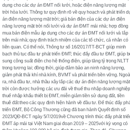
dụng cho các dự án ĐMT nối lưới, hoặc điện năng lượng mặt
trời hòa lưới. Thông tư quy định rõ về quy hoạch và phát triển d
án điện năng lượng mặt trời; giá bán điện của các dự án điện
năng lượng mặt trời nối lưới và dự án ĐMT mái nhà; hợp đồng
mua bán điện mẫu áp dụng cho các dự án ĐMT nối lưới và lắp
trên mái nhà; quy định trách nhiệm của các tổ chức, cá nhân có
liên quan. Có thể nói, Thông tư số 16/2017/TT-BCT giúp minh
bạch thủ tục đầu tư phát triển ĐMT; thúc đẩy đầu tư ĐMT, giúp b
sung công suất điện cho hệ thống điện, giúp tăng tỷ trọng NLTT
trong tương lai; đồng thời, giúp đảm bảo an ninh năng lượng,
giảm phát thải khí nhà kính, BVMT và phát triển bền vững. Ngoà
ra, nhà đầu tư, nhà thầu xây lắp các dự án điện năng lượng mặt
trời còn được hưởng các ưu đãi về thuế thu nhập doanh nghiệp
thuế nhập khẩu thiết bị ĐMT, miễn giảm tiền sử dụng đất, tiền
thuê đất theo các quy định hiện hành về đầu tư. Để thúc đẩy ph
triển ĐMT, Bộ Công Thương cũng đã ban hành Quyết định số
2023/QĐ-BCT ngày 5/7/2019về Chương trình thúc đẩy phát triể
ĐMT áp mái tại Việt Nam giai đoạn 2019 – 2025với kỳ vọng có