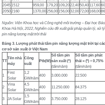
2045
1512
959,00
179,20
109,20
22,40
50,40
117,60
60
2050
2160
1370,00
256,00
156,00
32,00
72,00
168,00
86
Nguồn: Viện Khoa học và Công nghệ môi trường – Đại học Bác
Khoa Hà Nội, 2022, Nghiên cứu đề xuất giải pháp quản lý, xử lý
pin năng lượng mặt trời thải
Bảng 3.
Lượng phát thải tấm pin năng lượng mặt trời tại cá
cơ sở sản xuất ở Việt Nam
Số tấm pin
Số tấm pin phát
Tên nhà
Công
TT
Ptb(W)
sản xuất (*)
thải = (*)
×
0,75%
máy
suất
(tấm/năm)
(tấm/năm)
First
1,2
1
400
3.000.000
22.500
Solar
GW/năm
Vina
4,5
2
400
11.250.000
84.375
Solar
GW/năm
1,5
3
JA Solar
400
3.750.000
28.125
GW/năm