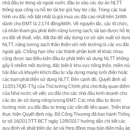
nhà đầu tư trong và ngoài nước đầu tư vào các dự án NLTT
thông qua công cụ hỗ trợ tài trợ giá hay trợ cấp. Trong các loại
hình ưu đãi, nổi bật nhất là giá mua ưu đãi cao nhất trên 1kWh
dành cho ĐMT là 2.174 đồng/kWh. Về nguyên tắc, các tổ chức,
cá nhân tham gia phát triển năng lượng sạch, tái tạo được hỗ tr
ưu đãi về thuế, vốn, đất đai để xây dựng cơ sở sản xuất sử dụn
NLTT, năng lượng sạch thân thiện với môi trường là các ưu đãi
ngoài giá. Chẳng hạn như các thành phần kinh tế khác nhau
cũng được tạo điều kiện đầu tư phát triển sử dụng NLTT không
gây ô nhiễm môi trường, đặc biệt ở khu vực nông thôn, miền núi
hải đảo và khuyến khích đầu tư xây dựng mạng lưới điện hoặc
các trạm phát điện sử dụng NLTT. Bên cạnh đó, Quyết định số
11/2017/QĐ-TTg của Thủ tướng Chính phủ cho thấy quan điểm
của Nhà nước về việc ưu đãi cho các nhà đầu kinh doanh cho
các dự án sử dụng năng lượng ĐMT. Các nhà đầu tư được
hướng mức ưu đãi đầu tư trong các vấn đề liên quan. Triển kha
thực hiện Quyết định này, Bộ Công Thương đã ban hành Thôn
tư số 16/2017/TT-BCT ngày 12/9/2017 hướng dẫn chi tiết các
quy định về phát triển dự án và Hợp đồng mua bán điện mẫu á