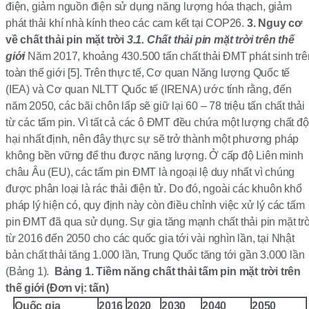
điện, giảm nguồn điện sử dụng năng lượng hóa thạch, giảm
phát thải khí nhà kính theo các cam kết tại COP26.
3. Nguy cơ
về chất thải pin mặt trời
3.1. Chất thải pin mặt trời trên thế
giới
Năm 2017, khoảng 430.500 tấn chất thải ĐMT phát sinh trê
toàn thế giới [5]. Trên thực tế, Cơ quan Năng lượng Quốc tế
(IEA) và Cơ quan NLTT Quốc tế (IRENA) ước tính rằng, đến
năm 2050, các bãi chôn lấp sẽ giữ lại 60 – 78 triệu tấn chất thải
từ các tấm pin. Vì tất cả các ô ĐMT đều chứa một lượng chất đ
hại nhất định, nên đây thực sự sẽ trở thành một phương pháp
không bền vững để thu được năng lượng. Ở cấp độ Liên minh
châu Âu (EU), các tấm pin ĐMT là ngoại lệ duy nhất vì chúng
được phân loại là rác thải điện tử. Do đó, ngoài các khuôn khổ
pháp lý hiện có, quy định này còn điều chỉnh việc xử lý các tấm
pin ĐMT đã qua sử dụng. Sự gia tăng mạnh chất thải pin mặt tr
từ 2016 đến 2050 cho các quốc gia tới vài nghìn lần, tại Nhật
bản chất thải tăng 1.000 lần, Trung Quốc tăng tới gần 3.000 lần
(Bảng 1).
Bảng 1. Tiềm năng chất thải tấm pin mặt trời trên
thế giới (Đơn vị: tấn)
Quốc gia
2016
2020
2030
2040
2050