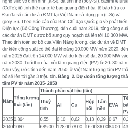
nghệ silic vô định hình (a-Si), đa tinh thể (poly-Si), cadimi teluru
(CdTe); iii) tinh thể nano; tế bào quang điện hóa, tế bào hữu cơ.
Đại đa số các dự án ĐMT tại Việt Nam sử dụng pin (c-Si) và
(poly-Si). Theo Báo cáo của Ban Chỉ đạo Quốc gia về phát triển
Điện lực (Bộ Công Thương), đến cuối năm 2019, tổng công suấ
các dự án ĐMT được bổ sung quy hoạch đã lên tới 10.300 MW.
Theo tính toán sơ bộ của Viện Năng lượng, các dự án về ĐMT
dự kiến công suất có thể đạt khoảng 10.000 MW năm 2020, đế
năm 2025 đạt trên 14.000 MW và dự kiến sẽ đạt 20.000 MW và
năm 2030. Tuổi thọ của mỗi tấm quang điện (PV) từ 20- 30 năm
Như vậy, ước tính đến năm 2050, ở Việt Nam lượng tấm PV thả
bỏ sẽ lên tới gần 3 triệu tấn.
Bảng 2. Dự đoán tổng lượng thả
tấm PV từ năm 2035- 2050
Thành phần vật liệu (tấn)
Tổn
g
lượng
T
Năm
Thuỷ
Hộp
Tấm
thải
(tấn)
Al
Cu
EVA
b
tinh
nối
nền
P
2035
0,864
0,55
0,10
0,62
0,13
0,29
0,67
0,
2040
1080
685,00
128,00
78,00
16,00
36,00
84,00
43