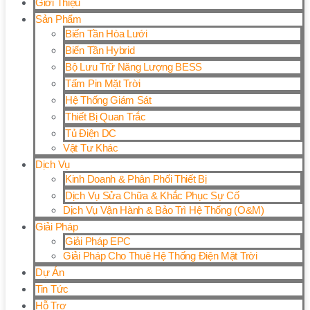
Giới Thiệu
Sản Phẩm
Biến Tần Hòa Lưới
Biến Tần Hybrid
Bộ Lưu Trữ Năng Lượng BESS
Tấm Pin Mặt Trời
Hệ Thống Giám Sát
Thiết Bị Quan Trắc
Tủ Điện DC
Vật Tư Khác
Dịch Vụ
Kinh Doanh & Phân Phối Thiết Bị
Dịch Vụ Sửa Chữa & Khắc Phục Sự Cố
Dịch Vụ Vận Hành & Bảo Trì Hệ Thống (O&M)
Giải Pháp
Giải Pháp EPC
Giải Pháp Cho Thuê Hệ Thống Điện Mặt Trời
Dự Án
Tin Tức
Hỗ Trợ