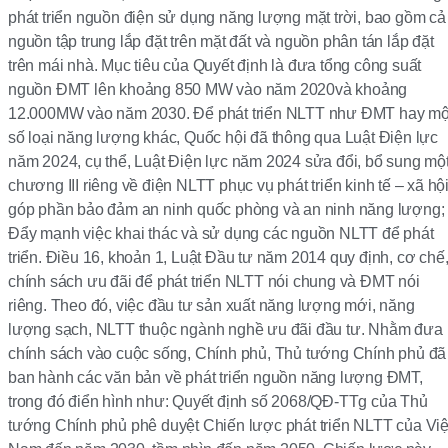
phát triển nguồn điện sử dụng năng lượng mặt trời, bao gồm cả
nguồn tập trung lắp đặt trên mặt đất và nguồn phân tán lắp đặt
trên mái nhà. Mục tiêu của Quyết định là đưa tổng công suất
nguồn ĐMT lên khoảng 850 MW vào năm 2020và khoảng
12.000MW vào năm 2030. Để phát triển NLTT như ĐMT hay mộ
số loại năng lượng khác, Quốc hội đã thông qua Luật Điện lực
năm 2024, cụ thể, Luật Điện lực năm 2024 sửa đổi, bổ sung mộ
chương III riêng về điện NLTT phục vụ phát triển kinh tế – xã hội
góp phần bảo đảm an ninh quốc phòng và an ninh năng lượng;
Đẩy mạnh việc khai thác và sử dụng các nguồn NLTT để phát
triển. Điều 16, khoản 1, Luật Đầu tư năm 2014 quy định, cơ chế
chính sách ưu đãi để phát triển NLTT nói chung và ĐMT nói
riêng. Theo đó, việc đầu tư sản xuất năng lượng mới, năng
lượng sạch, NLTT thuộc ngành nghề ưu đãi đầu tư. Nhằm đưa
chính sách vào cuộc sống, Chính phủ, Thủ tướng Chính phủ đã
ban hành các văn bản về phát triển nguồn năng lượng ĐMT,
trong đó điển hình như: Quyết định số 2068/QĐ-TTg của Thủ
tướng Chính phủ phê duyệt Chiến lược phát triển NLTT của Việ