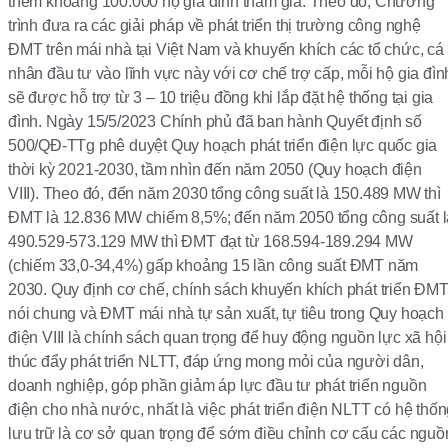
thêm khoảng 100.000 hộ gia đình tham gia. Theo đó, Chương
trình đưa ra các giải pháp về phát triển thị trường công nghệ
ĐMT trên mái nhà tại Việt Nam và khuyến khích các tổ chức, cá
nhân đầu tư vào lĩnh vực này với cơ chế trợ cấp, mỗi hộ gia đìn
sẽ được hỗ trợ từ 3 – 10 triệu đồng khi lắp đặt hệ thống tại gia
đình. Ngày 15/5/2023 Chính phủ đã ban hành Quyết định số
500/QĐ-TTg phê duyệt Quy hoạch phát triển điện lực quốc gia
thời kỳ 2021-2030, tầm nhìn đến năm 2050 (Quy hoạch điện
VIII). Theo đó, đến năm 2030 tổng công suất là 150.489 MW thì
ĐMT là 12.836 MW chiếm 8,5%; đến năm 2050 tổng công suất l
490.529-573.129 MW thì ĐMT đạt từ 168.594-189.294 MW
(chiếm 33,0-34,4%) gấp khoảng 15 lần công suất ĐMT năm
2030. Quy định cơ chế, chính sách khuyến khích phát triển ĐM
nói chung và ĐMT mái nhà tự sản xuất, tự tiêu trong Quy hoạch
điện VIII là chính sách quan trọng để huy động nguồn lực xã hội
thúc đẩy phát triển NLTT, đáp ứng mong mỏi của người dân,
doanh nghiệp, góp phần giảm áp lực đầu tư phát triển nguồn
điện cho nhà nước, nhất là việc phát triển điện NLTT có hệ thố
lưu trữ là cơ sở quan trọng để sớm điều chỉnh cơ cấu các nguồ