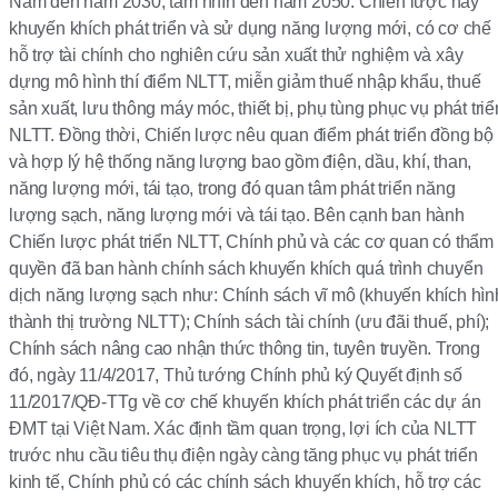
Nam đến năm 2030, tầm nhìn đến năm 2050. Chiến lược này
khuyến khích phát triển và sử dụng năng lượng mới, có cơ chế
hỗ trợ tài chính cho nghiên cứu sản xuất thử nghiệm và xây
dựng mô hình thí điểm NLTT, miễn giảm thuế nhập khẩu, thuế
sản xuất, lưu thông máy móc, thiết bị, phụ tùng phục vụ phát triể
NLTT. Đồng thời, Chiến lược nêu quan điểm phát triển đồng bộ
và hợp lý hệ thống năng lượng bao gồm điện, dầu, khí, than,
năng lượng mới, tái tạo, trong đó quan tâm phát triển năng
lượng sạch, năng lượng mới và tái tạo. Bên cạnh ban hành
Chiến lược phát triển NLTT, Chính phủ và các cơ quan có thẩm
quyền đã ban hành chính sách khuyến khích quá trình chuyển
dịch năng lượng sạch như: Chính sách vĩ mô (khuyến khích hìn
thành thị trường NLTT); Chính sách tài chính (ưu đãi thuế, phí);
Chính sách nâng cao nhận thức thông tin, tuyên truyền. Trong
đó, ngày 11/4/2017, Thủ tướng Chính phủ ký Quyết định số
11/2017/QĐ-TTg về cơ chế khuyến khích phát triển các dự án
ĐMT tại Việt Nam. Xác định tầm quan trọng, lợi ích của NLTT
trước nhu cầu tiêu thụ điện ngày càng tăng phục vụ phát triển
kinh tế, Chính phủ có các chính sách khuyến khích, hỗ trợ các