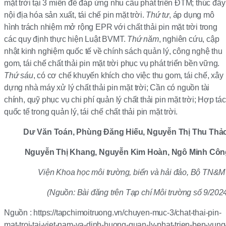
mặt trời tại 3 miền để đáp ứng nhu cầu phát triển ĐTM; thúc đẩy
nội địa hóa sản xuất, tái chế pin mặt trời.
Thứ tư
, áp dụng mô
hình trách nhiệm mở rộng EPR với chất thải pin mặt trời trong
các quy định thực hiện Luật BVMT.
Thứ năm
, nghiên cứu, cập
nhật kinh nghiệm quốc tế về chính sách quản lý, công nghệ thu
gom, tái chế chất thải pin mặt trời phục vụ phát triển bền vững.
Thứ sáu
, có cơ chế khuyến khích cho việc thu gom, tái chế, xây
dựng nhà máy xử lý chất thải pin mặt trời; Cần có nguồn tài
chính, quỹ phục vụ chi phí quản lý chất thải pin mặt trời; Hợp tác
quốc tế trong quản lý, tái chế chất thải pin mặt trời.
Dư Văn Toán, Phùng Đăng Hiếu, Nguyễn Thị Thu Thảo
Nguyễn Thị Khang, Nguyễn Kim
Hoàn
, Ngô Minh Côn
Viện Khoa học môi trường, biển và hải đảo, Bộ TN
&
M
(Nguồn: Bài đăng trên Tạp chí Môi trường số 9/202
Nguồn : https://tapchimoitruong.vn/chuyen-muc-3/chat-thai-pin-
mat-troi-tai-viet-nam-va-dinh-huong-quan-ly-phat-trien-ben-vung